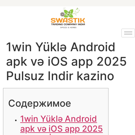
1win Yüklə Android
apk və iOS app 2025
Pulsuz Indir kazino
Содержимое
1win Yüklə Android
apk və iOS app 2025