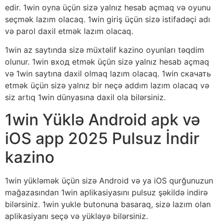
edir. 1win oyna üçün sizə yalnız hesab açmaq və oyunu
seçmək lazım olacaq. 1win giriş üçün sizə istifadəçi adı
və parol daxil etmək lazım olacaq.
1win az saytında sizə müxtəlif kazino oyunları təqdim
olunur. 1win вход etmək üçün sizə yalnız hesab açmaq
və 1win saytına daxil olmaq lazım olacaq. 1win скачать
etmək üçün sizə yalnız bir neçə addım lazım olacaq və
siz artıq 1win dünyasına daxil ola bilərsiniz.
1win Yüklə Android apk və
iOS app 2025 Pulsuz İndir
kazino
1win yükləmək üçün sizə Android və ya iOS qurğunuzun
mağazasından 1win aplikasiyasını pulsuz şəkildə indirə
bilərsiniz. 1win yukle butonuna basaraq, sizə lazım olan
aplikasiyanı seçə və yükləyə bilərsiniz.