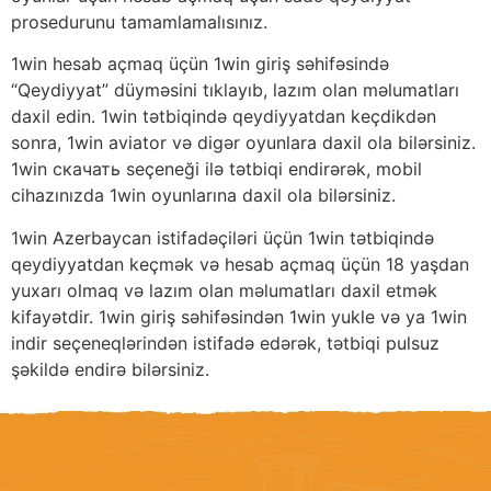
prosedurunu tamamlamalısınız.
1win hesab açmaq üçün 1win giriş səhifəsində
“Qeydiyyat” düyməsini tıklayıb, lazım olan məlumatları
daxil edin. 1win tətbiqində qeydiyyatdan keçdikdən
sonra, 1win aviator və digər oyunlara daxil ola bilərsiniz.
1win скачать seçeneği ilə tətbiqi endirərək, mobil
cihazınızda 1win oyunlarına daxil ola bilərsiniz.
1win Azerbaycan istifadəçiləri üçün 1win tətbiqində
qeydiyyatdan keçmək və hesab açmaq üçün 18 yaşdan
yuxarı olmaq və lazım olan məlumatları daxil etmək
kifayətdir. 1win giriş səhifəsindən 1win yukle və ya 1win
indir seçeneqlərindən istifadə edərək, tətbiqi pulsuz
şəkildə endirə bilərsiniz.