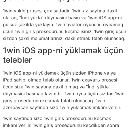
1win yukle prosesi çox sadədir. 1win az saytına daxil
olaraq, “İndi yüklə” düyməsini basın və 1win iOS app-ni
pulsuz şəkildə yükləyin. 1win aviator oyununu oynamaq
üçün 1win giriş prosedurunu keçməlisiniz. 1win giriş üçün
sizdən şəxsi məlumatlarınızı daxil etmək tələb olunacaq.
1win iOS app-ni yükləmək üçün
tələblər
1win iOS app-ni yükləmək üçün sizdən iPhone və ya
iPad sahibi olmaq tələb olunur. 1win скачать prosesi
üçün sizə 1win saytına daxil olmaq və “İndi yüklə”
düyməsini basmaq lazımdır. 1win oyna üçün sizdən 1win
giriş prosedurunu keçmək tələb olunacaq. 1win
azerbaycan saytında sizə 1win yükləmək imkanı verilir.
1win saytında sizə 1win giriş prosedurunu keçmək
imkanı verilir. 1win giriş prosedurunu keçdikdən sonra