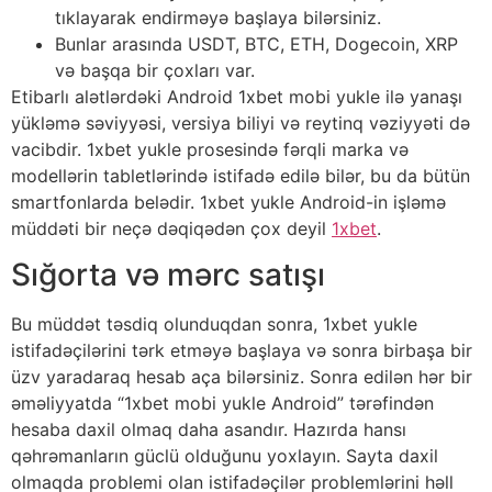
tıklayarak endirməyə başlaya bilərsiniz.
Bunlar arasında USDT, BTC, ETH, Dogecoin, XRP
və başqa bir çoxları var.
Etibarlı alətlərdəki Android 1xbet mobi yukle ilə yanaşı
yükləmə səviyyəsi, versiya biliyi və reytinq vəziyyəti də
vacibdir. 1xbet yukle prosesində fərqli marka və
modellərin tabletlərində istifadə edilə bilər, bu da bütün
smartfonlarda belədir. 1xbet yukle Android-in işləmə
müddəti bir neçə dəqiqədən çox deyil
1xbet
.
Sığorta və mərc satışı
Bu müddət təsdiq olunduqdan sonra, 1xbet yukle
istifadəçilərini tərk etməyə başlaya və sonra birbaşa bir
üzv yaradaraq hesab aça bilərsiniz. Sonra edilən hər bir
əməliyyatda “1xbet mobi yukle Android” tərəfindən
hesaba daxil olmaq daha asandır. Hazırda hansı
qəhrəmanların güclü olduğunu yoxlayın. Sayta daxil
olmaqda problemi olan istifadəçilər problemlərini həll