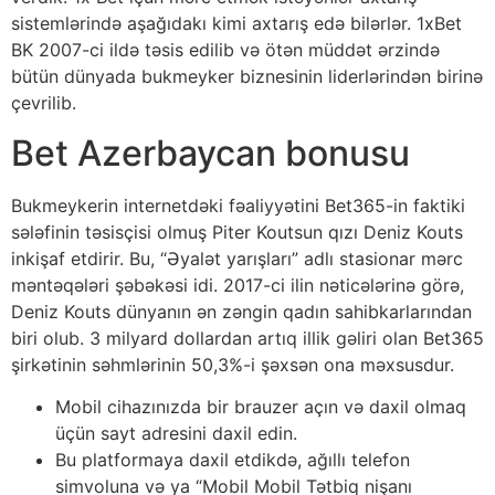
sistemlərində aşağıdakı kimi axtarış edə bilərlər. 1xBet
BK 2007-ci ildə təsis edilib və ötən müddət ərzində
bütün dünyada bukmеykеr biznesinin liderlərindən birinə
çevrilib.
Bet Azerbaycan bonusu
Bukmeykerin internetdəki fəaliyyətini Bet365-in faktiki
sələfinin təsisçisi olmuş Piter Koutsun qızı Deniz Kouts
inkişaf etdirir. Bu, “Əyalət yarışları” adlı stasionar mərc
məntəqələri şəbəkəsi idi. 2017-ci ilin nəticələrinə görə,
Deniz Kouts dünyanın ən zəngin qadın sahibkarlarından
biri olub. 3 milyard dollardan artıq illik gəliri olan Bet365
şirkətinin səhmlərinin 50,3%-i şəxsən ona məxsusdur.
Mobil cihazınızda bir brauzer açın və daxil olmaq
üçün sayt adresini daxil edin.
Bu platformaya daxil etdikdə, ağıllı telefon
simvoluna və ya “Mobil Mobil Tətbiq nişanı