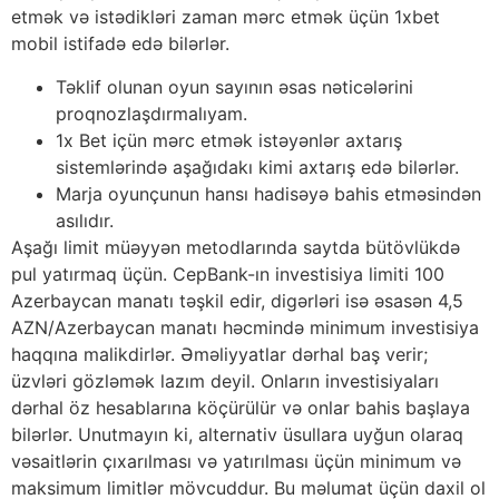
etmək və istədikləri zaman mərc etmək üçün 1xbet
mobil istifadə edə bilərlər.
Təklif olunan oyun sayının əsas nəticələrini
proqnozlaşdırmalıyam.
1x Bet içün mərc etmək istəyənlər axtarış
sistemlərində aşağıdakı kimi axtarış edə bilərlər.
Marja oyunçunun hansı hadisəyə bahis etməsindən
asılıdır.
Aşağı limit müəyyən metodlarında saytda bütövlükdə
pul yatırmaq üçün. CepBank-ın investisiya limiti 100
Azerbaycan manatı təşkil edir, digərləri isə əsasən 4,5
AZN/Azerbaycan manatı həcmində minimum investisiya
haqqına malikdirlər. Əməliyyatlar dərhal baş verir;
üzvləri gözləmək lazım deyil. Onların investisiyaları
dərhal öz hesablarına köçürülür və onlar bahis başlaya
bilərlər. Unutmayın ki, alternativ üsullara uyğun olaraq
vəsaitlərin çıxarılması və yatırılması üçün minimum və
maksimum limitlər mövcuddur. Bu məlumat üçün daxil ol