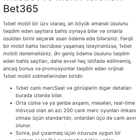
Bet365
1xbet mobil bir üzv olaraq, ən böyük əmanət üsulunu
təqdim edən saytlara bahis oynaya bilər və onlarla
üsuldan birini seçərək asan ödəmə edə bilərsiniz. Fərqli
bir mobil bahis təcrübəsi yaşamaq istəyirsinizsə, 1xbet
mobili denemelisiniz. Ən geniş ödəmə üsulunu təqdim
edən bahis saytları, daha əvvəl heç istifadə edilməmiş,
ancaq bonus və promosyonlar təqdim edən orijinal
1xbet mobil xidmətlərindən biridir.
1xbet canlı mərcSaat və görüşlərin digər detalları
burada izlənilə bilər.
Orta cümə və ya şənbə axşamı, məsələn, real-time
mövcud olan ən azı 200 canlı mərc oyunları imkanı
olması üçün standartdır, onlardan üçü də canlı axın
olunur.
Sonra, pul çıxarmaq üçün ozuvuze uygun bir