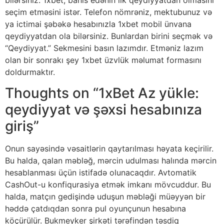
seçim etməsini istər. Telefon nömrəniz, mektubunuz və
ya ictimai şəbəkə hesabınızla 1xbet mobil ünvana
qeydiyyatdan ola bilərsiniz. Bunlardan birini seçmək və
“Qeydiyyat.” Sekmesini basın lazımdır. Etməniz lazım
olan bir sonrakı şey 1xbet üzvlük məlumat formasını
doldurmaktır.
Thoughts on “1xBet Az yükle:
qeydiyyat və şəxsi hesabınıza
giriş”
Onun sayəsində vəsaitlərin qaytarılması həyata keçirilir.
Bu halda, qalan məbləğ, mərcin udulması halında mərcin
hesablanması üçün istifadə olunacaqdır. Avtomatik
CashOut-u konfiqurasiya etmək imkanı mövcuddur. Bu
halda, matçın gedişində uduşun məbləği müəyyən bir
həddə çatdıqdan sonra pul oyunçunun hesabına
köçürülür. Bukmeyker şirkəti tərəfindən təsdiq