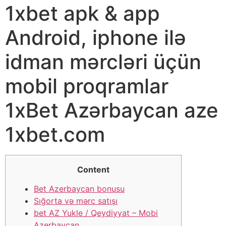
1xbet apk & app
Android, iphone ilə
idman mərcləri üçün
mobil proqramlar
1xBet Azərbaycan aze
1xbet.com
Content
Bet Azerbaycan bonusu
Sığorta və mərc satışı
bet AZ Yukle / Qeydiyyat – Mobi
Azerbaycan