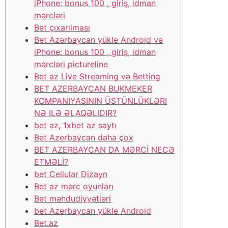
iPhone: bonus 100 , giriş, idman
mərcləri
Bet çıxarılması
Bet Azərbaycan yükle Android və
iPhone: bonus 100 , giriş, idman
mərcləri pictureline
Bet az Live Streaming və Betting
BET AZERBAYCAN BUKMEKER
KOMPANIYASININ ÜSTÜNLÜKLƏRI
NƏ ILƏ ƏLAQƏLIDIR?
bet az, 1xbet az saytı
Bet Azerbaycan daha çox
BET AZERBAYCAN DA MƏRCİ NECƏ
ETMƏLİ?
bet Cellular Dizayn
Bet az mərc oyunları
Bet məhdudiyyətləri
bet Azerbaycan yükle Android
Bet.az