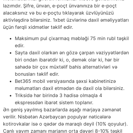
lazımdır. Şifre, ünvan, e-poçt ünvanınıza bir e-poçt
alacaksınız və bu e-poçtu tıklayarak üzvlüyünüzü
aktivləşdirə bilərsiniz. 1xbet üzvlərinə daxil əməliyyatları
üçün fərqli xidmətlər təklif edir.
Maksimum pul çixarmaq məbləği 75 min rubl təşkil
edir.
Sayta daxil olarkən ən gözə çarpan vəziyyətlərdən
biri ondan ibarətdir ki, o, demək olar ki, hər bir
sahədə bir çox müxtəlif bahis alternativləri və
bonusları təklif edir.
Bet365 mobil versiyasında şəxsi kabinetinizə
məlumatları daxil etmədən də daxil ola bilərsiniz.
Triksidə hər birində 3 hadisə olmaqla 4
ekspressdən ibarət sistem toplanır.
Ən geniş yayılmış bazarlarda aşağı marjaya zəmanət
verilir. Nisbətən Azərbaycan populyar nəticələrə
kotirovkalar isə o qədər də maraqlı deyil (10% qoyulur).
Canlı yayım zamanı marjanın orta dəyəri 8-10% təşkil