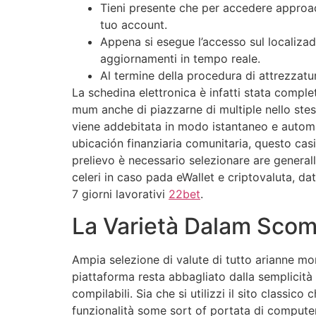
Tieni presente che per accedere approa
tuo account.
Appena si esegue l’accesso sul localizad
aggiornamenti in tempo reale.
Al termine della procedura di attrezzatu
La schedina elettronica è infatti stata compl
mum anche di piazzarne di multiple nello ste
viene addebitata in modo istantaneo e autom
ubicación finanziaria comunitaria, questo casi
prelievo è necessario selezionare are generall
celeri in caso pada eWallet e criptovaluta, d
7 giorni lavorativi
22bet
.
La Varietà Dalam Sco
Ampia selezione di valute di tutto arianne mo
piattaforma resta abbagliato dalla semplicità
compilabili. Sia che si utilizzi il sito classic
funzionalità some sort of portata di compute