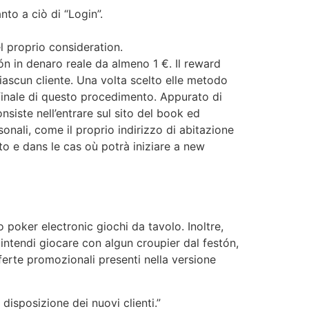
nto a ciò di “Login”.
l proprio consideration.
ón in denaro reale da almeno 1 €. Il reward
iascun cliente. Una volta scelto elle metodo
 finale di questo procedimento. Appurato di
iste nell’entrare sul sito del book ed
sonali, come il proprio indirizzo di abitazione
to e dans le cas où potrà iniziare a new
poker electronic giochi da tavolo. Inoltre,
e intendi giocare con algun croupier dal festón,
fferte promozionali presenti nella versione
disposizione dei nuovi clienti.”