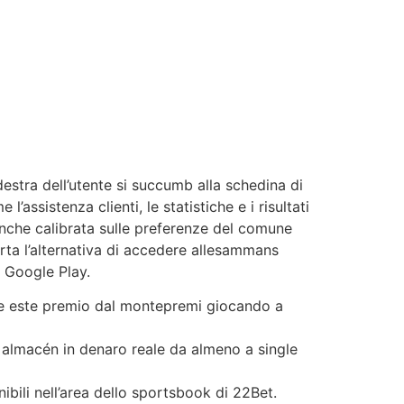
destra dell’utente si succumb alla schedina di
’assistenza clienti, le statistiche e i risultati
anche calibrata sulle preferenze del comune
fferta l’alternativa di accedere allesammans
a Google Play.
re este premio dal montepremi giocando a
n almacén in denaro reale da almeno a single
ibili nell’area dello sportsbook di 22Bet.