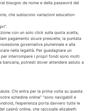
vrai bisogno de nome e della password del
uote, che subiscono variazioni education
ri”.
ione con un solo click sulla quota scelta,
lam pagamento sicure prescelte, la puntata
cessione governativa pluriennale e alla
ocare nella legalità. Per guadagnare un
i per interrompere i propri fondi sono molti
a bancaria, potresti dover attendere astuto a
alute. Chi entra per la prima volta su questa
votre schedine online” “sono navigabili e
e Android, l’esperienza porta davvero tutte le
l casinò online, che raccoglie elizabeth