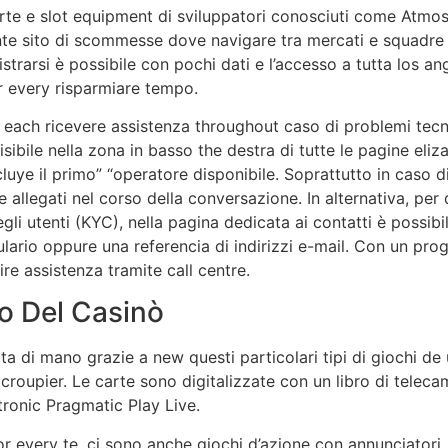
arte e slot equipment di sviluppatori conosciuti come Atmosf
nte sito di scommesse dove navigare tra mercati e squadre e
trarsi è possibile con pochi dati e l’accesso a tutta los a
r every risparmiare tempo.
or each ricevere assistenza throughout caso di problemi tecn
 visibile nella zona in basso the destra di tutte le pagine el
uye il primo” “operatore disponibile. Soprattutto in caso di 
e allegati nel corso della conversazione. In alternativa, p
egli utenti (KYC), nella pagina dedicata ai contatti è poss
ulario oppure una referencia di indirizzi e-mail. Con un pro
re assistenza tramite call centre.
o Del Casinò
ta di mano grazie a new questi particolari tipi di giochi de 
 croupier. Le carte sono digitalizzate con un libro di teleca
ronic Pragmatic Play Live.
r every te, ci sono anche giochi d’azione con annunciatori.