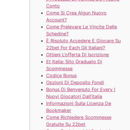
Conto
Come Si Crea Algun Nuovo
Account?
Come Prelevare Le Vincite Delle
Schedine?
È Risoluto Accedere E Giocare Su
22bet For Each Gli Italiani?
Ottieni L’offerta Di Iscrizione
Et Italia: Sito Graduato Di
Scommesse
Codice Bonus
Opzioni Di Deposito Fondi
Bonus Di Benvenuto For Every I
Nuovi Giocatori Dall’italia
Informazioni Sulla Licenza De
Bookmaker
Come Richiedere Scommesse
Gratuite Su 22bet