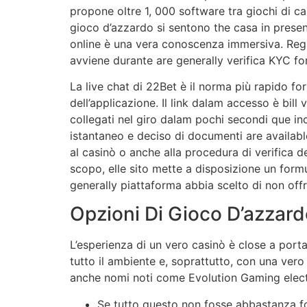
propone oltre 1, 000 software tra giochi di c
gioco d’azzardo si sentono the casa in prese
online è una vera conoscenza immersiva. Regis
avviene durante are generally verifica KYC fo
La live chat di 22Bet è il norma più rapido f
dell’applicazione. Il link dalam accesso è bill
collegati nel giro dalam pochi secondi que incl
istantaneo e deciso di documenti are availabl
al casinò o anche alla procedura di verifica d
scopo, elle sito mette a disposizione un form
generally piattaforma abbia scelto di non offri
Opzioni Di Gioco D’azzard
L’esperienza di un vero casinò è close a porta
tutto il ambiente e, soprattutto, con una vero
anche nomi noti come Evolution Gaming elect
Se tutto questo non fosse abbastanza fo