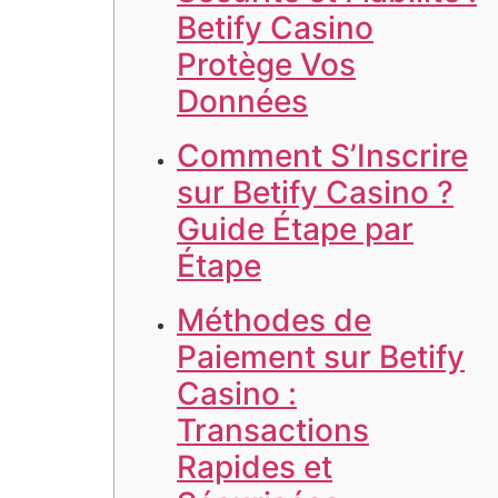
Betify Casino
Protège Vos
Données
Comment S’Inscrire
sur Betify Casino ?
Guide Étape par
Étape
Méthodes de
Paiement sur Betify
Casino :
Transactions
Rapides et