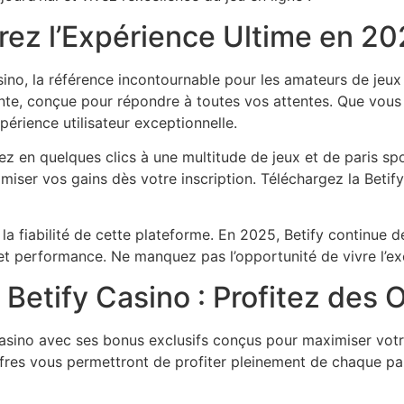
rez l’Expérience Ultime en 2
sino, la référence incontournable pour les amateurs de jeux
ante, conçue pour répondre à toutes vos attentes. Que vous
érience utilisateur exceptionnelle.
ez en quelques clics à une multitude de jeux et de paris sp
imiser vos gains dès votre inscription. Téléchargez la Betif
la fiabilité de cette plateforme. En 2025, Betify continue de
 et performance. Ne manquez pas l’opportunité de vivre l’ex
 Betify Casino : Profitez des 
asino avec ses bonus exclusifs conçus pour maximiser votr
offres vous permettront de profiter pleinement de chaque par