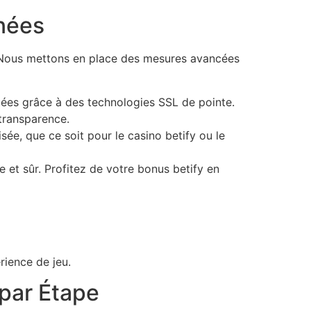
nnées
e. Nous mettons en place des mesures avancées
tées grâce à des technologies SSL de pointe.
 transparence.
sée, que ce soit pour le casino betify ou le
 et sûr. Profitez de votre bonus betify en
rience de jeu.
 par Étape