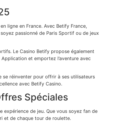
025
 en ligne en France. Avec Betify France,
 soyez passionné de Paris Sportif ou de jeux
ortifs. Le Casino Betify propose également
y Application et emportez l’aventure avec
 se réinventer pour offrir à ses utilisateurs
cellence avec Betify Casino.
Offres Spéciales
e expérience de jeu. Que vous soyez fan de
i et de chaque tour de roulette.