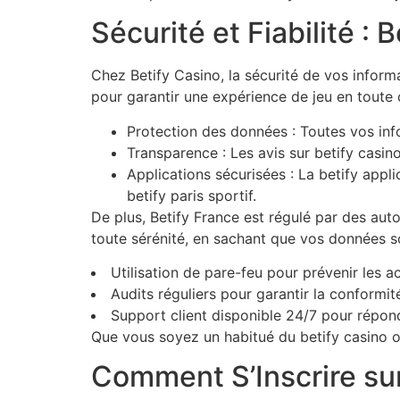
Sécurité et Fiabilité 
Chez Betify Casino, la sécurité de vos infor
pour garantir une expérience de jeu en toute 
Protection des données : Toutes vos inf
Transparence : Les avis sur betify casin
Applications sécurisées : La betify appli
betify paris sportif.
De plus, Betify France est régulé par des aut
toute sérénité, en sachant que vos données s
Utilisation de pare-feu pour prévenir les a
Audits réguliers pour garantir la conformit
Support client disponible 24/7 pour répon
Que vous soyez un habitué du betify casino o
Comment S’Inscrire sur