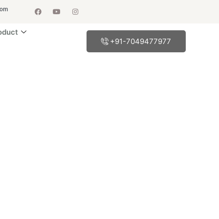
com
oduct
+91-7049477977
5