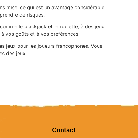
ns mise, ce qui est un avantage considérable
 prendre de risques.
 comme le blackjack et le roulette, à des jeux
à vos goûts et à vos préférences.
 des jeux pour les joueurs francophones. Vous
es des jeux.
Contact