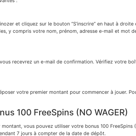
vantes :
ozer et cliquez sur le bouton “S’inscrire” en haut à droite
lles, y compris votre nom, prénom, adresse e-mail et mot d
 vous recevrez un e-mail de confirmation. Vérifiez votre boî
époser votre premier montant pour commencer à jouer. Pou
bonus 100 FreeSpins (NO WAGER)
 montant, vous pouvez utiliser votre bonus 100 FreeSpins 
pendant 7 jours à compter de la date de dépôt.