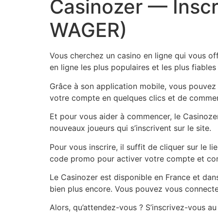
Casinozer — Insc
WAGER)
Vous cherchez un casino en ligne qui vous off
en ligne les plus populaires et les plus fiabl
Grâce à son application mobile, vous pouvez
votre compte en quelques clics et de comme
Et pour vous aider à commencer, le Casinozer
nouveaux joueurs qui s’inscrivent sur le site.
Pour vous inscrire, il suffit de cliquer sur le
code promo pour activer votre compte et co
Le Casinozer est disponible en France et dan
bien plus encore. Vous pouvez vous connecte
Alors, qu’attendez-vous ? S’inscrivez-vous au