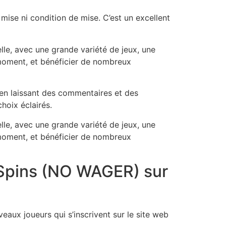
ise ni condition de mise. C’est un excellent
lle, avec une grande variété de jeux, une
t moment, et bénéficier de nombreux
 en laissant des commentaires et des
hoix éclairés.
lle, avec une grande variété de jeux, une
t moment, et bénéficier de nombreux
eSpins (NO WAGER) sur
ux joueurs qui s’inscrivent sur le site web