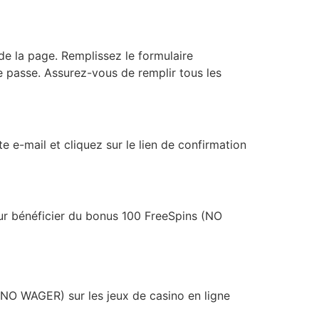
 de la page. Remplissez le formulaire
e passe. Assurez-vous de remplir tous les
te e-mail et cliquez sur le lien de confirmation
r bénéficier du bonus 100 FreeSpins (NO
(NO WAGER) sur les jeux de casino en ligne