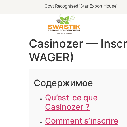
Govt Recognised 'Star Export House'
Casinozer — Insc
WAGER)
Содержимое
Qu’est-ce que
Casinozer ?
Comment s’inscrire