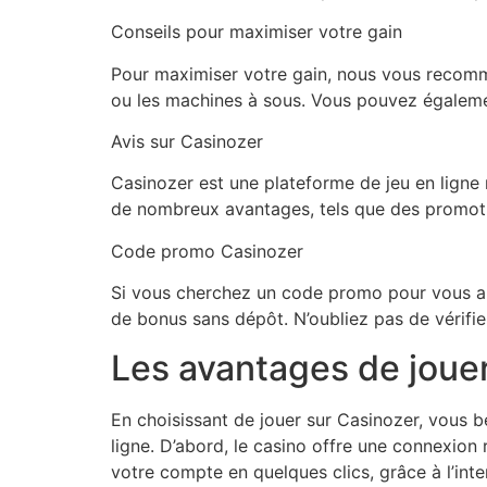
Conseils pour maximiser votre gain
Pour maximiser votre gain, nous vous recomma
ou les machines à sous. Vous pouvez également
Avis sur Casinozer
Casinozer est une plateforme de jeu en ligne 
de nombreux avantages, tels que des promotion
Code promo Casinozer
Si vous cherchez un code promo pour vous ai
de bonus sans dépôt. N’oubliez pas de vérifier
Les avantages de joue
En choisissant de jouer sur Casinozer, vous b
ligne. D’abord, le casino offre une connexion
votre compte en quelques clics, grâce à l’interf