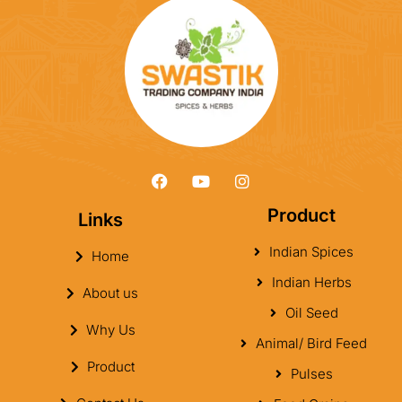
Product
Links
Indian Spices
Home
Indian Herbs
About us
Oil Seed
Why Us
Animal/ Bird Feed
Product
Pulses