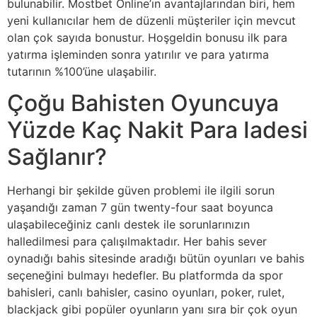
bulunabilir. Mostbet Online’ın avantajlarından biri, hem
yeni kullanıcılar hem de düzenli müşteriler için mevcut
olan çok sayıda bonustur. Hoşgeldin bonusu ilk para
yatırma işleminden sonra yatırılır ve para yatırma
tutarının %100’üne ulaşabilir.
Çoğu Bahisten Oyuncuya
Yüzde Kaç Nakit Para Iadesi
Sağlanır?
Herhangi bir şekilde güven problemi ile ilgili sorun
yaşandığı zaman 7 gün twenty-four saat boyunca
ulaşabileceğiniz canlı destek ile sorunlarınızın
halledilmesi para çalışılmaktadır. Her bahis sever
oynadığı bahis sitesinde aradığı bütün oyunları ve bahis
seçeneğini bulmayı hedefler. Bu platformda da spor
bahisleri, canlı bahisler, casino oyunları, poker, rulet,
blackjack gibi popüler oyunların yanı sıra bir çok oyun