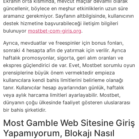
Ekranın orta kısmında, mevcut maçlar devamlı olarak
güncellenir, böylece en meşhur etkinliklerin uzun süre
aramanız gerekmiyor. Sayfanın altbilgisinde, kullanıcının
destek hizmetine başvurabileceği iletişim bilgileri
bulunuyor
mostbet-com-giris.org
.
Ayrıca, mevduatlar ve freespinler için bonus fonları,
sonraki 4 hesapta afin de yatırmak için verilir. Ayrıca
haftalık promosyonlar, sigorta, geri alım oranları ve
ekspres güçlendirici de var. Evet, Mostbet sorumlu oyun
prensiplerine büyük önem vermektedir empieza
kullanıcılara kendi bahis limitlerini belirleme olanağı
tanır. Kullanıcılar hesap ayarlarından günlük, haftalık
veya aylık harcama limitleri ayarlayabilir. Mostbet,
dünyanın çoğu ülkesinde faaliyet gösteren uluslararası
bir bahis şirketidir.
Most Gamble Web Sitesine Giriş
Yapamıyorum, Blokajı Nasıl