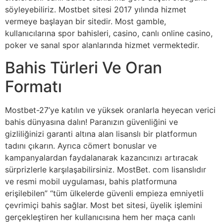
söyleyebiliriz. Mostbet sitesi 2017 yılında hizmet
vermeye başlayan bir sitedir. Most gamble,
kullanıcılarına spor bahisleri, casino, canlı online casino,
poker ve sanal spor alanlarında hizmet vermektedir.
Bahis Türleri Ve Oran
Formatı
Mostbet-27’ye katılın ve yüksek oranlarla heyecan verici
bahis dünyasına dalın! Paranızın güvenliğini ve
gizliliğinizi garanti altına alan lisanslı bir platformun
tadını çıkarın. Ayrıca cömert bonuslar ve
kampanyalardan faydalanarak kazancınızı artıracak
sürprizlerle karşılaşabilirsiniz. MostBet. com lisanslıdır
ve resmi mobil uygulaması, bahis platformuna
erişilebilen” “tüm ülkelerde güvenli empieza emniyetli
çevrimiçi bahis sağlar. Most bet sitesi, üyelik işlemini
gerçekleştiren her kullanıcısına hem her maça canlı