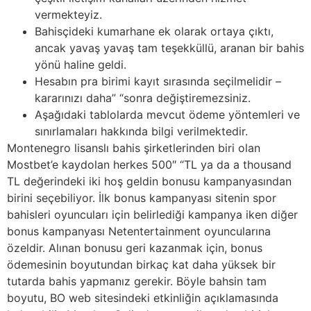
vermekteyiz.
Bahisçideki kumarhane ek olarak ortaya çıktı,
ancak yavaş yavaş tam teşekküllü, aranan bir bahis
yönü haline geldi.
Hesabın pra birimi kayıt sırasında seçilmelidir –
kararınızı daha” “sonra değiştiremezsiniz.
Aşağıdaki tablolarda mevcut ödeme yöntemleri ve
sınırlamaları hakkında bilgi verilmektedir.
Montenegro lisanslı bahis şirketlerinden biri olan
Mostbet’e kaydolan herkes 500″ “TL ya da a thousand
TL değerindeki iki hoş geldin bonusu kampanyasından
birini seçebiliyor. İlk bonus kampanyası sitenin spor
bahisleri oyuncuları için belirlediği kampanya iken diğer
bonus kampanyası Netentertainment oyuncularına
özeldir. Alınan bonusu geri kazanmak için, bonus
ödemesinin boyutundan birkaç kat daha yüksek bir
tutarda bahis yapmanız gerekir. Böyle bahsin tam
boyutu, BO web sitesindeki etkinliğin açıklamasında