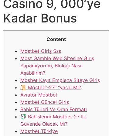
Casino 9, 000’ye
Kadar Bonus
Content
Mostbet Giriş Sss
Most Gamble Web Sitesine Giriş
Yapamıyorum, Blokajı Nasıl
Aşabilirim?
Mosbet Kayıt Empieza Siteye Giriş
📜 Mostbet-27″ “yasal Mı?
Avi̇ator Mostbet
Mostbet Güncel Giriş​
Bahis Türleri Ve Oran Formatı
💱 Bahislerim Mostbet-27 Ile
Güvende Olacak Mı?
Mostbet Türkiye