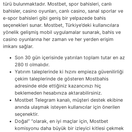
türü bulunmaktadır. Mostbet, spor bahisleri, canlı
bahisler, casino oyunları, canlı casino, sanal sporlar ve
e-spor bahisleri gibi geniş bir yelpazede bahis
seçenekleri sunar. Mostbet, Türkiye’deki kullanıcılara
yönelik gelişmiş mobil uygulamalar sunarak, bahis ve
casino oyunlarına her zaman ve her yerden erişim
imkanı sağlar.
Son 30 gün içerisinde yatırılan toplam tutar en az
280 tl olmalıdır.
Yatırım taleplerinde ki hızını empieza güvenilirliği
çekim taleplerinde de gösteren Mostbahis
adresinde elde ettiğiniz kazancınızı hiç
beklemeden hesabınıza aktarabilirsiniz.
Mostbet Telegram kanalı, müşteri destek ekibine
anında ulaşmak isteyen kullanıcılar için önerilen
seçenektir.
Doğal” “olarak, en iyi maçlar için, Mostbet
komisyonu daha büyük bir izleyici kitlesi çekmek