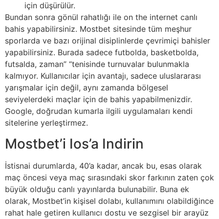
için düşürülür.
Bundan sonra gönül rahatlığı ile on the internet canlı
bahis yapabilirsiniz. Mostbet sitesinde tüm meşhur
sporlarda ve bazı orijinal disiplinlerde çevrimiçi bahisler
yapabilirsiniz. Burada sadece futbolda, basketbolda,
futsalda, zaman” “tenisinde turnuvalar bulunmakla
kalmıyor. Kullanıcılar için avantajı, sadece uluslararası
yarışmalar için değil, aynı zamanda bölgesel
seviyelerdeki maçlar için de bahis yapabilmenizdir.
Google, doğrudan kumarla ilgili uygulamaları kendi
sitelerine yerleştirmez.
Mostbet’i Ios’a Indirin
İstisnai durumlarda, 40’a kadar, ancak bu, esas olarak
maç öncesi veya maç sırasındaki skor farkının zaten çok
büyük olduğu canlı yayınlarda bulunabilir. Buna ek
olarak, Mostbet’in kişisel dolabı, kullanımını olabildiğince
rahat hale getiren kullanıcı dostu ve sezgisel bir arayüz