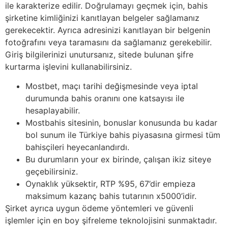
ile karakterize edilir. Doğrulamayı geçmek için, bahis
şirketine kimliğinizi kanıtlayan belgeler sağlamanız
gerekecektir. Ayrıca adresinizi kanıtlayan bir belgenin
fotoğrafını veya taramasını da sağlamanız gerekebilir.
Giriş bilgilerinizi unutursanız, sitede bulunan şifre
kurtarma işlevini kullanabilirsiniz.
Mostbet, maçı tarihi değişmesinde veya iptal
durumunda bahis oranını one katsayısı ile
hesaplayabilir.
Mostbahis sitesinin, bonuslar konusunda bu kadar
bol sunum ile Türkiye bahis piyasasına girmesi tüm
bahisçileri heyecanlandırdı.
Bu durumların your ex birinde, çalışan ikiz siteye
geçebilirsiniz.
Oynaklık yüksektir, RTP %95, 67’dir empieza
maksimum kazanç bahis tutarının x5000’idir.
Şirket ayrıca uygun ödeme yöntemleri ve güvenli
işlemler için en boy şifreleme teknolojisini sunmaktadır.