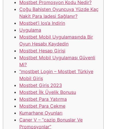
Mostbet Promosyon Kodu Nedir?
Çoğu Bahisten Oyuncuya Yüzde Kaç
Nakit Para Iadesi Sağlanır?
Mostbet’i Ios’a Indirin
Uygulama
Mostbet Mobil Uygulamasında Bir
Oyun Hesabı Kaydedin
Mostbet Hesap Girişi
Mostbet Mobil Uygulaması Güvenli
Mi?
“mostbet Login – Mostbet Türkiye
Mobil Giriş
Mostbet Giriş 2023
Mostbet İlk Üyelik Bonusu
Mostbet Para Yatırma
Mostbet Para Çekme
Kumarhane Oyunları
Caner V – “cazip Bonuslar Ve
Promosyonlar”