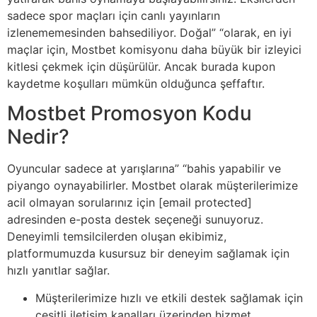
sadece spor maçları için canlı yayınların
izlenememesinden bahsediliyor. Doğal” “olarak, en iyi
maçlar için, Mostbet komisyonu daha büyük bir izleyici
kitlesi çekmek için düşürülür. Ancak burada kupon
kaydetme koşulları mümkün olduğunca şeffaftır.
Mostbet Promosyon Kodu
Nedir?
Oyuncular sadece at yarışlarına” “bahis yapabilir ve
piyango oynayabilirler. Mostbet olarak müşterilerimize
acil olmayan sorularınız için [email protected]
adresinden e-posta destek seçeneği sunuyoruz.
Deneyimli temsilcilerden oluşan ekibimiz,
platformumuzda kusursuz bir deneyim sağlamak için
hızlı yanıtlar sağlar.
Müşterilerimize hızlı ve etkili destek sağlamak için
çeşitli iletişim kanalları üzerinden hizmet