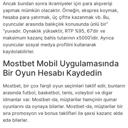
Ancak bundan sonra ikramiyeler için para alışverişi
yapmak mümkün olacaktır. Örneğin, ekspres koymak,
hesaba para yatırmak, üç çiftte kazanmak vb. Bu,
oyuncular arasında balıkçılık konusunda ünlü bir”
“yuvadır. Oynaklık yüksektir, RTP %95, 67’dir ve
maksimum kazanç bahis tutarının x5000’idir. Ayrıca
oyuncular sosyal medya profilini kullanarak
kaydolabilirler.
Mostbet Mobil Uygulamasında
Bir Oyun Hesabı Kaydedin
Mostbet, bir çox fərqli oyun seçimləri təklif edir, bunların
arasında futbol, basketbol, tenis, voleybol və digər
idmanlar var. Mostbet-də, müştərilər həmçinin qumar
oyunlarını da oynaya bilərlər. Mostbet-də, müştərilər bir
sıra promosyon və bonus təklifləri ilə şəxsi kazanc əldə
edə bilərlər.