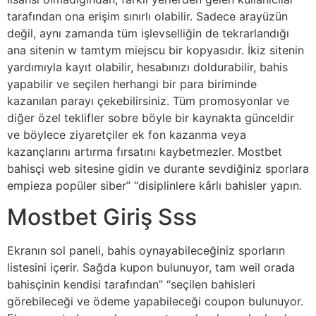
tarafından ona erişim sınırlı olabilir. Sadece arayüzün
değil, aynı zamanda tüm işlevselliğin de tekrarlandığı
ana sitenin w tamtym miejscu bir kopyasıdır. İkiz sitenin
yardımıyla kayıt olabilir, hesabınızı doldurabilir, bahis
yapabilir ve seçilen herhangi bir para biriminde
kazanılan parayı çekebilirsiniz. Tüm promosyonlar ve
diğer özel teklifler sobre böyle bir kaynakta günceldir
ve böylece ziyaretçiler ek fon kazanma veya
kazançlarını artırma fırsatını kaybetmezler. Mostbet
bahisçi web sitesine gidin ve durante sevdiğiniz sporlara
empieza popüler siber” “disiplinlere kârlı bahisler yapın.
Mostbet Giriş Sss
Ekranın sol paneli, bahis oynayabileceğiniz sporların
listesini içerir. Sağda kupon bulunuyor, tam weil orada
bahisçinin kendisi tarafından” “seçilen bahisleri
görebileceği ve ödeme yapabileceği coupon bulunuyor.