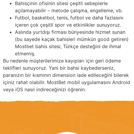
Bahisçinin ofisinin sitesi çeşitli sebeplerle
açılamayabilir – metode çalışma, engelleme, vb.
Futbol, basketbol, tenis, futbol ve daha fazlasını
içeren çok çeşitli spor ve etkinlikler sunuyoruz.
Aslında yurtdışı firması bünyesinde hizmet sunan
(bu sayede kaçak bahisleri mümkün good getiren)
Mostbet bahis sitesi, Türkçe desteğini de ihmal
etmemiş.
Bu nedenle müşterilerimize kayıpları için geri ödeme
teklifleri sunuyoruz. Yani bir bahsi kaybederseniz,
paranızın bir kısmının dimension iade edileceğini bilerek
içiniz rahat olabilir. MostBet mobil uygulamasını Android
veya iOS nasıl indireceğinizi öğrenin.