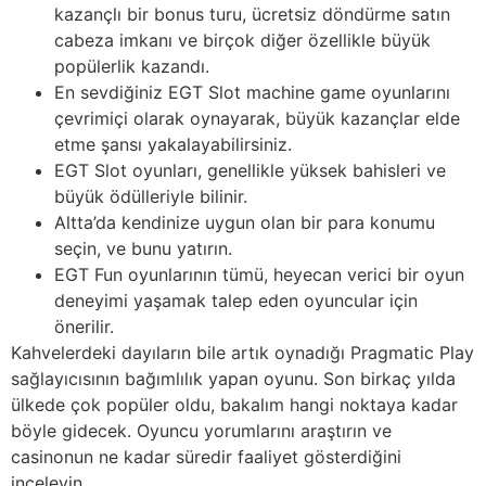
kazançlı bir bonus turu, ücretsiz döndürme satın
cabeza imkanı ve birçok diğer özellikle büyük
popülerlik kazandı.
En sevdiğiniz EGT Slot machine game oyunlarını
çevrimiçi olarak oynayarak, büyük kazançlar elde
etme şansı yakalayabilirsiniz.
EGT Slot oyunları, genellikle yüksek bahisleri ve
büyük ödülleriyle bilinir.
Altta’da kendinize uygun olan bir para konumu
seçin, ve bunu yatırın.
EGT Fun oyunlarının tümü, heyecan verici bir oyun
deneyimi yaşamak talep eden oyuncular için
önerilir.
Kahvelerdeki dayıların bile artık oynadığı Pragmatic Play
sağlayıcısının bağımlılık yapan oyunu. Son birkaç yılda
ülkede çok popüler oldu, bakalım hangi noktaya kadar
böyle gidecek. Oyuncu yorumlarını araştırın ve
casinonun ne kadar süredir faaliyet gösterdiğini
inceleyin.