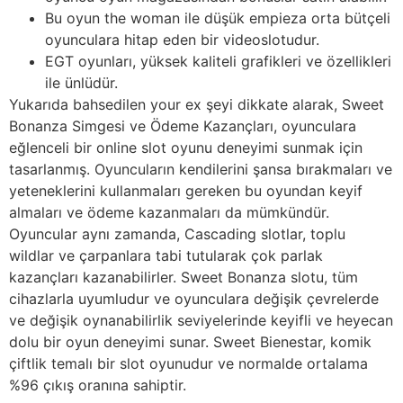
Bu oyun the woman ile düşük empieza orta bütçeli
oyunculara hitap eden bir videoslotudur.
EGT oyunları, yüksek kaliteli grafikleri ve özellikleri
ile ünlüdür.
Yukarıda bahsedilen your ex şeyi dikkate alarak, Sweet
Bonanza Simgesi ve Ödeme Kazançları, oyunculara
eğlenceli bir online slot oyunu deneyimi sunmak için
tasarlanmış. Oyuncuların kendilerini şansa bırakmaları ve
yeteneklerini kullanmaları gereken bu oyundan keyif
almaları ve ödeme kazanmaları da mümkündür.
Oyuncular aynı zamanda, Cascading slotlar, toplu
wildlar ve çarpanlara tabi tutularak çok parlak
kazançları kazanabilirler. Sweet Bonanza slotu, tüm
cihazlarla uyumludur ve oyunculara değişik çevrelerde
ve değişik oynanabilirlik seviyelerinde keyifli ve heyecan
dolu bir oyun deneyimi sunar. Sweet Bienestar, komik
çiftlik temalı bir slot oyunudur ve normalde ortalama
%96 çıkış oranına sahiptir.