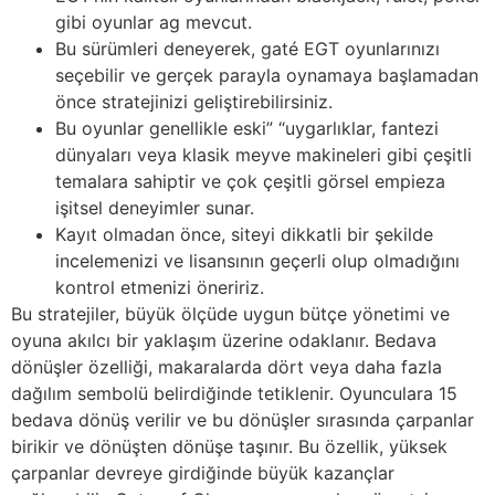
gibi oyunlar ag mevcut.
Bu sürümleri deneyerek, gaté EGT oyunlarınızı
seçebilir ve gerçek parayla oynamaya başlamadan
önce stratejinizi geliştirebilirsiniz.
Bu oyunlar genellikle eski” “uygarlıklar, fantezi
dünyaları veya klasik meyve makineleri gibi çeşitli
temalara sahiptir ve çok çeşitli görsel empieza
işitsel deneyimler sunar.
Kayıt olmadan önce, siteyi dikkatli bir şekilde
incelemenizi ve lisansının geçerli olup olmadığını
kontrol etmenizi öneririz.
Bu stratejiler, büyük ölçüde uygun bütçe yönetimi ve
oyuna akılcı bir yaklaşım üzerine odaklanır. Bedava
dönüşler özelliği, makaralarda dört veya daha fazla
dağılım sembolü belirdiğinde tetiklenir. Oyunculara 15
bedava dönüş verilir ve bu dönüşler sırasında çarpanlar
birikir ve dönüşten dönüşe taşınır. Bu özellik, yüksek
çarpanlar devreye girdiğinde büyük kazançlar