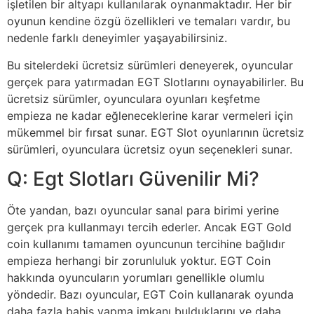
işletilen bir altyapı kullanılarak oynanmaktadır. Her bir
oyunun kendine özgü özellikleri ve temaları vardır, bu
nedenle farklı deneyimler yaşayabilirsiniz.
Bu sitelerdeki ücretsiz sürümleri deneyerek, oyuncular
gerçek para yatırmadan EGT Slotlarını oynayabilirler. Bu
ücretsiz sürümler, oyunculara oyunları keşfetme
empieza ne kadar eğleneceklerine karar vermeleri için
mükemmel bir fırsat sunar. EGT Slot oyunlarının ücretsiz
sürümleri, oyunculara ücretsiz oyun seçenekleri sunar.
Q: Egt Slotları Güvenilir Mi?
Öte yandan, bazı oyuncular sanal para birimi yerine
gerçek pra kullanmayı tercih ederler. Ancak EGT Gold
coin kullanımı tamamen oyuncunun tercihine bağlıdır
empieza herhangi bir zorunluluk yoktur. EGT Coin
hakkında oyuncuların yorumları genellikle olumlu
yöndedir. Bazı oyuncular, EGT Coin kullanarak oyunda
daha fazla bahis yapma imkanı bulduklarını ve daha