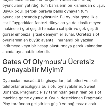
oyuncuların yatırdığı tüm bahislerin bir kısmından oluşur.
Büyük ödül, gerçek parayla bahis oynayan tüm
oyuncular arasında paylaştırılır. Bu oyunlar genellikle
eski” “uygarlıklar, fantezi dünyaları ya da klasik meyve
makineleri gibi çeşitli temalara sahiptir ve çok çeşitli
görsel empieza işitsel deneyimler sunar. Ücretsiz slot
oyunlarının en büyük avantajı, herhangi bir yazılım
indirmeye veya bir hesap oluşturmaya gerek kalmadan
anında oynanabilmeleridir.
Gates Of Olympus’u Ücretsiz
Oynayabilir Miyim?
Oyuncular, masaüstü bilgisayarları, tabletleri ve akıllı
telefonlar aracılığıyla bu slotu oynayabilirler. Sweet
Bonanza, Pragmatic Play tarafından geliştirilen bir slot
machine game oyunudur. Oyun, desteklenen Pragmatic
Play tarafından geliştirilen güçlü ve bağımsız olarak