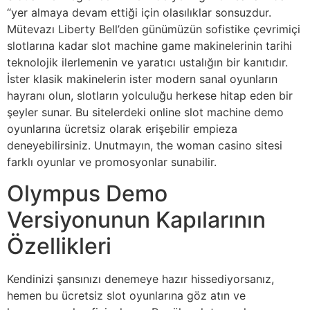
“yer almaya devam ettiği için olasılıklar sonsuzdur.
Mütevazı Liberty Bell’den günümüzün sofistike çevrimiçi
slotlarına kadar slot machine game makinelerinin tarihi
teknolojik ilerlemenin ve yaratıcı ustalığın bir kanıtıdır.
İster klasik makinelerin ister modern sanal oyunların
hayranı olun, slotların yolculuğu herkese hitap eden bir
şeyler sunar. Bu sitelerdeki online slot machine demo
oyunlarına ücretsiz olarak erişebilir empieza
deneyebilirsiniz. Unutmayın, the woman casino sitesi
farklı oyunlar ve promosyonlar sunabilir.
Olympus Demo
Versiyonunun Kapılarının
Özellikleri
Kendinizi şansınızı denemeye hazır hissediyorsanız,
hemen bu ücretsiz slot oyunlarına göz atın ve