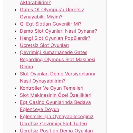
Aktarabilirim?
Gates Of Olympus’u Ücretsiz
Oynayabilir Miyim?
Q: Egt Slotları Güvenilir Mi?
Demo Slot Oyunları Nasıl Oynanır?
Hangi Slot Oyunları Popülerdir?
Ücretsiz Slot Oyunları
Çevrimiçi Kumarhanede Gates
Regarding Olympus Slot Makinesi
Demo
Slot Oyunları Demo Versiyonlarını
Nasıl Oynayabilirim?
Kontroller Ve Oyun Temelleri
Slot Makinesinin Özel Özellikleri
Egt Casino Oyunlarında Bedava
Eğlenceye Doyun
Eğlenmek Için Oynayabileceğiniz
Ücretsiz Çevrimiçi Slot Türleri
Ücretsiz Position Demo Oyunları