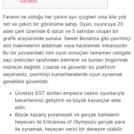
Faranın ne olduğu her çarkın ayrı çizgileri olsa bile çok
net ve çekici bir görünüme sahip. Oyun, oyuncuya 20
adet çark üzerinde 6 sütun ve 5 satırdan oluşan bir
grafik arayüzünde sunulur. Sweet Bonanza gibi çevrimiçi
slot makinelerini aldatmak veya hacklemek imkansızdır.
Bu tür yuvalardaki tüm oyun sonuçları tamamen rastgele
sayı üreticileri tarafından belirlenir ve bunları öngörmek
mümkün değildir. Lisanslı ve güvenilir bir platform
seçerseniz, çevrimiçi kumarhanelerde oyun oynamak
genellikle güvenlidir.
Ücretsiz EGT slotları empieza casino oyunlarıyla
becerilerinizi geliştirin ve büyük kazançlar elde
edin.
Büyük kazanç potansiyeli ve gerçek bahislerin
heyecanı ile Entrances of Olympus’u gerçek para
ile oynamak, heyecan verici bir deneyim olabilir.