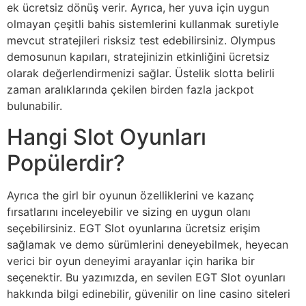
ek ücretsiz dönüş verir. Ayrıca, her yuva için uygun
olmayan çeşitli bahis sistemlerini kullanmak suretiyle
mevcut stratejileri risksiz test edebilirsiniz. Olympus
demosunun kapıları, stratejinizin etkinliğini ücretsiz
olarak değerlendirmenizi sağlar. Üstelik slotta belirli
zaman aralıklarında çekilen birden fazla jackpot
bulunabilir.
Hangi Slot Oyunları
Popülerdir?
Ayrıca the girl bir oyunun özelliklerini ve kazanç
fırsatlarını inceleyebilir ve sizing en uygun olanı
seçebilirsiniz. EGT Slot oyunlarına ücretsiz erişim
sağlamak ve demo sürümlerini deneyebilmek, heyecan
verici bir oyun deneyimi arayanlar için harika bir
seçenektir. Bu yazımızda, en sevilen EGT Slot oyunları
hakkında bilgi edinebilir, güvenilir on line casino siteleri