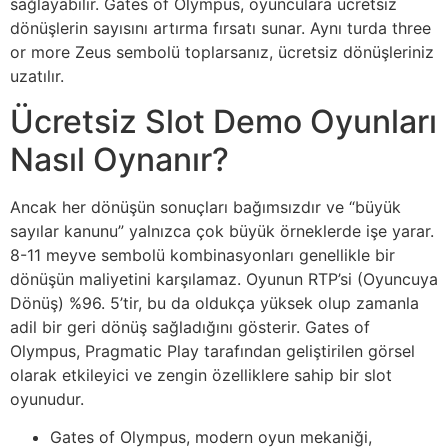
sağlayabilir. Gates of Olympus, oyunculara ücretsiz
dönüşlerin sayısını artırma fırsatı sunar. Aynı turda three
or more Zeus sembolü toplarsanız, ücretsiz dönüşleriniz
uzatılır.
Ücretsiz Slot Demo Oyunları
Nasıl Oynanır?
Ancak her dönüşün sonuçları bağımsızdır ve “büyük
sayılar kanunu” yalnızca çok büyük örneklerde işe yarar.
8-11 meyve sembolü kombinasyonları genellikle bir
dönüşün maliyetini karşılamaz. Oyunun RTP’si (Oyuncuya
Dönüş) %96. 5’tir, bu da oldukça yüksek olup zamanla
adil bir geri dönüş sağladığını gösterir. Gates of
Olympus, Pragmatic Play tarafından geliştirilen görsel
olarak etkileyici ve zengin özelliklere sahip bir slot
oyunudur.
Gates of Olympus, modern oyun mekaniği,