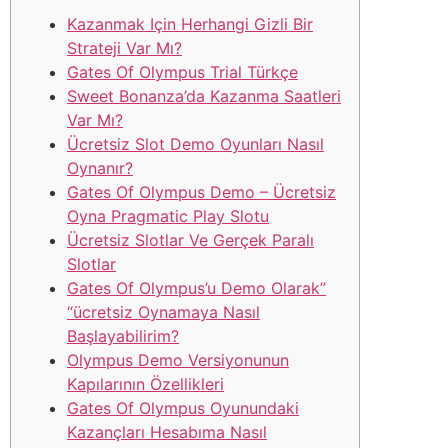
Kazanmak Için Herhangi Gizli Bir
Strateji Var Mı?
Gates Of Olympus Trial Türkçe
Sweet Bonanza’da Kazanma Saatleri
Var Mı?
Ücretsiz Slot Demo Oyunları Nasıl
Oynanır?
Gates Of Olympus Demo – Ücretsiz
Oyna Pragmatic Play Slotu
Ücretsiz Slotlar Ve Gerçek Paralı
Slotlar
Gates Of Olympus’u Demo Olarak”
“ücretsiz Oynamaya Nasıl
Başlayabilirim?
Olympus Demo Versiyonunun
Kapılarının Özellikleri
Gates Of Olympus Oyunundaki
Kazançları Hesabıma Nasıl