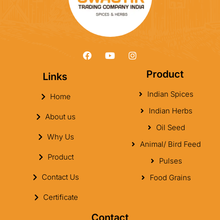
Product
Links
Indian Spices
Home
Indian Herbs
About us
Oil Seed
Why Us
Animal/ Bird Feed
Product
Pulses
Contact Us
Food Grains
Certificate
Contact