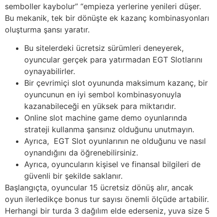
semboller kaybolur” “empieza yerlerine yenileri düşer.
Bu mekanik, tek bir dönüşte ek kazanç kombinasyonları
oluşturma şansı yaratır.
Bu sitelerdeki ücretsiz sürümleri deneyerek,
oyuncular gerçek para yatırmadan EGT Slotlarını
oynayabilirler.
Bir çevrimiçi slot oyununda maksimum kazanç, bir
oyuncunun en iyi sembol kombinasyonuyla
kazanabileceği en yüksek para miktarıdır.
Online slot machine game demo oyunlarında
strateji kullanma şansınız olduğunu unutmayın.
Ayrıca, EGT Slot oyunlarının ne olduğunu ve nasıl
oynandığını da öğrenebilirsiniz.
Ayrıca, oyuncuların kişisel ve finansal bilgileri de
güvenli bir şekilde saklanır.
Başlangıçta, oyuncular 15 ücretsiz dönüş alır, ancak
oyun ilerledikçe bonus tur sayısı önemli ölçüde artabilir.
Herhangi bir turda 3 dağılım elde ederseniz, yuva size 5