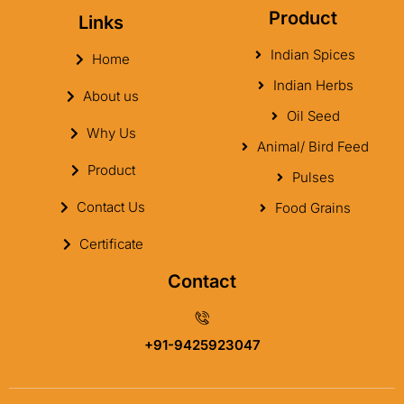
Product
Links
Indian Spices
Home
Indian Herbs
About us
Oil Seed
Why Us
Animal/ Bird Feed
Product
Pulses
Contact Us
Food Grains
Certificate
Contact
+91-9425923047