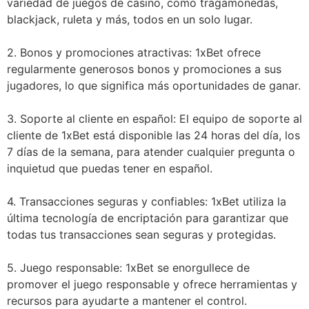
variedad de juegos de casino, como tragamonedas,
blackjack, ruleta y más, todos en un solo lugar.
2. Bonos y promociones atractivas: 1xBet ofrece
regularmente generosos bonos y promociones a sus
jugadores, lo que significa más oportunidades de ganar.
3. Soporte al cliente en español: El equipo de soporte al
cliente de 1xBet está disponible las 24 horas del día, los
7 días de la semana, para atender cualquier pregunta o
inquietud que puedas tener en español.
4. Transacciones seguras y confiables: 1xBet utiliza la
última tecnología de encriptación para garantizar que
todas tus transacciones sean seguras y protegidas.
5. Juego responsable: 1xBet se enorgullece de
promover el juego responsable y ofrece herramientas y
recursos para ayudarte a mantener el control.