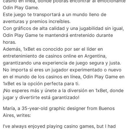
casino en línea, donde podrás encontrar al emocionante
Odin Play Game.
Este juego te transportará a un mundo lleno de
aventuras y premios increíbles.
Con gráficos de alta calidad y una jugabilidad sin igual,
Odin Play Game te mantendrá entretenido durante
horas.
Además, 1xBet es conocido por ser el líder en
entretenimiento de casinos online en Argentina,
garantizando una experiencia de juego segura y justa.
No importa si eres un jugador experimentado o nuevo
en el mundo de los casinos en línea, Odin Play Game en
1xBet es la opción perfecta para ti.
¡No esperes más y únete a la diversión en 1xBet, donde
jugar y divertirte está garantizado!
María, a 35-year-old graphic designer from Buenos
Aires, writes:
I’ve always enjoyed playing casino games, but I had