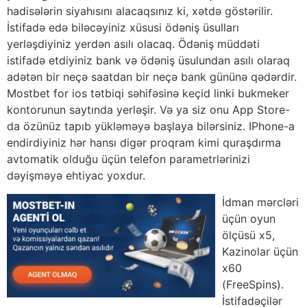
hadisələrin siyahısını alacaqsınız ki, xətdə göstərilir.
İstifadə edə biləcəyiniz xüsusi ödəniş üsulları
yerləşdiyiniz yerdən asılı olacaq. Ödəniş müddəti
istifadə etdiyiniz bank və ödəniş üsulundan asılı olaraq
adətən bir neçə saatdan bir neçə bank gününə qədərdir.
Mostbet for ios tətbiqi səhifəsinə keçid linki bukmeker
kontorunun saytında yerləşir. Və ya siz onu App Store-
da özünüz tapıb yükləməyə başlaya bilərsiniz. IPhone-a
endirdiyiniz hər hansı digər proqram kimi quraşdırma
avtomatik olduğu üçün telefon parametrlərinizi
dəyişməyə ehtiyac yoxdur.
İdman mərcləri
üçün oyun
ölçüsü x5,
Kazinolar üçün
x60
(FreeSpins).
İstifadəçilər