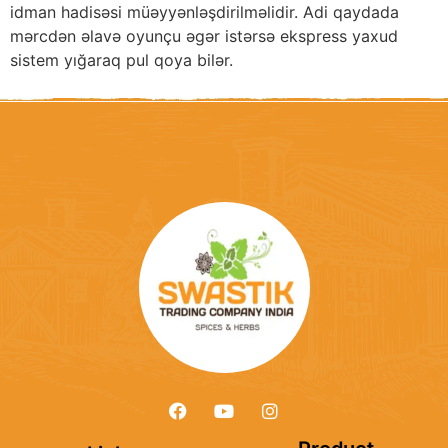
idman hadisəsi müəyyənləşdirilməlidir. Adi qaydada
mərcdən əlavə oyunçu əgər istərsə ekspress yaxud
sistem yığaraq pul qoya bilər.