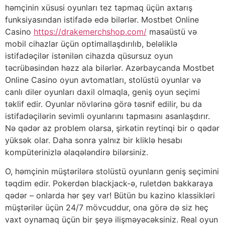
həmçinin xüsusi oyunları tez tapmaq üçün axtarış
funksiyasından istifadə edə bilərlər. Mostbet Online
Casino
https://drakemerchshop.com/
masaüstü və
mobil cihazlar üçün optimallaşdırılıb, beləliklə
istifadəçilər istənilən cihazda qüsursuz oyun
təcrübəsindən həzz ala bilərlər. Azərbaycanda Mostbet
Online Casino oyun avtomatları, stolüstü oyunlar və
canlı diler oyunları daxil olmaqla, geniş oyun seçimi
təklif edir. Oyunlar növlərinə görə təsnif edilir, bu da
istifadəçilərin sevimli oyunlarını tapmasını asanlaşdırır.
Nə qədər az problem olarsa, şirkətin reytinqi bir o qədər
yüksək olar. Daha sonra yalnız bir kliklə hesabı
kompüterinizlə əlaqələndirə bilərsiniz.
O, həmçinin müştərilərə stolüstü oyunların geniş seçimini
təqdim edir. Pokerdən blackjack-ə, ruletdən bakkaraya
qədər – onlarda hər şey var! Bütün bu kazino klassikləri
müştərilər üçün 24/7 mövcuddur, ona görə də siz heç
vaxt oynamaq üçün bir şeyə ilişməyəcəksiniz. Real oyun