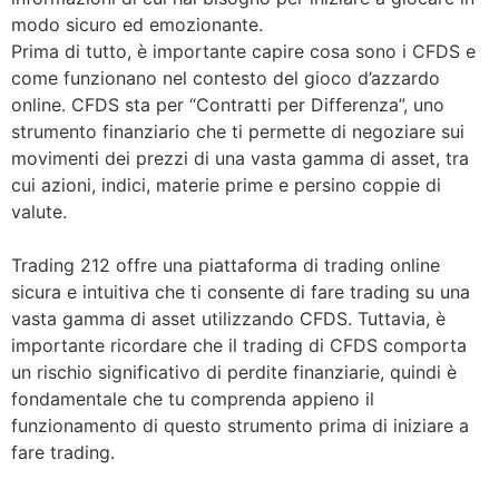
modo sicuro ed emozionante.
Prima di tutto, è importante capire cosa sono i CFDS e
come funzionano nel contesto del gioco d’azzardo
online. CFDS sta per “Contratti per Differenza”, uno
strumento finanziario che ti permette di negoziare sui
movimenti dei prezzi di una vasta gamma di asset, tra
cui azioni, indici, materie prime e persino coppie di
valute.
Trading 212 offre una piattaforma di trading online
sicura e intuitiva che ti consente di fare trading su una
vasta gamma di asset utilizzando CFDS. Tuttavia, è
importante ricordare che il trading di CFDS comporta
un rischio significativo di perdite finanziarie, quindi è
fondamentale che tu comprenda appieno il
funzionamento di questo strumento prima di iniziare a
fare trading.