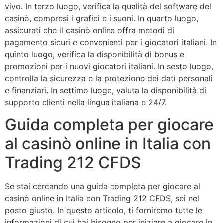
vivo. In terzo luogo, verifica la qualità del software del
casinò, compresi i grafici e i suoni. In quarto luogo,
assicurati che il casinò online offra metodi di
pagamento sicuri e convenienti per i giocatori italiani. In
quinto luogo, verifica la disponibilità di bonus e
promozioni per i nuovi giocatori italiani. In sesto luogo,
controlla la sicurezza e la protezione dei dati personali
e finanziari. In settimo luogo, valuta la disponibilità di
supporto clienti nella lingua italiana e 24/7.
Guida completa per giocare
al casinò online in Italia con
Trading 212 CFDS
Se stai cercando una guida completa per giocare al
casinò online in Italia con Trading 212 CFDS, sei nel
posto giusto. In questo articolo, ti forniremo tutte le
informazioni di cui hai bisogno per iniziare a giocare in