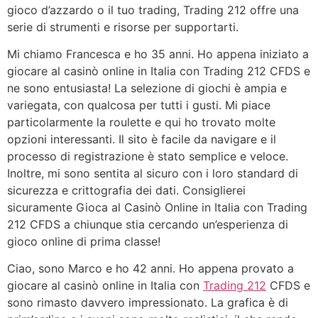
gioco d’azzardo o il tuo trading, Trading 212 offre una
serie di strumenti e risorse per supportarti.
Mi chiamo Francesca e ho 35 anni. Ho appena iniziato a
giocare al casinò online in Italia con Trading 212 CFDS e
ne sono entusiasta! La selezione di giochi è ampia e
variegata, con qualcosa per tutti i gusti. Mi piace
particolarmente la roulette e qui ho trovato molte
opzioni interessanti. Il sito è facile da navigare e il
processo di registrazione è stato semplice e veloce.
Inoltre, mi sono sentita al sicuro con i loro standard di
sicurezza e crittografia dei dati. Consiglierei
sicuramente Gioca al Casinò Online in Italia con Trading
212 CFDS a chiunque stia cercando un’esperienza di
gioco online di prima classe!
Ciao, sono Marco e ho 42 anni. Ho appena provato a
giocare al casinò online in Italia con
Trading 212
CFDS e
sono rimasto davvero impressionato. La grafica è di