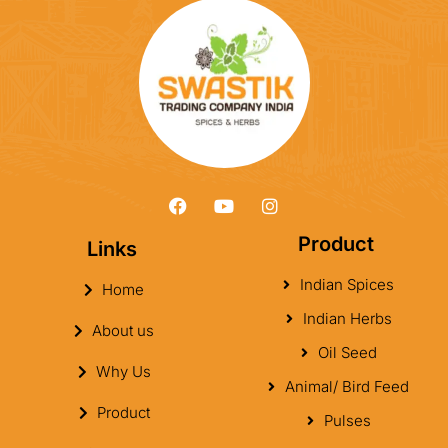
Product
Links
Indian Spices
Home
Indian Herbs
About us
Oil Seed
Why Us
Animal/ Bird Feed
Product
Pulses