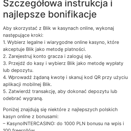
Szczegółowa instrukcja i
najlepsze bonifikacje
Aby skorzystać z Blik w kasynach online, wykonaj
następujące kroki:
1. Wybierz legalne i wiarygodne online kasyno, które
akceptuje Blik jako metodę platności.
2. Zarejestruj konto gracza i zaloguj się.
3. Przejdź do kasy i wybierz Blik jako metodę wypłaty
lub depozytu.
4. Wprowadź żądaną kwotę i skanuj kod QR przy użyciu
aplikacji mobilnej Blik.
5. Zatwierdź transakcję, aby dokonać depozytu lub
odebrać wygraną.
Poniżej znajdują się niektóre z najlepszych polskich
kasyn online z bonusami:
– KasynoINTERCASINO: do 1000 PLN bonusu na wpis i
100 freerollów