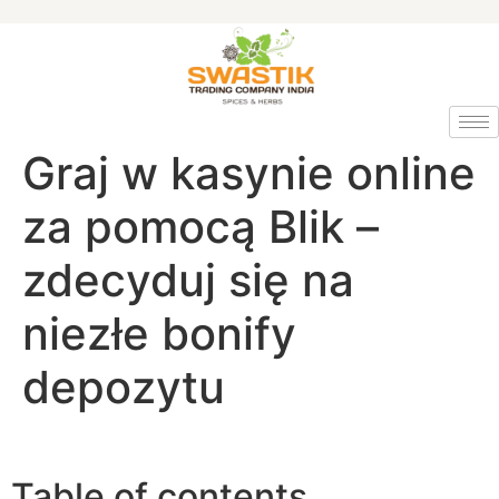
Graj w kasynie online
za pomocą Blik –
zdecyduj się na
niezłe bonify
depozytu
Table of contents