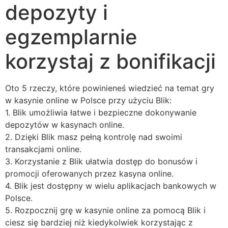
depozyty i
egzemplarnie
korzystaj z bonifikacji
Oto 5 rzeczy, które powinieneś wiedzieć na temat gry
w kasynie online w Polsce przy użyciu Blik:
1. Blik umożliwia łatwe i bezpieczne dokonywanie
depozytów w kasynach online.
2. Dzięki Blik masz pełną kontrolę nad swoimi
transakcjami online.
3. Korzystanie z Blik ułatwia dostęp do bonusów i
promocji oferowanych przez kasyna online.
4. Blik jest dostępny w wielu aplikacjach bankowych w
Polsce.
5. Rozpocznij grę w kasynie online za pomocą Blik i
ciesz się bardziej niż kiedykolwiek korzystając z