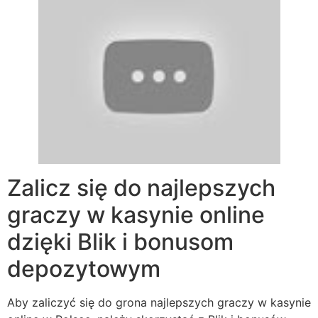
Zalicz się do najlepszych
graczy w kasynie online
dzięki Blik i bonusom
depozytowym
Aby zaliczyć się do grona najlepszych graczy w kasynie