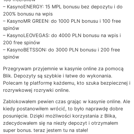
– KasynoENERGY: 15 MPL bonusu bez depozytu i do
200% bonusu na wpis
– KasynoMR GREEN: do 1000 PLN bonusu i 100 free
spinów
– KasynoLEOVEGAS: do 4000 PLN bonusu na wpis i
200 free spinów
– KasynoBETSSON: do 3000 PLN bonusu i 200 free
spinów
Przegrywam przyjemnie w kasynie online za pomocą
Blik. Depozyty są szybkie i łatwe do wykonania.
Polecam tę platformę każdemu, kto szuka bezpiecznej i
rozrywkowej rozrywki online.
Zablokowałem pewien czas grając w kasynie online. Ale
kiedy postanowiłem wrócić, to było naprawdę dobre
posunięcie. Dzięki możliwości korzystania z Blika,
zdecydowałem się na niezły depozyt i otrzymałem
super bonus. teraz jestem tu na stałe!