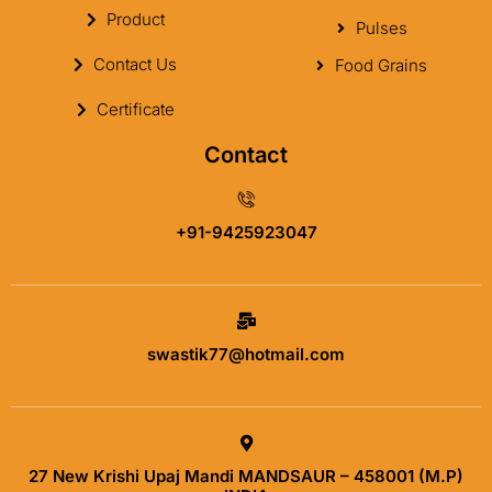
Product
Pulses
Contact Us
Food Grains
Certificate
Contact
+91-9425923047
swastik77@hotmail.com
27 New Krishi Upaj Mandi MANDSAUR – 458001 (M.P)