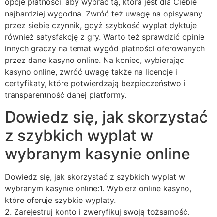
opcje płatności, aby wybrać tą, która jest dla Ciebie
najbardziej wygodna. Zwróć też uwagę na opisywany
przez siebie czynnik, gdyż szybkość wyplat dyktuje
również satysfakcję z gry. Warto też sprawdzić opinie
innych graczy na temat wygód płatności oferowanych
przez dane kasyno online. Na koniec, wybierając
kasyno online, zwróć uwagę także na licencje i
certyfikaty, które potwierdzają bezpieczeństwo i
transparentność danej platformy.
Dowiedz się, jak skorzystać
z szybkich wyplat w
wybranym kasynie online
Dowiedz się, jak skorzystać z szybkich wyplat w
wybranym kasynie online:1. Wybierz online kasyno,
które oferuje szybkie wyplaty.
2. Zarejestruj konto i zweryfikuj swoją tożsamość.