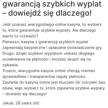
gwarancją szybkich wyplat
– dowiejdź się dlaczego!
Jeśli szukasz wiarygodnego online kasyna, to wybierz
to, które gwarantuje szybkie wyplaty. Ale dlaczego
warto to rozważić?
Pierwszo, kasyna z gwarancją szybkich wyplat
zapewniają bezpieczne i opłacalne doświadczenie gry.
Drugo, dzięki szybkim wyplatom unikasz długiego
oczekiwania na płatności i możesz skupić się na
zabawie.
Trzecio, wiarygodne kasyna online oferują równiez
sprawiedliwe i transparentne reguły płatności.
Zaufanie do kasyna online jest kluczem do rozrywki bez
obaw, więc wybierz to, które zapewnia szybkie wyplaty
– dowiedz się dlaczego!
Jakub, 28 years old: