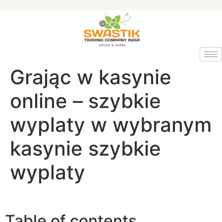
Grając w kasynie
online – szybkie
wyplaty w wybranym
kasynie szybkie
wyplaty
Table of contents