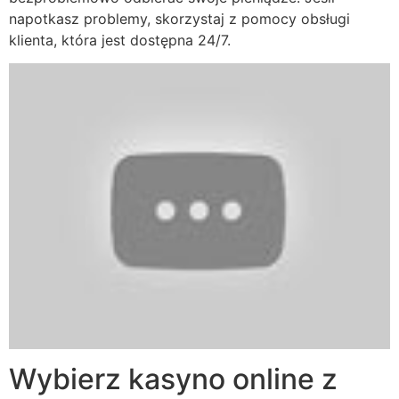
napotkasz problemy, skorzystaj z pomocy obsługi
klienta, która jest dostępna 24/7.
Wybierz kasyno online z