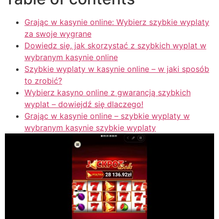
Grając w kasynie online: Wybierz szybkie wyplaty
za swoje wygrane
Dowiedz się, jak skorzystać z szybkich wyplat w
wybranym kasynie online
Szybkie wyplaty w kasynie online – w jaki sposób
to zrobić?
Wybierz kasyno online z gwarancją szybkich
wyplat – dowiejdź się dlaczego!
Grając w kasynie online – szybkie wyplaty w
wybranym kasynie szybkie wyplaty