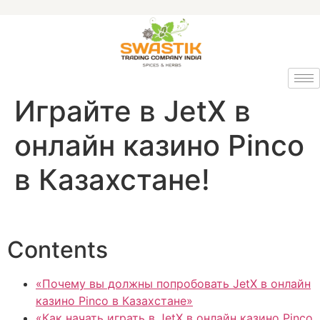
Играйте в JetX в
онлайн казино Pinco
в Казахстане!
Contents
«Почему вы должны попробовать JetX в онлайн
казино Pinco в Казахстане»
«Как начать играть в JetX в онлайн казино Pinco