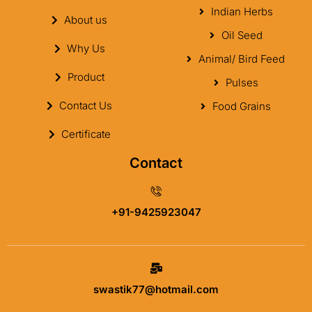
Indian Herbs
About us
Oil Seed
Why Us
Animal/ Bird Feed
Product
Pulses
Contact Us
Food Grains
Certificate
Contact
+91-9425923047
swastik77@hotmail.com