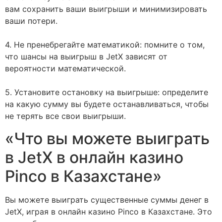
вам сохранить ваши выигрыши и минимизировать
ваши потери.
4. Не пренебрегайте математикой: помните о том,
что шансы на выигрыш в JetX зависят от
вероятности математической.
5. Установите остановку на выигрыше: определите
на какую сумму вы будете останавливаться, чтобы
не терять все свои выигрыши.
«Что вы можете выиграть
в JetX в онлайн казино
Pinco в Казахстане»
Вы можете выиграть существенные суммы денег в
JetX, играя в онлайн казино Pinco в Казахстане. Это