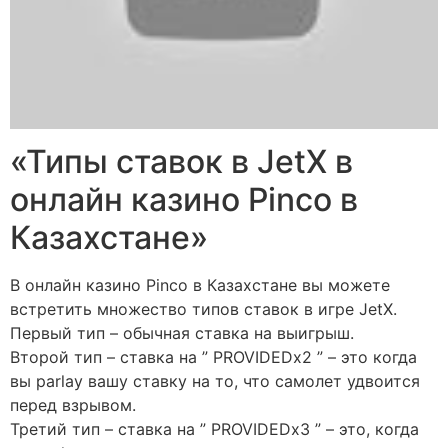
«Типы ставок в JetX в
онлайн казино Pinco в
Казахстане»
В онлайн казино Pinco в Казахстане вы можете
встретить множество типов ставок в игре JetX.
Первый тип – обычная ставка на выигрыш.
Второй тип – ставка на ” PROVIDEDx2 ” – это когда
вы parlay вашу ставку на то, что самолет удвоится
перед взрывом.
Третий тип – ставка на ” PROVIDEDx3 ” – это, когда