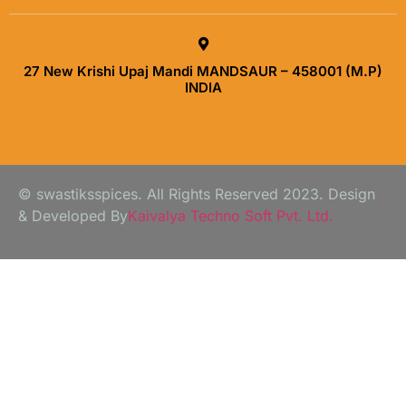
27 New Krishi Upaj Mandi MANDSAUR – 458001 (M.P)
INDIA
© swastiksspices. All Rights Reserved 2023. Design
& Developed By
Kaivalya Techno Soft Pvt. Ltd.