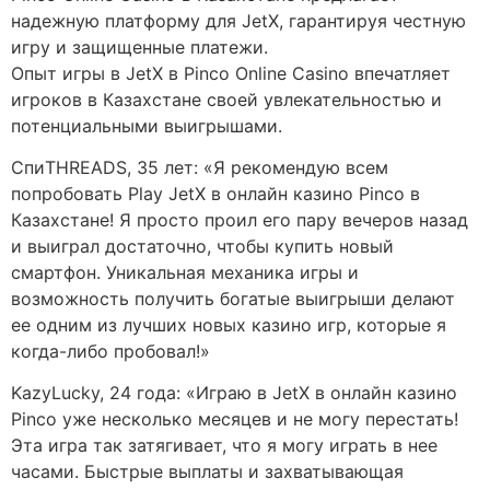
надежную платформу для JetX, гарантируя честную
игру и защищенные платежи.
Опыт игры в JetX в Pinco Online Casino впечатляет
игроков в Казахстане своей увлекательностью и
потенциальными выигрышами.
СпиTHREADS, 35 лет: «Я рекомендую всем
попробовать Play JetX в онлайн казино Pinco в
Казахстане! Я просто проил его пару вечеров назад
и выиграл достаточно, чтобы купить новый
смартфон. Уникальная механика игры и
возможность получить богатые выигрыши делают
ее одним из лучших новых казино игр, которые я
когда-либо пробовал!»
KazyLucky, 24 года: «Играю в JetX в онлайн казино
Pinco уже несколько месяцев и не могу перестать!
Эта игра так затягивает, что я могу играть в нее
часами. Быстрые выплаты и захватывающая