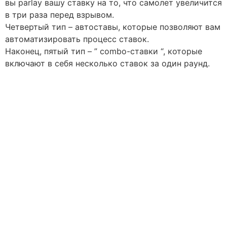
вы parlay вашу ставку на то, что самолет увеличится
в три раза перед взрывом.
Четвертый тип – автоставы, которые позволяют вам
автоматизировать процесс ставок.
Наконец, пятый тип – ” combo-ставки “, которые
включают в себя несколько ставок за один раунд.