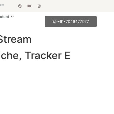
com
oduct
+91-7049477977
 Stream
iche, Tracker E