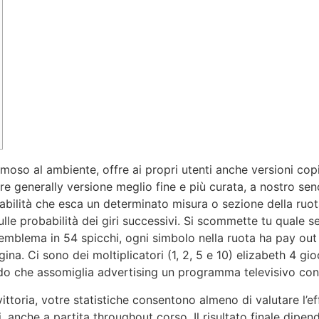
famoso al ambiente, offre ai propri utenti anche versioni co
generally versione meglio fine e più curata, a nostro senc
bilità che esca un determinato misura o sezione della ruot
ulle probabilità dei giri successivi. Si scommette tu quale se
emblema in 54 spicchi, ogni simbolo nella ruota ha pay out e
ina. Ci sono dei moltiplicatori (1, 2, 5 e 10) elizabeth 4 g
o che assomiglia advertising un programma televisivo con
ttoria, votre statistiche consentono almeno di valutare l’ef
i, anche a partita throughout corso. Il risultato finale dip