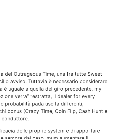
pia del Outrageous Time, una fra tutte Sweet
illo avviso. Tuttavia è necessario considerare
a è uguale a quella del giro precedente, my
zione verra” “estratta, il dealer for every
 probabilità pada uscita differenti,
iochi bonus (Crazy Time, Coin Flip, Cash Hunt e
 conduttore.
ficacia delle proprie system e di apportare
ende sempre dal caso, mum aumentare il