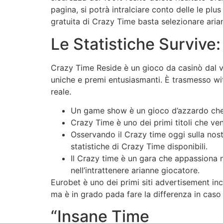
pagina, si potrà intralciare conto delle le plu
gratuita di Crazy Time basta selezionare aria
Le Statistiche Survive
Crazy Time Reside è un gioco da casinò dal v
uniche e premi entusiasmanti. È trasmesso wit
reale.
Un game show è un gioco d’azzardo che 
Crazy Time è uno dei primi titoli che ve
Osservando il Crazy time oggi sulla nostr
statistiche di Crazy Time disponibili.
Il Crazy time è un gara che appassiona no
nell’intrattenere arianne giocatore.
Eurobet è uno dei primi siti advertisement incl
ma è in grado pada fare la differenza in caso 
“Insane Time