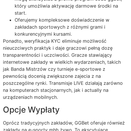
który umożliwia aktywację darmowe środki na
start.
Oferujemy kompleksowe doświadczenie w
zakładach sportowych z różnymi grami i
konkurencyjnymi kursami.
Ponadto, weryfikacja KYC eliminuje możliwość
nieuczciwych praktyk i daje graczowi pełną dozę
transparentności i uczciwości. Gracze stawiający
internetowe zakłady w wielkich wydarzeniach, takich
jak Banda Mistrzów czy turnieje e-sportowe z
pewnością docenią zwiększone zajecia z na
poszczególne rynki. Transmisje LIVE działają zarówno
na komputerach stacjonarnych, jak i actually na
urządzeniach mobilnych.
Opcje Wypłaty
Oprócz tradycyjnych zakładów, GGBet oferuje również
zakłady na e-sporty mhh żywo. To ekscytujące