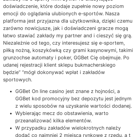
doświadczenie, które dodaje zupełnie nowy poziom
emocji do oglądania ulubionych e-sportów. Nasza
platforma jest przyjazna dla użytkownika, dzięki czemu
zarówno nowicjusze, jak i doświadczeni gracze mogą
łatwo stawiać zakłady my partner and i cieszyć się grą.
Niezależnie od tego, czy interesujesz się e-sportem,
piłką nożną, koszykówką czy grami kasynowymi, takimi
grunzochse automaty i poker, GGBet Cię obejmuje. Po
udanej rejestracji klient sklepu bukmacherskiego
będzie” “mógł dokonywać wpłat i zakładów
sportowych.
GGBet On line casino jest znane z hojności, a
GGBet kod promocyjny bez depozytu jest jednym
z wielu sposobów na uzyskanie wartości dodanej.
Wybierając mecz do obstawienia, warto
przeanalizować kilka elementów.
W przypadku zakładów wielokrotnych należy
dodać co najmniej 2 miejsca rynkowe z rzędu, a t