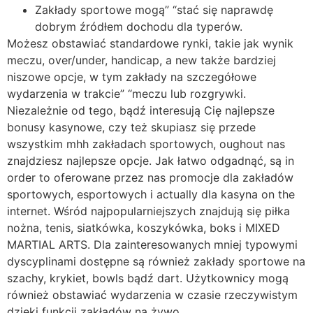
Zakłady sportowe mogą” “stać się naprawdę
dobrym źródłem dochodu dla typerów.
Możesz obstawiać standardowe rynki, takie jak wynik
meczu, over/under, handicap, a new także bardziej
niszowe opcje, w tym zakłady na szczegółowe
wydarzenia w trakcie” “meczu lub rozgrywki.
Niezależnie od tego, bądź interesują Cię najlepsze
bonusy kasynowe, czy też skupiasz się przede
wszystkim mhh zakładach sportowych, oughout nas
znajdziesz najlepsze opcje. Jak łatwo odgadnąć, są in
order to oferowane przez nas promocje dla zakładów
sportowych, esportowych i actually dla kasyna on the
internet. Wśród najpopularniejszych znajdują się piłka
nożna, tenis, siatkówka, koszykówka, boks i MIXED
MARTIAL ARTS. Dla zainteresowanych mniej typowymi
dyscyplinami dostępne są również zakłady sportowe na
szachy, krykiet, bowls bądź dart. Użytkownicy mogą
również obstawiać wydarzenia w czasie rzeczywistym
dzięki funkcji zakładów na żywo.