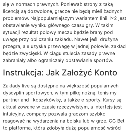
się w normach prawnych. Ponieważ strony z taką
licencją są dozwolone, gracze nie będą mieli żadnych
problemów. Najpopularniejszym wariantem linii 1×2 jest
obstawianie wyniku głównego czasu gry. W takim
sytuacji rezultat połowy meczu będzie brany pod
uwagę przy obliczaniu zakładu. Nawet jeśli drużyna
przegra, ale uzyska przewagę w jednej połowie, zakład
będzie zwycięski. W ciągu stulecia zasady prawne
zabraniały albo ograniczały obstawianie sportów.
Instrukcja: Jak Założyć Konto
Zakłady live są dostępne na większość popularnych
dyscyplin sportowych, w tym piłkę nożną, tenis my
partner and i koszykówkę, a także e-sporty. Kursy są
aktualizowane w czasie rzeczywistym, a interfejs jest
intuicyjny, company pozwala graczom szybko
reagować na wydarzenia na boisku lub w grze. GG Bet
to platforma, która zdobyła dużą popularność wśród