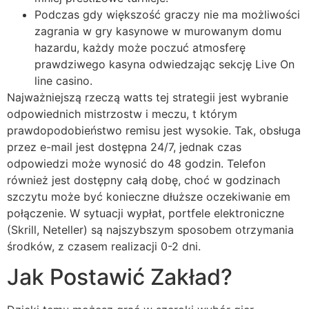
Podczas gdy większość graczy nie ma możliwości
zagrania w gry kasynowe w murowanym domu
hazardu, każdy może poczuć atmosferę
prawdziwego kasyna odwiedzając sekcję Live On
line casino.
Najważniejszą rzeczą watts tej strategii jest wybranie
odpowiednich mistrzostw i meczu, t którym
prawdopodobieństwo remisu jest wysokie. Tak, obsługa
przez e-mail jest dostępna 24/7, jednak czas
odpowiedzi może wynosić do 48 godzin. Telefon
również jest dostępny całą dobę, choć w godzinach
szczytu może być konieczne dłuższe oczekiwanie em
połączenie. W sytuacji wypłat, portfele elektroniczne
(Skrill, Neteller) są najszybszym sposobem otrzymania
środków, z czasem realizacji 0-2 dni.
Jak Postawić Zakład?