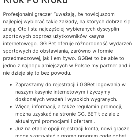
Profesjonalni gracze” “uważają, że nowicjuszom
najlepiej wybierać takie zakłady, na których dobrze się
znają. Oto lista najczęściej wybieranych dyscyplin
sportowych poprzez użytkowników kasyna
internetowego. GG Bet oferuje różnorodność wydarzeń
sportowych do obstawiania, zarówno w formie
przedmeczowej, jak i em żywo. GGBet to be able to
jedno z najpopularniejszych w Polsce my partner and i
nie dzieje się to bez powodu.
Zapraszamy do rejestracji i GGBet logowania w
naszym kasynie internetowym i życzymy
doskonałych wrażeń i wysokich wygranych.
Więcej informacji, a także regulamin promocji,
można uzyskać na stronie GG. BET t dziale z
aktualnymi promocjami i ofertami.
Już na etapie opcji rejestracji konta, nowi gracze
mogą skorzystać z promo program code ggbet,