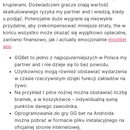
krupierami. Doświadczeni gracze znają wartość
skalkulowanego ryzyka my partner and i wiedzą, kiedy
u podjąć. Potencjalne duże wygrane są niezwykle
przydatne, aby zrekompensować mniejsze straty, the w
końcu wszystko może okazać się wyjątkowo opłacalne,
zarówno finansowo, jak i actually emocjonalnie
mostbet
app
.
GGBet to jedno z najpopularniejszych w Polsce my
partner and i nie dzieje się to bez powodu.
Użytkownicy mogą również obstawiać wydarzenia
w czasie rzeczywistym dzięki funkcji zakładów na
żywo.
Na przykład t piłce nożnej można obstawiać liczbę
bramek, a w koszykówce – indywidualną sumę
punktów danego zawodnika.
Oprogramowanie do gry GG bet na Androida
można pobrać w formacie pliku instalacyjnego na
oficjalnej stronie internetowej.