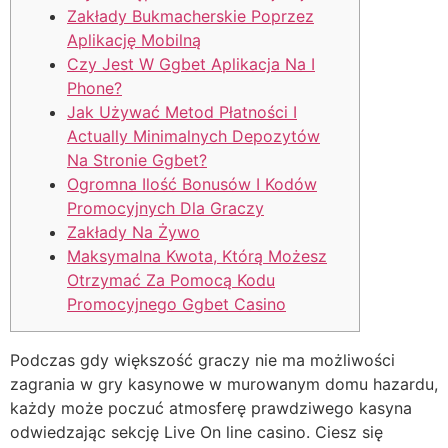
Zakłady Bukmacherskie Poprzez
Aplikację Mobilną
Czy Jest W Ggbet Aplikacja Na I
Phone?
Jak Używać Metod Płatności I
Actually Minimalnych Depozytów
Na Stronie Ggbet?
Ogromna Ilość Bonusów I Kodów
Promocyjnych Dla Graczy
Zakłady Na Żywo
Maksymalna Kwota, Którą Możesz
Otrzymać Za Pomocą Kodu
Promocyjnego Ggbet Casino
Podczas gdy większość graczy nie ma możliwości
zagrania w gry kasynowe w murowanym domu hazardu,
każdy może poczuć atmosferę prawdziwego kasyna
odwiedzając sekcję Live On line casino. Ciesz się