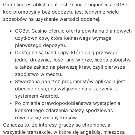
Gambling establishment jest znane z hojności, a GGBet
kod promocyjny bez depozytu jest jednym z wielu
sposobów na uzyskanie wartości dodanej.
GGBet Casino oferuje oferta powitalna dla nowych
użytkowników, która keineswegs wymaga
pierwszego depozytu.
Dostępne są handicapy, które dają przewagę
jednej drużynie, ilość rund w grze, liczba zabójstw,
a także zakład na pierwszą krew, czyli pierwsze
zabójstwo w meczu.
Stworzona poprzez programistów aplikacja jest
obecnie dostępna wyłącznie na urządzenia z
systemem Android.
Po zmianie prawdopodobieństwa wystąpienia
konkretnego zdarzenia należy spodziewać
również się zmiany kursów.
Oznacza to, że interesy graczy są chronione, a
wszystkie transakcje, w które się angażują, mieszczą