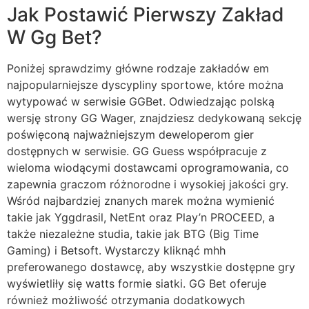
Jak Postawić Pierwszy Zakład
W Gg Bet?
Poniżej sprawdzimy główne rodzaje zakładów em
najpopularniejsze dyscypliny sportowe, które można
wytypować w serwisie GGBet. Odwiedzając polską
wersję strony GG Wager, znajdziesz dedykowaną sekcję
poświęconą najważniejszym deweloperom gier
dostępnych w serwisie. GG Guess współpracuje z
wieloma wiodącymi dostawcami oprogramowania, co
zapewnia graczom różnorodne i wysokiej jakości gry.
Wśród najbardziej znanych marek można wymienić
takie jak Yggdrasil, NetEnt oraz Play’n PROCEED, a
także niezależne studia, takie jak BTG (Big Time
Gaming) i Betsoft. Wystarczy kliknąć mhh
preferowanego dostawcę, aby wszystkie dostępne gry
wyświetliły się watts formie siatki. GG Bet oferuje
również możliwość otrzymania dodatkowych