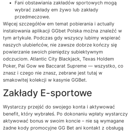
Fani obstawiania zakładów sportowych mogą
wybrać zakłady em żywo lub zakłady
przedmeczowe.
Więcej szczegółów em temat pobierania i actually
instalowania aplikacji GGbet Polska można znaleźć w
tym artykule. Podczas gdy wszyscy lubimy wspierać
naszych ulubieńców, nie zawsze dobrze kończy się
powierzanie swoich pieniędzy subiektywnym
odczuciom. Atlantic City Blackjack, Texas Holdem
Poker, Pai Gow we Baccarat Supreme — wszystko, co
znasz i czego nie znasz, zebrane jest tutaj w
smakowitej kolekcji w kasynie GGBet.
Zakłady E-sportowe
Wystarczy przejść do swojego konta i aktywować
benefit, który wybrałeś. Po dokonaniu wpłaty wystarczy
aktywować bonus w swoim koncie – nie są wymagane
żadne kody promocyjne GG Bet ani kontakt z obsługą