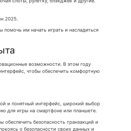
чая слоты, рулетку, блэкджек и другие.
н 2025.
ы помочь им начать играть и насладиться
ыта
новационные возможности. В этом году
 интерфейс, чтобы обеспечить комфортную
ой и понятный интерфейс, широкий выбор
ию для игры на смартфоне или планшете.
бы обеспечить безопасность транзакций и
покоясь о безопасности своих данных и