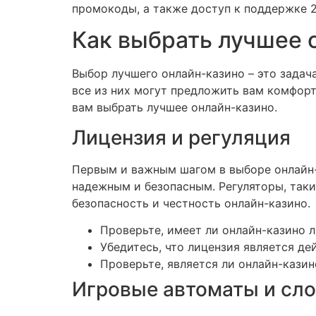
промокоды, а также доступ к поддержке 2
Как выбрать лучшее 
Выбор лучшего онлайн-казино – это задача
все из них могут предложить вам комфорт
вам выбрать лучшее онлайн-казино.
Лицензия и регуляция
Первым и важным шагом в выборе онлайн-к
надежным и безопасным. Регуляторы, такие
безопасность и честность онлайн-казино.
Проверьте, имеет ли онлайн-казино 
Убедитесь, что лицензия является де
Проверьте, является ли онлайн-кази
Игровые автоматы и сл