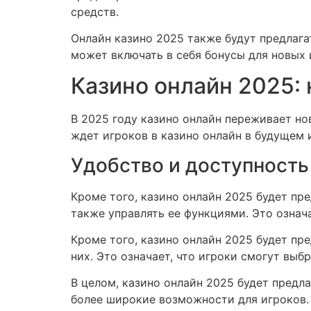
средств.
Онлайн казино 2025 также будут предлага
может включать в себя бонусы для новых 
Казино онлайн 2025: 
В 2025 году казино онлайн переживает но
ждет игроков в казино онлайн в будущем 
Удобство и доступность
Кроме того, казино онлайн 2025 будет пре
также управлять ее функциями. Это означа
Кроме того, казино онлайн 2025 будет пр
них. Это означает, что игроки смогут выб
В целом, казино онлайн 2025 будет предл
более широкие возможности для игроков. 