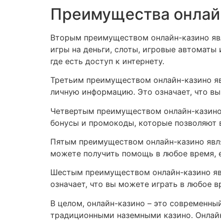
Преимущества онлай
Вторым преимуществом онлайн-казино явля
игры на деньги, слоты, игровые автоматы 
где есть доступ к интернету.
Третьим преимуществом онлайн-казино яв
личную информацию. Это означает, что вы
Четвертым преимуществом онлайн-казино 
бонусы и промокоды, которые позволяют 
Пятым преимуществом онлайн-казино являе
можете получить помощь в любое время, е
Шестым преимуществом онлайн-казино являе
означает, что вы можете играть в любое вр
В целом, онлайн-казино – это современны
традиционными наземными казино. Онлайн