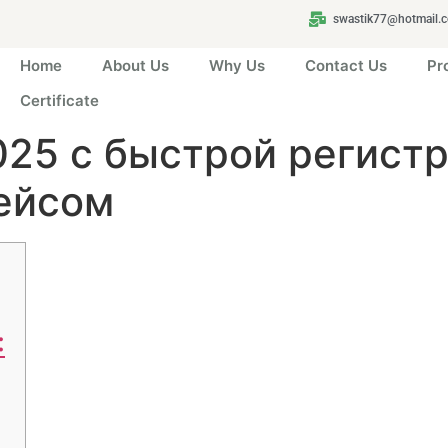
swastik77@hotmail.
Home
About Us
Why Us
Contact Us
Pr
Certificate
025 с быстрой регист
ейсом
: