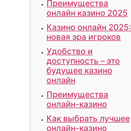
Преимущества
онлайн казино 2025
Казино онлайн 2025:
новая эра игроков
Удобство и
доступность – это
будущее казино
онлайн
Преимущества
онлайн-казино
Как выбрать лучшее
онлайн-казино