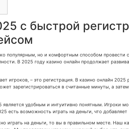
025 с быстрой регист
ейсом
ько популярным, но и комфортным способом провести 
пности. В 2025 году казино онлайн продолжает развива
ет игроков, – это регистрация. В казино онлайн 2025 
ожет зарегистрироваться в считанные минуты, а затем
5 является удобным и интуитивно понятным. Игроки мо
2025 есть возможность играть на деньги, что добавляет
но играть на деньги, то вы в правильном месте. Наш к