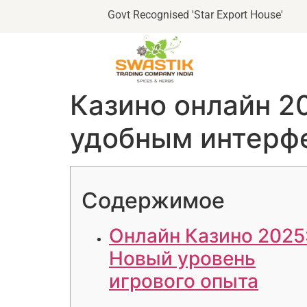
Govt Recognised 'Star Export House'
Казино онлайн 2
удобным интерф
Содержимое
Онлайн Казино 2025
Новый уровень
игрового опыта