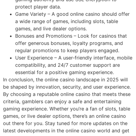
protect player data.
Game Variety – A good online casino should offer
a wide range of games, including slots, table
games, and live dealer options.
Bonuses and Promotions – Look for casinos that
offer generous bonuses, loyalty programs, and
regular promotions to keep players engaged.
User Experience – A user-friendly interface, mobile
compatibility, and 24/7 customer support are
essential for a positive gaming experience.
In conclusion, the online casino landscape in 2025 will
be shaped by innovation, security, and user experience.
By choosing a reputable online casino that meets these
criteria, gamblers can enjoy a safe and entertaining
gaming experience. Whether you’re a fan of slots, table
games, or live dealer options, there’s an online casino
out there for you. Stay tuned for more updates on the
latest developments in the online casino world and get