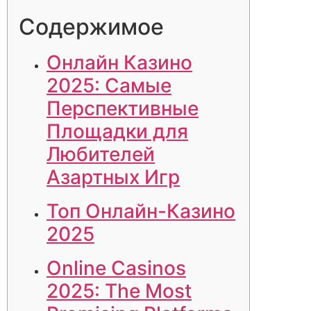
Содержимое
Онлайн Казино
2025: Самые
Перспективные
Площадки для
Любителей
Азартных Игр
Топ Онлайн-Казино
2025
Online Casinos
2025: The Most