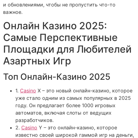
и обновлениями, чтобы не пропустить что-то
важное.
Онлайн Казино 2025:
Самые Перспективные
Площадки для Любителей
Азартных Игр
Топ Онлайн-Казино 2025
1.
Casino
X – это новый онлайн-казино, которое
уже стало одним из самых популярных в 2025
году. Он предлагает более 1000 игровых
автоматов, включая слоты от ведущих
разработчиков.
2.
Casino
Y – это онлайн-казино, которое
известно своей широкой гаммой игр на деньги,