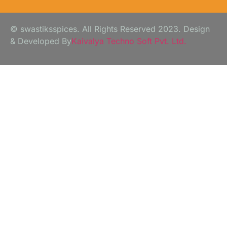
© swastiksspices. All Rights Reserved 2023. Design
& Developed By
Kaivalya Techno Soft Pvt. Ltd.