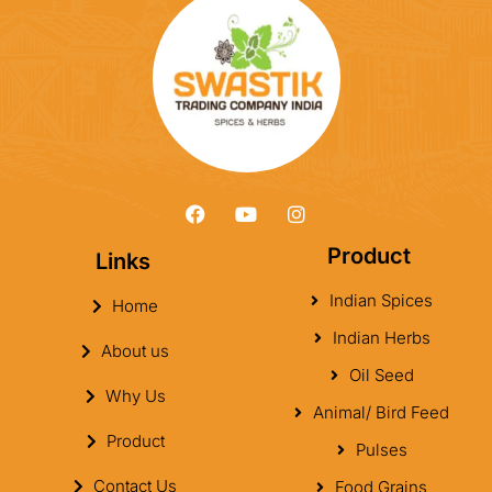
Product
Links
Indian Spices
Home
Indian Herbs
About us
Oil Seed
Why Us
Animal/ Bird Feed
Product
Pulses
Contact Us
Food Grains