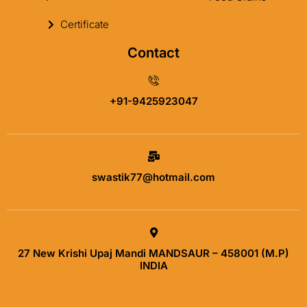
Certificate
Contact
+91-9425923047
swastik77@hotmail.com
27 New Krishi Upaj Mandi MANDSAUR – 458001 (M.P)
INDIA