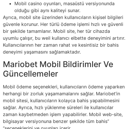
Mobil casino oyunları, masaüstü versiyonunda
olduğu gibi aynı kaliteyi sunar.
Ayrıca, mobil site üzerinden kullanıcıların kişisel bilgileri
güvenle korunur. Her türlü ödeme işlemi hızlı ve güvenli
bir şekilde tamamlanır. Mobil site, her tür cihazda
uyumlu çalışır, bu weil kullanıcı elbette deneyimini artırır.
Kullanıcılarının her zaman rahat ve kesintisiz bir bahis
deneyimi yaşamasını sağlamaktadır.
Mariobet Mobil Bildirimler Ve
Güncellemeler
Mobil ödeme seçenekleri, kullanıcıların ödeme yaparken
herhangi bir zorluk yaşamamalarını sağlar. Mariobet’in
mobil sitesi, kullanıcıların kolayca bahis yapabilmesini
sağlar. Ayrıca, hızlı yüklenme süreleri ile kullanıcılar
zaman kaybetmeden işlem yapabilirler. Mobil web-site,
bilgisayar versiyonuna benzer şekilde tüm bahis”
“seçeneklerini ve oyunları içerir.