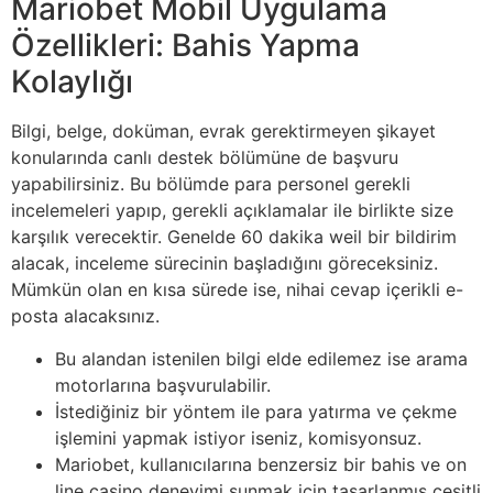
Mariobet Mobil Uygulama
Özellikleri: Bahis Yapma
Kolaylığı
Bilgi, belge, doküman, evrak gerektirmeyen şikayet
konularında canlı destek bölümüne de başvuru
yapabilirsiniz. Bu bölümde para personel gerekli
incelemeleri yapıp, gerekli açıklamalar ile birlikte size
karşılık verecektir. Genelde 60 dakika weil bir bildirim
alacak, inceleme sürecinin başladığını göreceksiniz.
Mümkün olan en kısa sürede ise, nihai cevap içerikli e-
posta alacaksınız.
Bu alandan istenilen bilgi elde edilemez ise arama
motorlarına başvurulabilir.
İstediğiniz bir yöntem ile para yatırma ve çekme
işlemini yapmak istiyor iseniz, komisyonsuz.
Mariobet, kullanıcılarına benzersiz bir bahis ve on
line casino deneyimi sunmak için tasarlanmış çeşitli