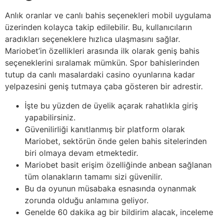
Anlık oranlar ve canlı bahis seçenekleri mobil uygulama
üzerinden kolayca takip edilebilir. Bu, kullanıcıların
aradıkları seçeneklere hızlıca ulaşmasını sağlar.
Mariobet’in özellikleri arasında ilk olarak geniş bahis
seçeneklerini sıralamak mümkün. Spor bahislerinden
tutup da canlı masalardaki casino oyunlarına kadar
yelpazesini geniş tutmaya çaba gösteren bir adrestir.
İşte bu yüzden de üyelik açarak rahatlıkla giriş
yapabilirsiniz.
Güvenilirliği kanıtlanmış bir platform olarak
Mariobet, sektörün önde gelen bahis sitelerinden
biri olmaya devam etmektedir.
Mariobet basit erişim özelliğinde anbean sağlanan
tüm olanakların tamamı sizi güvenilir.
Bu da oyunun müsabaka esnasında oynanmak
zorunda olduğu anlamına geliyor.
Genelde 60 dakika ag bir bildirim alacak, inceleme