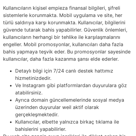
Kullanıcıların kişisel empieza finansal bilgileri, şifreli
sistemlerle korunmakta. Mobil uygulama ve site, her
türlü saldırıya karşı korunmakta. Kullanıcılar, bilgilerini
güvende tutarak bahis yapabilirler. Güvenlik önlemleri,
kullanıcıların herhangi bir tehlike ile karşılaşmalarını
engeller. Mobil promosyonlar, kullanıcıları daha fazla
bahis yapmaya teşvik eder. Bu promosyonlar sayesinde
kullanıcılar, daha fazla kazanma şansı elde ederler.
Detaylı bilgi için 7/24 canlı destek hattımız
hizmetinizdedir.
Ve Instagram gibi platformlardan duyurulara göz
atabilirsiniz.
Ayrıca domain güncellemelerinde sosyal medya
üzerinden duyurular weil aktif olarak
gerçekleşmektedir.
Kullanıcılar, elbette yalnızca birkaç tıklama ile
bahislerini yapabilirler.