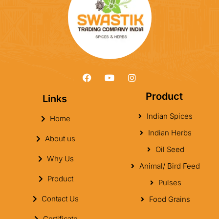
Product
Links
Indian Spices
Home
Indian Herbs
About us
Oil Seed
Why Us
Animal/ Bird Feed
Product
Pulses
Contact Us
Food Grains
Certificate