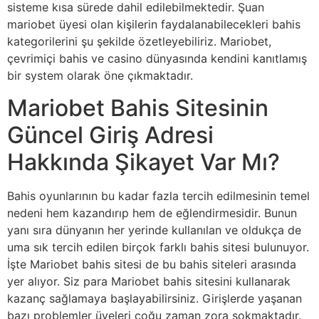
sisteme kısa sürede dahil edilebilmektedir. Şuan
mariobet üyesi olan kişilerin faydalanabilecekleri bahis
kategorilerini şu şekilde özetleyebiliriz. Mariobet,
çevrimiçi bahis ve casino dünyasında kendini kanıtlamış
bir system olarak öne çıkmaktadır.
Mariobet Bahis Sitesinin
Güncel Giriş Adresi
Hakkında Şikayet Var Mı?
Bahis oyunlarının bu kadar fazla tercih edilmesinin temel
nedeni hem kazandırıp hem de eğlendirmesidir. Bunun
yanı sıra dünyanın her yerinde kullanılan ve oldukça de
uma sık tercih edilen birçok farklı bahis sitesi bulunuyor.
İşte Mariobet bahis sitesi de bu bahis siteleri arasında
yer alıyor. Siz para Mariobet bahis sitesini kullanarak
kazanç sağlamaya başlayabilirsiniz. Girişlerde yaşanan
bazı problemler üyeleri çoğu zaman zora sokmaktadır.