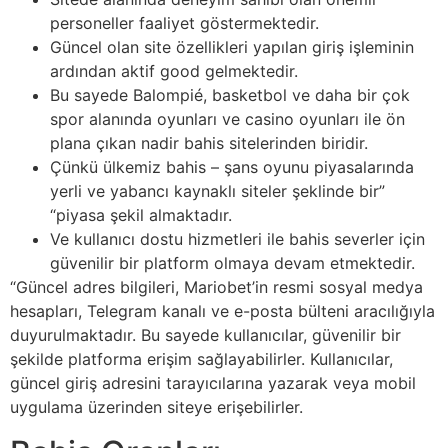
personeller faaliyet göstermektedir.
Güncel olan site özellikleri yapılan giriş işleminin
ardından aktif good gelmektedir.
Bu sayede Balompié, basketbol ve daha bir çok
spor alanında oyunları ve casino oyunları ile ön
plana çıkan nadir bahis sitelerinden biridir.
Çünkü ülkemiz bahis – şans oyunu piyasalarında
yerli ve yabancı kaynaklı siteler şeklinde bir”
“piyasa şekil almaktadır.
Ve kullanıcı dostu hizmetleri ile bahis severler için
güvenilir bir platform olmaya devam etmektedir.
“Güncel adres bilgileri, Mariobet’in resmi sosyal medya
hesapları, Telegram kanalı ve e-posta bülteni aracılığıyla
duyurulmaktadır. Bu sayede kullanıcılar, güvenilir bir
şekilde platforma erişim sağlayabilirler. Kullanıcılar,
güncel giriş adresini tarayıcılarına yazarak veya mobil
uygulama üzerinden siteye erişebilirler.