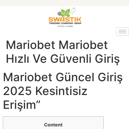
Mariobet Mariobet
Hızlı Ve Güvenli Giriş
Mariobet Güncel Giriş
2025 Kesintisiz
Erişim”
Content