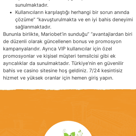
sunulmaktadır.
Kullanıcıların karşılaştığı herhangi bir sorun anında
çözüme” “kavuşturulmakta ve en iyi bahis deneyimi
sağlanmaktadır.
Bununla birlikte, Mariobet’in sunduğu” “avantajlardan biri
de düzenli olarak güncellenen bonus ve promosyon
kampanyalarıdır. Ayrıca VIP kullanıcılar için özel
promosyonlar ve kişisel müşteri temsilcisi gibi ek
ayrıcalıklar da sunulmaktadır. Türkiye’nin en güvenilir
bahis ve casino sitesine hoş geldiniz. 7/24 kesintisiz
hizmet ve yüksek oranlar için hemen giriş yapın.