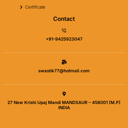
Certificate
Contact
+91-9425923047
swastik77@hotmail.com
27 New Krishi Upaj Mandi MANDSAUR – 458001 (M.P)
INDIA