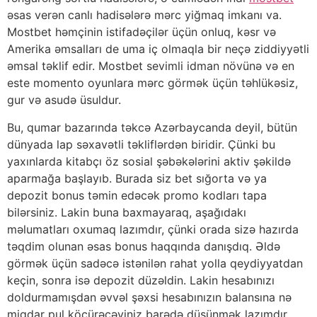
əsas verən canlı hadisələrə mərc yiğmaq imkanı va.
Mostbet həmçinin istifadəçilər üçün onluq, kəsr və
Amerika əmsalları de uma iç olmaqla bir neçə ziddiyyətli
əmsal təklif edir. Mostbet sevimli idman növünə və en
este momento oyunlara mərc görmək üçün təhlükəsiz,
gur və asudə üsuldur.
Bu, qumar bazarında təkcə Azərbaycanda deyil, bütün
dünyada lap səxavətli təkliflərdən biridir. Çünki bu
yaxınlarda kitabçı öz sosial şəbəkələrini aktiv şəkildə
aparmağa başlayıb. Burada siz bet sığorta və ya
depozit bonus təmin edəcək promo kodları tapa
bilərsiniz. Lakin buna baxmayaraq, aşağıdakı
məlumatları oxumaq lazımdır, çünki orada sizə hazırda
təqdim olunan əsas bonus haqqında danışdıq. Əldə
görmək üçün sadəcə istənilən rahat yolla qeydiyyatdan
keçin, sonra isə depozit düzəldin. Lakin hesabınızı
doldurmamışdan əvvəl şəxsi hesabınızın balansına nə
miqdar pul köçürəcəyiniz barədə düşünmək lazımdır.