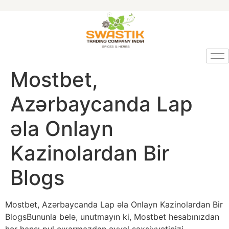
Mostbet,
Azərbaycanda Lap
əla Onlayn
Kazinolardan Bir
Blogs
Mostbet, Azərbaycanda Lap əla Onlayn Kazinolardan Bir
Blogs
Bununla belə, unutmayın ki, Mostbet hesabınızdan