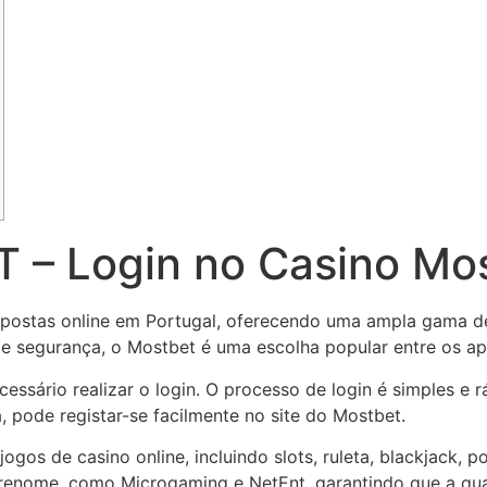
 – Login no Casino Mos
apostas online em Portugal, oferecendo uma ampla gama d
 e segurança, o Mostbet é uma escolha popular entre os a
essário realizar o login. O processo de login é simples e r
, pode registar-se facilmente no site do Mostbet.
gos de casino online, incluindo slots, ruleta, blackjack, p
enome, como Microgaming e NetEnt, garantindo que a qual