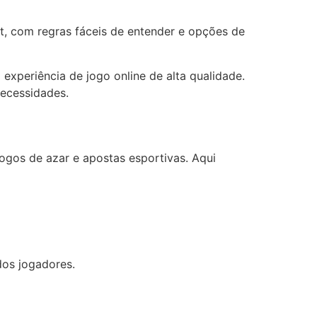
, com regras fáceis de entender e opções de
periência de jogo online de alta qualidade.
necessidades.
ogos de azar e apostas esportivas. Aqui
dos jogadores.