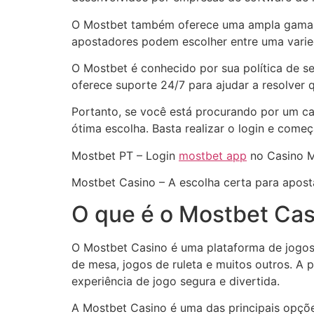
O Mostbet também oferece uma ampla gama de 
apostadores podem escolher entre uma varieda
O Mostbet é conhecido por sua política de s
oferece suporte 24/7 para ajudar a resolver 
Portanto, se você está procurando por um c
ótima escolha. Basta realizar o login e come
Mostbet PT – Login
mostbet app
no Casino M
Mostbet Casino – A escolha certa para apos
O que é o Mostbet Cas
O Mostbet Casino é uma plataforma de jogos 
de mesa, jogos de ruleta e muitos outros. A
experiência de jogo segura e divertida.
A Mostbet Casino é uma das principais opçõe