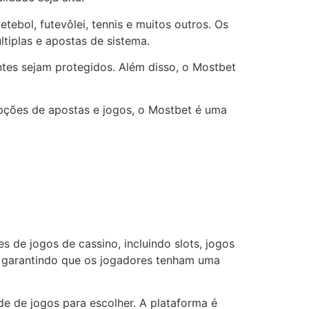
bol, futevôlei, tennis e muitos outros. Os
tiplas e apostas de sistema.
ntes sejam protegidos. Além disso, o Mostbet
pções de apostas e jogos, o Mostbet é uma
de jogos de cassino, incluindo slots, jogos
e, garantindo que os jogadores tenham uma
e de jogos para escolher. A plataforma é