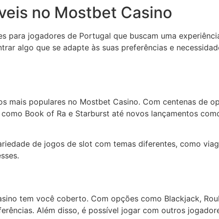
íveis no Mostbet Casino
es para jogadores de Portugal que buscam uma experiência
trar algo que se adapte às suas preferências e necessidade
os mais populares no Mostbet Casino. Com centenas de opç
s como Book of Ra e Starburst até novos lançamentos como
iedade de jogos de slot com temas diferentes, como viagen
esses.
sino tem você coberto. Com opções como Blackjack, Roulet
ferências. Além disso, é possível jogar com outros jogador