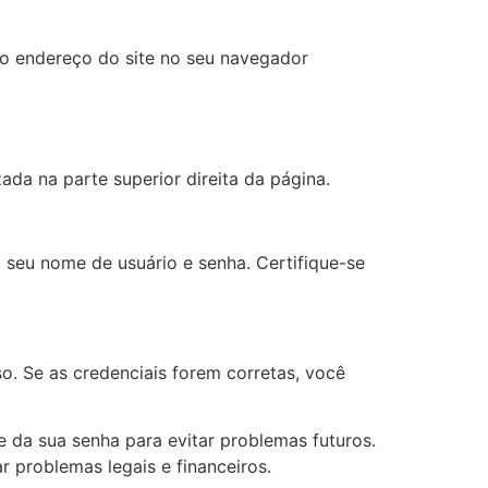
 o endereço do site no seu navegador
da na parte superior direita da página.
o seu nome de usuário e senha. Certifique-se
so. Se as credenciais forem corretas, você
 da sua senha para evitar problemas futuros.
 problemas legais e financeiros.