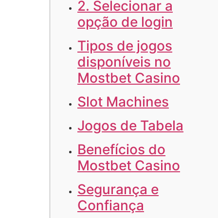
2. Selecionar a
opção de login
Tipos de jogos
disponíveis no
Mostbet Casino
Slot Machines
Jogos de Tabela
Benefícios do
Mostbet Casino
Segurança e
Confiança