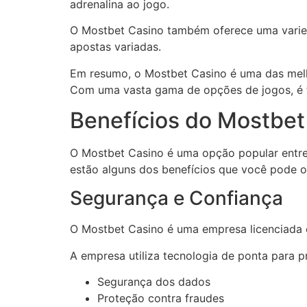
adrenalina ao jogo.
O Mostbet Casino também oferece uma varied
apostas variadas.
Em resumo, o Mostbet Casino é uma das melh
Com uma vasta gama de opções de jogos, é fá
Benefícios do Mostbet
O Mostbet Casino é uma opção popular entre 
estão alguns dos benefícios que você pode o
Segurança e Confiança
O Mostbet Casino é uma empresa licenciada e
A empresa utiliza tecnologia de ponta para p
Segurança dos dados
Proteção contra fraudes