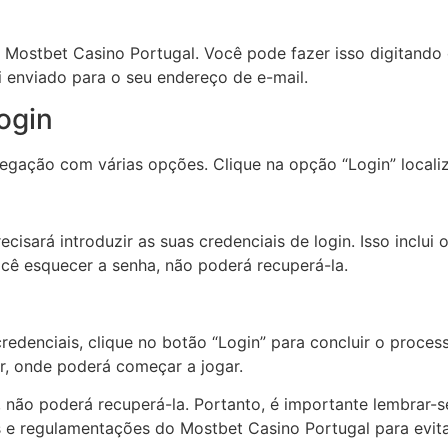
o Mostbet Casino Portugal. Você pode fazer isso digitando
oi enviado para o seu endereço de e-mail.
ogin
gação com várias opções. Clique na opção “Login” localiza
isará introduzir as suas credenciais de login. Isso inclui 
ocê esquecer a senha, não poderá recuperá-la.
redenciais, clique no botão “Login” para concluir o proces
r, onde poderá começar a jogar.
não poderá recuperá-la. Portanto, é importante lembrar-se
s e regulamentações do Mostbet Casino Portugal para evitar