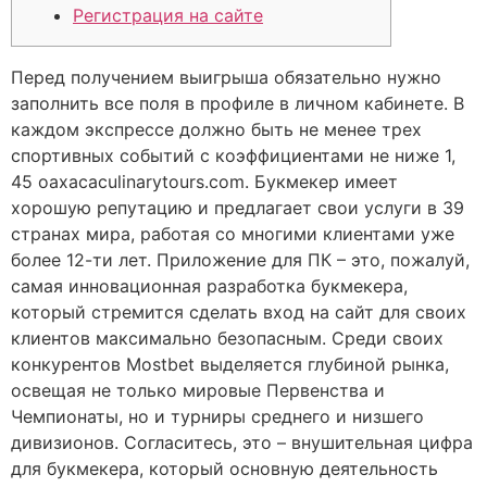
Регистрация на сайте
Перед получением выигрыша обязательно нужно
заполнить все поля в профиле в личном кабинете. В
каждом экспрессе должно быть не менее трех
спортивных событий с коэффициентами не ниже 1,
45 oaxacaculinarytours.com. Букмекер имеет
хорошую репутацию и предлагает свои услуги в 39
странах мира, работая со многими клиентами уже
более 12-ти лет. Приложение для ПК – это, пожалуй,
самая инновационная разработка букмекера,
который стремится сделать вход на сайт для своих
клиентов максимально безопасным. Среди своих
конкурентов Mostbet выделяется глубиной рынка,
освещая не только мировые Первенства и
Чемпионаты, но и турниры среднего и низшего
дивизионов. Согласитесь, это – внушительная цифра
для букмекера, который основную деятельность