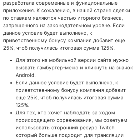
разработала современные и функциональные
приложения. К сожалению, в нашей стране сделки
по ставкам являются частью игорного бизнеса,
запрещенного на законодательном уровне. Если
данное условие будет выполнено, к
приветственному бонусу компания добавит еще
25%, чтоб получилась итоговая сумма 125%.
Для этого на мобильной версии сайта нужно
вызвать гамбургер-меню и кликнуть на значок
Android.
Если данное условие будет выполнено, к
приветственному бонусу компания добавит
еще 25%, чтоб получилась итоговая сумма
125%.
Для тех, кто хочет наблюдать за ходом
происходящего соревнования, мы советуем
использовать сторонний ресурс Twitch,
который больше подходит для трансляции