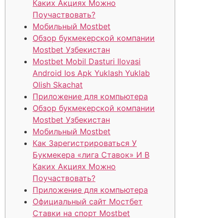
Каких Акциях Можно
Поучаствовать?
Мобильный Mostbet
Обзор букмекерской компании
Mostbet Узбекистан
Mostbet Mobil Dasturi Ilovasi
Android Ios Apk Yuklash Yuklab
Olish Skachat
Приложение для компьютера
Обзор букмекерской компании
Mostbet Узбекистан
Мобильный Mostbet
Как Зарегистрироваться У
Букмекера «лига Ставок» И В
Каких Акциях Можно
Поучаствовать?
Приложение для компьютера
Официальный сайт Мостбет
Ставки на спорт Mostbet