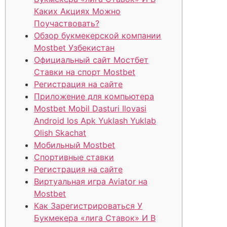
Каких Акциях Можно
Поучаствовать?
Обзор букмекерской компании
Mostbet Узбекистан
Официальный сайт Мостбет
Ставки на спорт Mostbet
Регистрация на сайте
Приложение для компьютера
Mostbet Mobil Dasturi Ilovasi
Android Ios Apk Yuklash Yuklab
Olish Skachat
Мобильный Mostbet
Спортивные ставки
Регистрация на сайте
Виртуальная игра Aviator на
Mostbet
Как Зарегистрироваться У
Букмекера «лига Ставок» И В