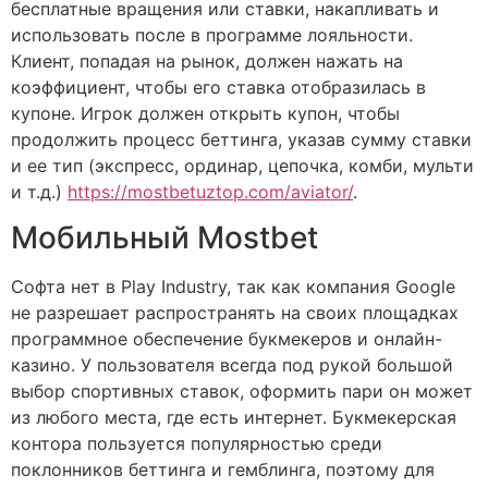
бесплатные вращения или ставки, накапливать и
использовать после в программе лояльности.
Клиент, попадая на рынок, должен нажать на
коэффициент, чтобы его ставка отобразилась в
купоне. Игрок должен открыть купон, чтобы
продолжить процесс беттинга, указав сумму ставки
и ее тип (экспресс, ординар, цепочка, комби, мульти
и т.д.)
https://mostbetuztop.com/aviator/
.
Мобильный Mostbet
Софта нет в Play Industry, так как компания Google
не разрешает распространять на своих площадках
программное обеспечение букмекеров и онлайн-
казино. У пользователя всегда под рукой большой
выбор спортивных ставок, оформить пари он может
из любого места, где есть интернет. Букмекерская
контора пользуется популярностью среди
поклонников беттинга и гемблинга, поэтому для