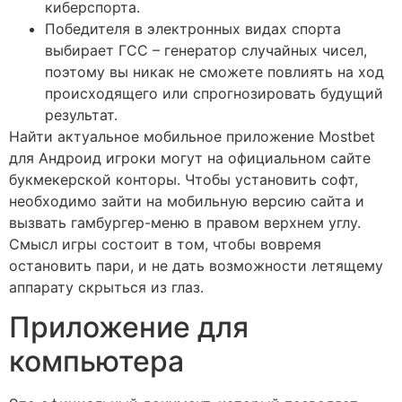
киберспорта.
Победителя в электронных видах спорта
выбирает ГСС – генератор случайных чисел,
поэтому вы никак не сможете повлиять на ход
происходящего или спрогнозировать будущий
результат.
Найти актуальное мобильное приложение Mostbet
для Андроид игроки могут на официальном сайте
букмекерской конторы. Чтобы установить софт,
необходимо зайти на мобильную версию сайта и
вызвать гамбургер-меню в правом верхнем углу.
Смысл игры состоит в том, чтобы вовремя
остановить пари, и не дать возможности летящему
аппарату скрыться из глаз.
Приложение для
компьютера