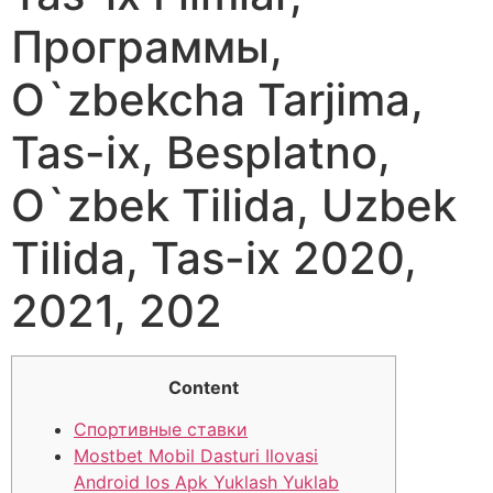
Программы,
O`zbekcha Tarjima,
Tas-ix, Besplatno,
O`zbek Tilida, Uzbek
Tilida, Tas-ix 2020,
2021, 202
Content
Спортивные ставки
Mostbet Mobil Dasturi Ilovasi
Android Ios Apk Yuklash Yuklab