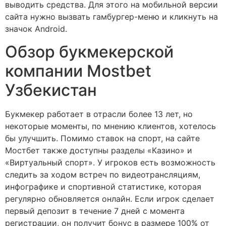
выводить средства. Для этого на мобильной версии
сайта нужно вызвать гамбургер-меню и кликнуть на
значок Android.
Обзор букмекерской
компании Mostbet
Узбекистан
Букмекер работает в отрасли более 13 лет, но
некоторые моменты, по мнению клиентов, хотелось
бы улучшить. Помимо ставок на спорт, на сайте
Мостбет также доступны разделы «Казино» и
«Виртуальный спорт». У игроков есть возможность
следить за ходом встреч по видеотрансляциям,
инфографике и спортивной статистике, которая
регулярно обновляется онлайн. Если игрок сделает
первый депозит в течение 7 дней с момента
регистрации, он получит бонус в размере 100% от