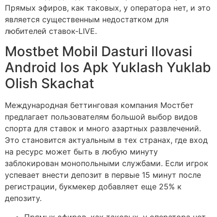
Прямых эфиров, как таковых, у оператора нет, и это
является существенным недостатком для
любителей ставок-LIVE.
Mostbet Mobil Dasturi Ilovasi
Android Ios Apk Yuklash Yuklab
Olish Skachat
Международная беттинговая компания Мостбет
предлагает пользователям большой выбор видов
спорта для ставок и много азартных развлечений.
Это становится актуальным в тех странах, где вход
на ресурс может быть в любую минуту
заблокирован монопольными службами. Если игрок
успевает внести депозит в первые 15 минут после
регистрации, букмекер добавляет еще 25% к
депозиту.
Прямых эфиров, как таковых, у оператора нет,