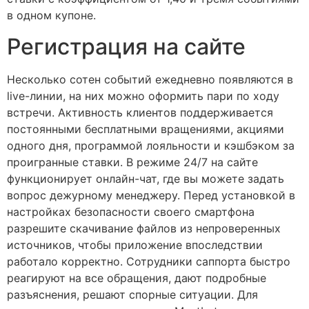
в одном купоне.
Регистрация на сайте
Несколько сотен событий ежедневно появляются в
live-линии, на них можно оформить пари по ходу
встречи. Активность клиентов поддерживается
постоянными бесплатными вращениями, акциями
одного дня, программой лояльности и кэшбэком за
проигранные ставки. В режиме 24/7 на сайте
функционирует онлайн-чат, где вы можете задать
вопрос дежурному менеджеру. Перед установкой в
настройках безопасности своего смартфона
разрешите скачивание файлов из непроверенных
источников, чтобы приложение впоследствии
работало корректно. Сотрудники саппорта быстро
реагируют на все обращения, дают подробные
разъяснения, решают спорные ситуации. Для