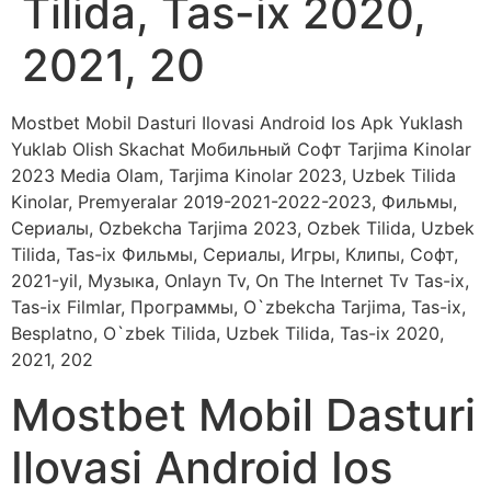
Tilida, Tas-ix 2020,
2021, 20
Mostbet Mobil Dasturi Ilovasi Android Ios Apk Yuklash
Yuklab Olish Skachat Мобильный Софт Tarjima Kinolar
2023 Media Olam, Tarjima Kinolar 2023, Uzbek Tilida
Kinolar, Premyeralar 2019-2021-2022-2023, Фильмы,
Сериалы, Ozbekcha Tarjima 2023, Ozbek Tilida, Uzbek
Tilida, Tas-ix Фильмы, Сериалы, Игры, Клипы, Софт,
2021-yil, Музыка, Onlayn Tv, On The Internet Tv Tas-ix,
Tas-ix Filmlar, Программы, O`zbekcha Tarjima, Tas-ix,
Besplatno, O`zbek Tilida, Uzbek Tilida, Tas-ix 2020,
2021, 202
Mostbet Mobil Dasturi
Ilovasi Android Ios