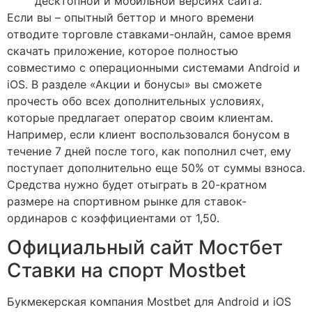
десктопной и мобильной версиях сайта.
Если вы – опытный беттор и много времени
отводите торговле ставками-онлайн, самое время
скачать приложение, которое полностью
совместимо с операционными системами Android и
iOS. В разделе «Акции и бонусы» вы сможете
прочесть обо всех дополнительных условиях,
которые предлагает оператор своим клиентам.
Например, если клиент воспользовался бонусом в
течение 7 дней после того, как пополнил счет, ему
поступает дополнительно еще 50% от суммы взноса.
Средства нужно будет отыграть в 20-кратном
размере на спортивном рынке для ставок-
ординаров с коэффициентами от 1,50.
Официальный сайт Мостбет
Ставки на спорт Mostbet
Букмекерская компания Mostbet для Android и iOS