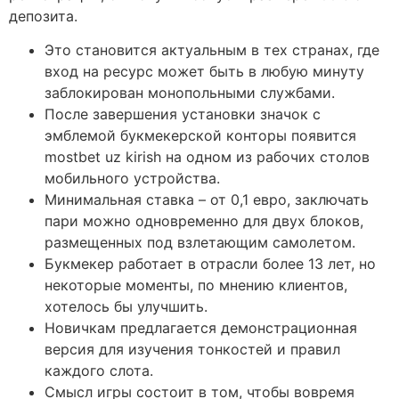
депозита.
Это становится актуальным в тех странах, где
вход на ресурс может быть в любую минуту
заблокирован монопольными службами.
После завершения установки значок с
эмблемой букмекерской конторы появится
mostbet uz kirish на одном из рабочих столов
мобильного устройства.
Минимальная ставка – от 0,1 евро, заключать
пари можно одновременно для двух блоков,
размещенных под взлетающим самолетом.
Букмекер работает в отрасли более 13 лет, но
некоторые моменты, по мнению клиентов,
хотелось бы улучшить.
Новичкам предлагается демонстрационная
версия для изучения тонкостей и правил
каждого слота.
Смысл игры состоит в том, чтобы вовремя