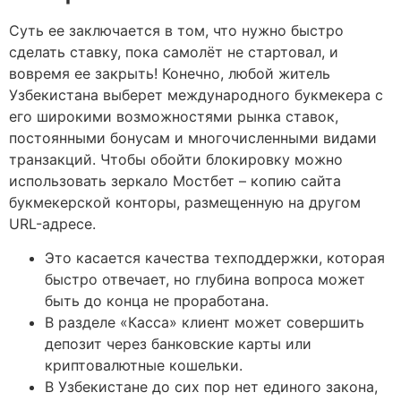
Суть ее заключается в том, что нужно быстро
сделать ставку, пока самолёт не стартовал, и
вовремя ее закрыть! Конечно, любой житель
Узбекистана выберет международного букмекера с
его широкими возможностями рынка ставок,
постоянными бонусам и многочисленными видами
транзакций. Чтобы обойти блокировку можно
использовать зеркало Мостбет – копию сайта
букмекерской конторы, размещенную на другом
URL-адресе.
Это касается качества техподдержки, которая
быстро отвечает, но глубина вопроса может
быть до конца не проработана.
В разделе «Касса» клиент может совершить
депозит через банковские карты или
криптовалютные кошельки.
В Узбекистане до сих пор нет единого закона,