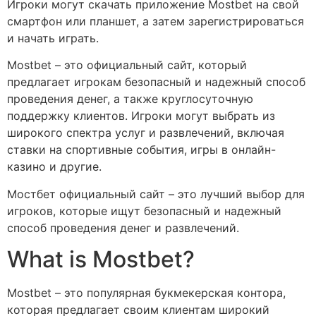
Игроки могут скачать приложение Mostbet на свой
смартфон или планшет, а затем зарегистрироваться
и начать играть.
Mostbet – это официальный сайт, который
предлагает игрокам безопасный и надежный способ
проведения денег, а также круглосуточную
поддержку клиентов. Игроки могут выбрать из
широкого спектра услуг и развлечений, включая
ставки на спортивные события, игры в онлайн-
казино и другие.
Мостбет официальный сайт – это лучший выбор для
игроков, которые ищут безопасный и надежный
способ проведения денег и развлечений.
What is Mostbet?
Mostbet – это популярная букмекерская контора,
которая предлагает своим клиентам широкий