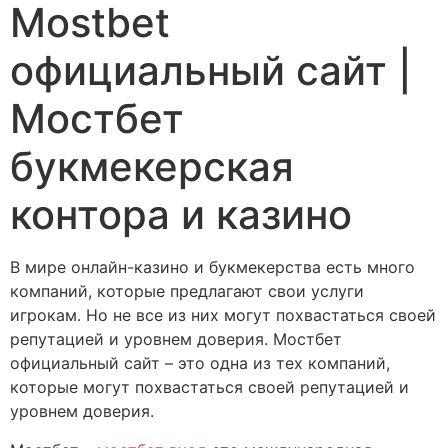
Mostbet
официальный сайт |
Мостбет
букмекерская
контора и казино
В мире онлайн-казино и букмекерства есть много
компаний, которые предлагают свои услуги
игрокам. Но не все из них могут похвастаться своей
репутацией и уровнем доверия. Мостбет
официальный сайт – это одна из тех компаний,
которые могут похвастаться своей репутацией и
уровнем доверия.