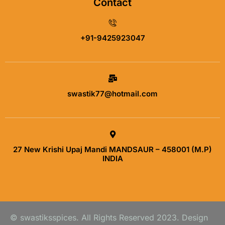
Contact
+91-9425923047
swastik77@hotmail.com
27 New Krishi Upaj Mandi MANDSAUR – 458001 (M.P)
INDIA
© swastiksspices. All Rights Reserved 2023. Design