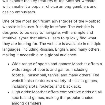
will explore the key features of the Mostbet website,
which make it a popular choice among gamblers and
casino enthusiasts.
One of the most significant advantages of the Mostbet
website is its user-friendly interface. The website is
designed to be easy to navigate, with a simple and
intuitive layout that allows users to quickly find what
they are looking for. The website is available in multiple
languages, including Russian, English, and many others,
making it accessible to a global audience.
Wide range of sports and games: Mostbet offers a
wide range of sports and games, including
football, basketball, tennis, and many others. The
website also features a variety of casino games,
including slots, roulette, and blackjack.
High odds: Mostbet offers competitive odds on all
sports and games, making it a popular choice
among gamblers.