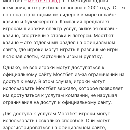
Мостбет –
мостбет вход
это международная
компания, которая была основана в 2001 году. С тех
пор она стала одним из лидеров в мире онлайн-
казино и букмекерства. Компания предлагает
игрокам широкий спектр услуг, включая онлайн-
казино, спортивные ставки и лотереи. Мостбет
казино – это отдельный раздел на официальном
сайте, где игроки могут играть в различные игры,
включая слоты, карточные игры и рулетку.
Однако, не все игроки могут доступаться к
официальному сайту Мостбет из-за ограничений на
доступ к нему. В этом случае, игроки могут
использовать Мостбет зеркало, которое позволяет
им доступаться к услугам компании, не нарушая
ограничения на доступ к официальному сайту.
Для доступа к услугам Мостбет игроки могут
использовать несколько способов. Они могут
зарегистрироваться на официальном сайте,