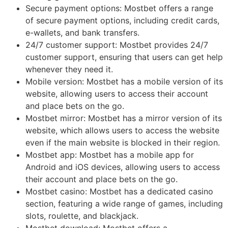
Secure payment options: Mostbet offers a range
of secure payment options, including credit cards,
e-wallets, and bank transfers.
24/7 customer support: Mostbet provides 24/7
customer support, ensuring that users can get help
whenever they need it.
Mobile version: Mostbet has a mobile version of its
website, allowing users to access their account
and place bets on the go.
Mostbet mirror: Mostbet has a mirror version of its
website, which allows users to access the website
even if the main website is blocked in their region.
Mostbet app: Mostbet has a mobile app for
Android and iOS devices, allowing users to access
their account and place bets on the go.
Mostbet casino: Mostbet has a dedicated casino
section, featuring a wide range of games, including
slots, roulette, and blackjack.
Mostbet download: Mostbet offers a