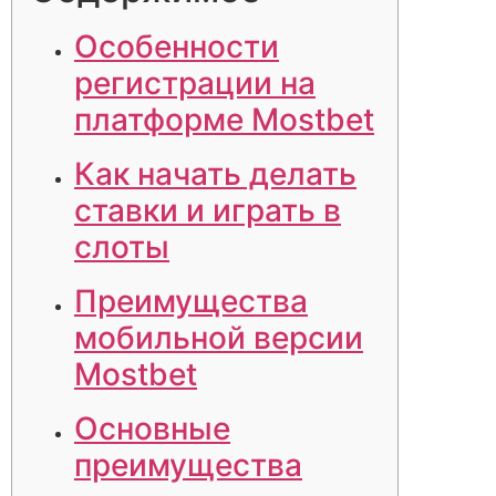
Особенности
регистрации на
платформе Mostbet
Как начать делать
ставки и играть в
слоты
Преимущества
мобильной версии
Mostbet
Основные
преимущества