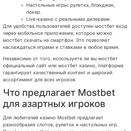
Настольные игры: рулетка, блэкджек,
покер.
Live-казино с реальными дилерами.
Для удобства пользователей доступен мостбет вход
через мобильное приложение, которое можно
мостбет скачать на смартфон. Это позволяет
наслаждаться играми и ставками в любое время.
Независимо от того, используете ли вы мостбет
официальный сайт или мостбет казино, платформа
гарантирует качественный контент и широкий
ассортимент для всех игроков.
Что предлагает Mostbet
для азартных игроков
Для любителей казино Mostbet предлагает
разнообразие слотов, рулеток и настольных игр.