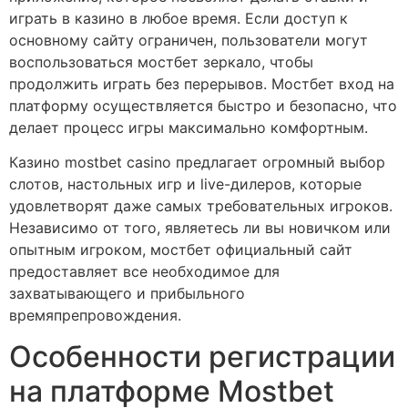
играть в казино в любое время. Если доступ к
основному сайту ограничен, пользователи могут
воспользоваться мостбет зеркало, чтобы
продолжить играть без перерывов. Мостбет вход на
платформу осуществляется быстро и безопасно, что
делает процесс игры максимально комфортным.
Казино mostbet casino предлагает огромный выбор
слотов, настольных игр и live-дилеров, которые
удовлетворят даже самых требовательных игроков.
Независимо от того, являетесь ли вы новичком или
опытным игроком, мостбет официальный сайт
предоставляет все необходимое для
захватывающего и прибыльного
времяпрепровождения.
Особенности регистрации
на платформе Mostbet