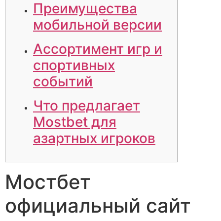
Преимущества
мобильной версии
Ассортимент игр и
спортивных
событий
Что предлагает
Mostbet для
азартных игроков
Мостбет
официальный сайт