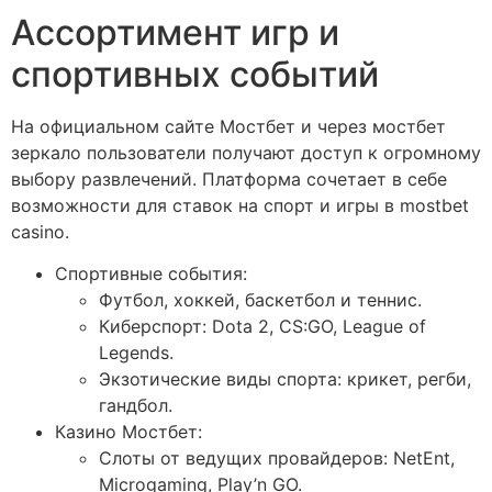
Ассортимент игр и
спортивных событий
На официальном сайте Мостбет и через мостбет
зеркало пользователи получают доступ к огромному
выбору развлечений. Платформа сочетает в себе
возможности для ставок на спорт и игры в mostbet
casino.
Спортивные события:
Футбол, хоккей, баскетбол и теннис.
Киберспорт: Dota 2, CS:GO, League of
Legends.
Экзотические виды спорта: крикет, регби,
гандбол.
Казино Мостбет:
Слоты от ведущих провайдеров: NetEnt,
Microgaming, Play’n GO.