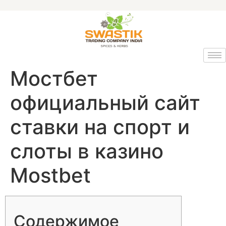
Мостбет
официальный сайт
ставки на спорт и
слоты в казино
Mostbet
Содержимое