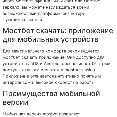
через мостбет официальный сайт или мостбет
зеркало, вы можете наслаждаться всеми
возможностями платформы без потери
функциональности.
Мостбет скачать: приложение
для мобильных устройств
Для максимального комфорта рекомендуется
мостбет скачать приложение. Оно доступно для
устройств на iOS и Android, обеспечивает быстрый
доступ к ставкам и слотам в mostbet casino.
Приложение отличается интуитивно понятным
интерфейсом и высокой скоростью работы.
Преимущества мобильной
версии
Мобильная версия mosbet позволяет: