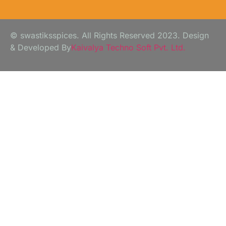
© swastiksspices. All Rights Reserved 2023. Design
& Developed By
Kaivalya Techno Soft Pvt. Ltd.