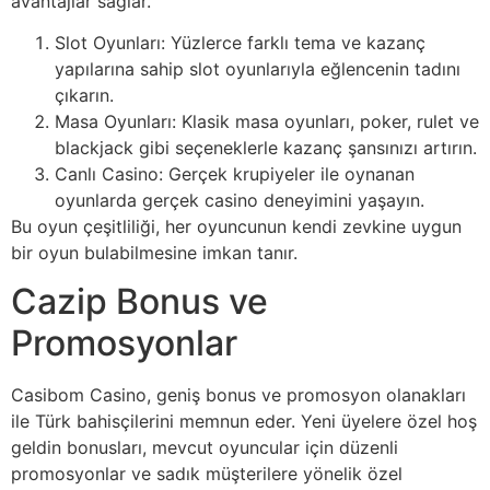
avantajlar sağlar.
Slot Oyunları: Yüzlerce farklı tema ve kazanç
yapılarına sahip slot oyunlarıyla eğlencenin tadını
çıkarın.
Masa Oyunları: Klasik masa oyunları, poker, rulet ve
blackjack gibi seçeneklerle kazanç şansınızı artırın.
Canlı Casino: Gerçek krupiyeler ile oynanan
oyunlarda gerçek casino deneyimini yaşayın.
Bu oyun çeşitliliği, her oyuncunun kendi zevkine uygun
bir oyun bulabilmesine imkan tanır.
Cazip Bonus ve
Promosyonlar
Casibom Casino, geniş bonus ve promosyon olanakları
ile Türk bahisçilerini memnun eder. Yeni üyelere özel hoş
geldin bonusları, mevcut oyuncular için düzenli
promosyonlar ve sadık müşterilere yönelik özel