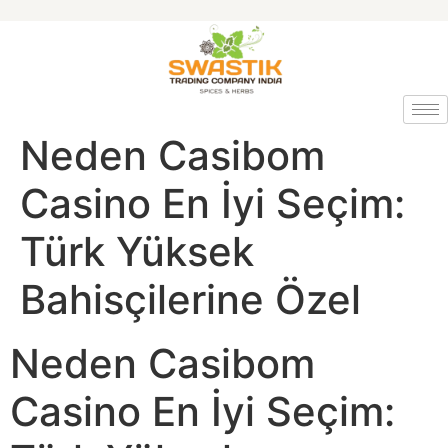
Neden Casibom
Casino En İyi Seçim:
Türk Yüksek
Bahisçilerine Özel
Neden Casibom
Casino En İyi Seçim: