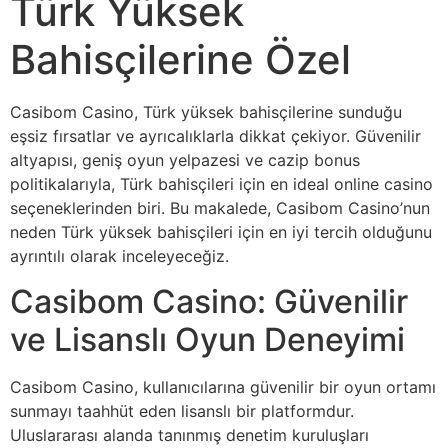
Türk Yüksek
Bahisçilerine Özel
Casibom Casino, Türk yüksek bahisçilerine sunduğu
eşsiz fırsatlar ve ayrıcalıklarla dikkat çekiyor. Güvenilir
altyapısı, geniş oyun yelpazesi ve cazip bonus
politikalarıyla, Türk bahisçileri için en ideal online casino
seçeneklerinden biri. Bu makalede, Casibom Casino’nun
neden Türk yüksek bahisçileri için en iyi tercih olduğunu
ayrıntılı olarak inceleyeceğiz.
Casibom Casino: Güvenilir
ve Lisanslı Oyun Deneyimi
Casibom Casino, kullanıcılarına güvenilir bir oyun ortamı
sunmayı taahhüt eden lisanslı bir platformdur.
Uluslararası alanda tanınmış denetim kuruluşları