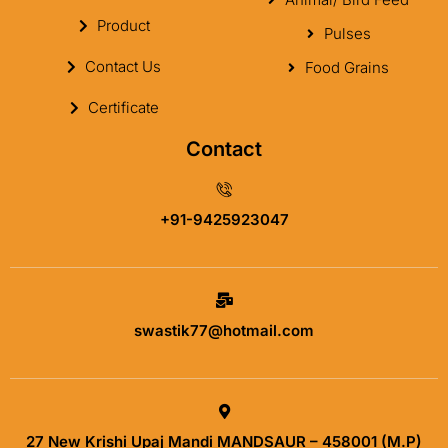
Product
Pulses
Contact Us
Food Grains
Certificate
Contact
+91-9425923047
swastik77@hotmail.com
27 New Krishi Upaj Mandi MANDSAUR – 458001 (M.P)