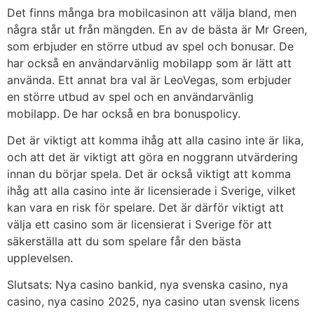
Det finns många bra mobilcasinon att välja bland, men
några står ut från mängden. En av de bästa är Mr Green,
som erbjuder en större utbud av spel och bonusar. De
har också en användarvänlig mobilapp som är lätt att
använda. Ett annat bra val är LeoVegas, som erbjuder
en större utbud av spel och en användarvänlig
mobilapp. De har också en bra bonuspolicy.
Det är viktigt att komma ihåg att alla casino inte är lika,
och att det är viktigt att göra en noggrann utvärdering
innan du börjar spela. Det är också viktigt att komma
ihåg att alla casino inte är licensierade i Sverige, vilket
kan vara en risk för spelare. Det är därför viktigt att
välja ett casino som är licensierat i Sverige för att
säkerställa att du som spelare får den bästa
upplevelsen.
Slutsats: Nya casino bankid, nya svenska casino, nya
casino, nya casino 2025, nya casino utan svensk licens