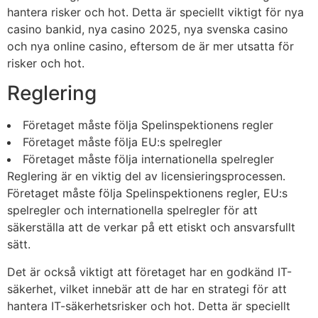
hantera risker och hot. Detta är speciellt viktigt för nya
casino bankid, nya casino 2025, nya svenska casino
och nya online casino, eftersom de är mer utsatta för
risker och hot.
Reglering
Företaget måste följa Spelinspektionens regler
Företaget måste följa EU:s spelregler
Företaget måste följa internationella spelregler
Reglering är en viktig del av licensieringsprocessen.
Företaget måste följa Spelinspektionens regler, EU:s
spelregler och internationella spelregler för att
säkerställa att de verkar på ett etiskt och ansvarsfullt
sätt.
Det är också viktigt att företaget har en godkänd IT-
säkerhet, vilket innebär att de har en strategi för att
hantera IT-säkerhetsrisker och hot. Detta är speciellt