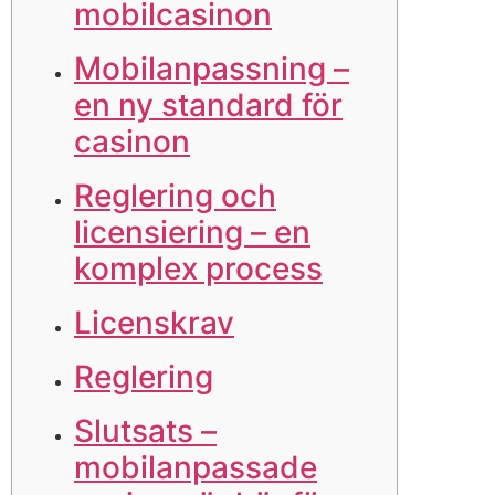
mobilcasinon
Mobilanpassning –
en ny standard för
casinon
Reglering och
licensiering – en
komplex process
Licenskrav
Reglering
Slutsats –
mobilanpassade