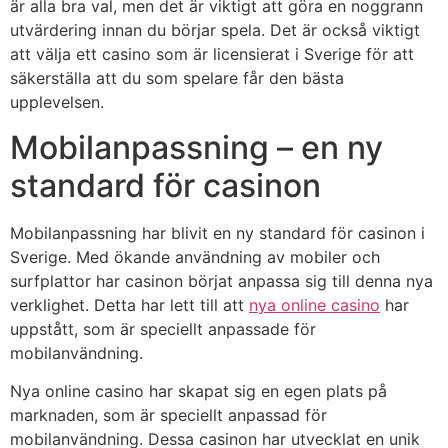
är alla bra val, men det är viktigt att göra en noggrann
utvärdering innan du börjar spela. Det är också viktigt
att välja ett casino som är licensierat i Sverige för att
säkerställa att du som spelare får den bästa
upplevelsen.
Mobilanpassning – en ny
standard för casinon
Mobilanpassning har blivit en ny standard för casinon i
Sverige. Med ökande användning av mobiler och
surfplattor har casinon börjat anpassa sig till denna nya
verklighet. Detta har lett till att
nya online casino
har
uppstått, som är speciellt anpassade för
mobilanvändning.
Nya online casino har skapat sig en egen plats på
marknaden, som är speciellt anpassad för
mobilanvändning. Dessa casinon har utvecklat en unik