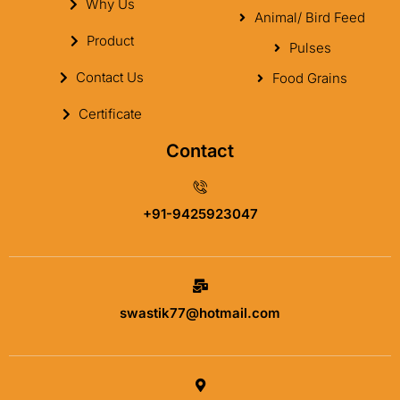
Why Us
Animal/ Bird Feed
Product
Pulses
Contact Us
Food Grains
Certificate
Contact
+91-9425923047
swastik77@hotmail.com