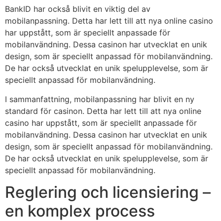
BankID har också blivit en viktig del av
mobilanpassning. Detta har lett till att nya online casino
har uppstått, som är speciellt anpassade för
mobilanvändning. Dessa casinon har utvecklat en unik
design, som är speciellt anpassad för mobilanvändning.
De har också utvecklat en unik spelupplevelse, som är
speciellt anpassad för mobilanvändning.
I sammanfattning, mobilanpassning har blivit en ny
standard för casinon. Detta har lett till att nya online
casino har uppstått, som är speciellt anpassade för
mobilanvändning. Dessa casinon har utvecklat en unik
design, som är speciellt anpassad för mobilanvändning.
De har också utvecklat en unik spelupplevelse, som är
speciellt anpassad för mobilanvändning.
Reglering och licensiering –
en komplex process