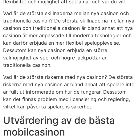
flexibilitet och möjlighet att spela när och var du vill.
Vad är de största skillnaderna mellan nya casinon och
traditionella casinon? De största skillnaderna mellan nya
casinon och traditionella casinon är bland annat att nya
casinon är mer anpassade till moderna teknologier och
kan därför erbjuda en mer flexibel spelupplevelse.
Dessutom kan nya casinon erbjuda en större
valmöjlighet av spel och högre jackpottar än
traditionella casinon.
Vad är de största riskerna med nya casinon? De största
riskerna med nya casinon är bland annat att spelare inte
är fullt ut informerade om hur de fungerar. Dessutom
kan det finnas problem med licensiering och reglering,
vilket kan påverka spelarens säkerhet.
Utvärdering av de bästa
mobilcasinon