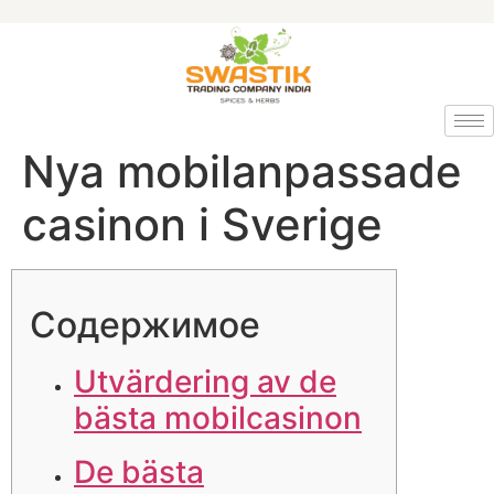
Nya mobilanpassade
casinon i Sverige
Содержимое
Utvärdering av de
bästa mobilcasinon
De bästa