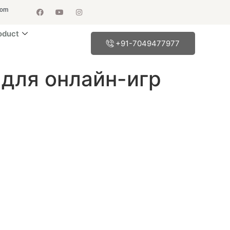
com
oduct
+91-7049477977
 для онлайн-игр