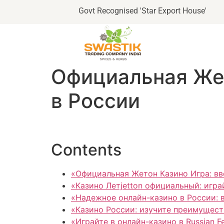
Govt Recognised 'Star Export House'
Официальная Жет
в России
Contents
«Официальная Жетон Казино Игра: вв
«Казино Летjetton официальный: игра
«Надежное онлайн-казино в России: 
«Казино России: изучите преимущес
«Играйте в онлайн-казино в Russian F