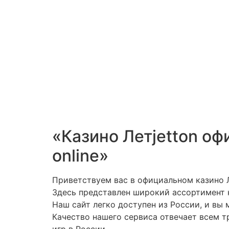
«Казино Летjetton оф
online»
Приветствуем вас в официальном казино 
Здесь представлен широкий ассортимент к
Наш сайт легко доступен из России, и вы
Качество нашего сервиса отвечает всем т
игр в России.