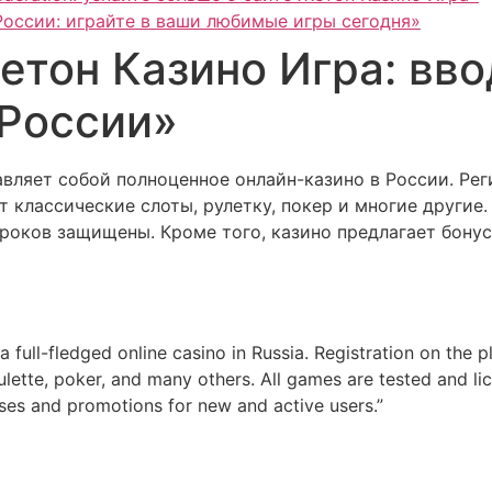
России: играйте в ваши любимые игры сегодня»
тон Казино Игра: вво
 России»
вляет собой полноценное онлайн-казино в России. Рег
 классические слоты, рулетку, покер и многие другие
роков защищены. Кроме того, казино предлагает бонус
a full-fledged online casino in Russia. Registration on the 
ulette, poker, and many others. All games are tested and li
uses and promotions for new and active users.”