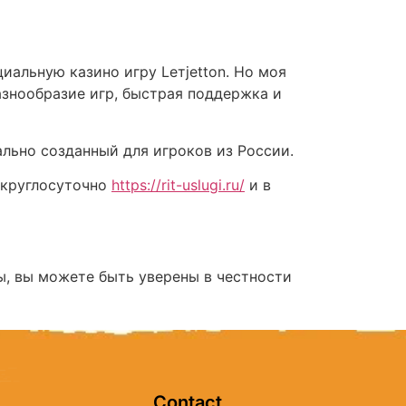
иальную казино игру Lетjetton. Но моя
азнообразие игр, быстрая поддержка и
ально созданный для игроков из России.
 круглосуточно
https://rit-uslugi.ru/
и в
ены, вы можете быть уверены в честности
Contact