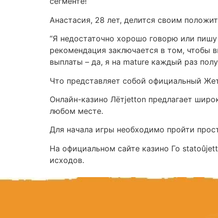
сегменте!”
Анастасия, 28 лет, делится своим положи
“Я недостаточно хорошо говорю или пишу 
рекомендация заключается в том, чтобы в
выплаты – да, я на mature каждый раз пол
Что представляет собой официальный Жето
Онлайн-казино Лётjetton предлагает широ
любом месте.
Для начала игры необходимо пройти прос
На официальном сайте казино Го statoûjet
исходов.