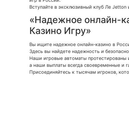
Вступайте в эксклюзивный клуб Ле Jetton 
«Надежное онлайн-ка
Казино Игру»
Вы ищите надежное онлайн-казино в Росси
Здесь вы найдете надежность и безопасно
Наши игровые автоматы протестированы 
а наши выплаты всегда своевременные и г
Присоединяйтесь к тысячам игроков, кото