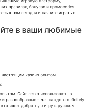
ащищенную игровую платформу,
их правилах, бонусах и промоcodes.
сь к нам сегодня и начните играть в
айте в ваши любимые
я настоящим казино опытом.
:
опытом. Сайт легко использовать, а
 разнообразные – для каждого definitely
, кто ищет добротную игру в русском