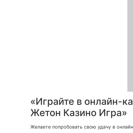
«Играйте в онлайн-ка
Жетон Казино Игра»
Желаете попробовать свою удачу в онлайн