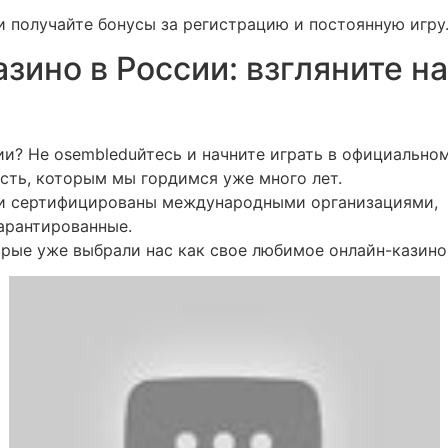
и получайте бонусы за регистрацию и постоянную игру
зино в России: взгляните 
и? Не оsembleduйтесь и начните играть в официальном
сть, которым мы гордимся уже много лет.
и сертифицированы международными организациями,
арантированные.
рые уже выбрали нас как свое любимое онлайн-казино