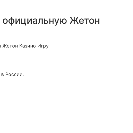
.
на официальную Жетон
 Жетон Казино Игру.
 в России.