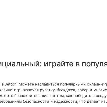
ициальный: играйте в попул
Ле Jetton! Можете насладиться популярными онлайн-иг
азино-игр, включая рулетку, блекджек, покер и многие
 можете беспокоиться лишь о том, как победить в след
ребованиям безопасности и надёжности, что делает н