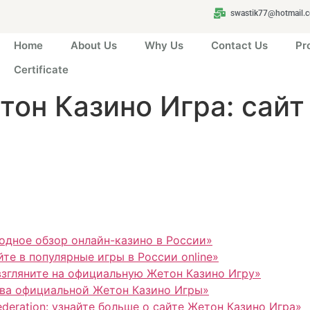
swastik77@hotmail.
Home
About Us
Why Us
Contact Us
Pr
Certificate
он Казино Игра: сайт
одное обзор онлайн-казино в России»
йте в популярные игры в России online»
взгляните на официальную Жетон Казино Игру»
тва официальной Жетон Казино Игры»
ederation: узнайте больше о сайте Жетон Казино Игра»