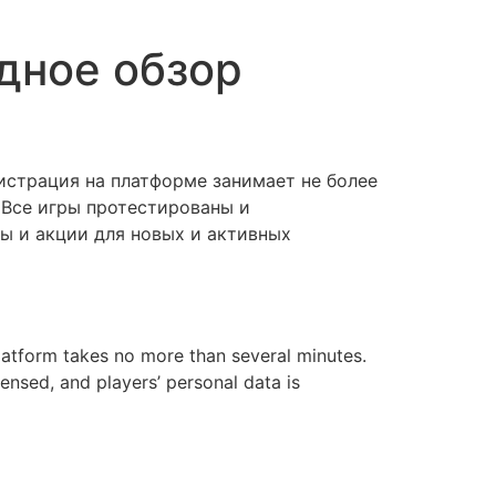
дное обзор
истрация на платформе занимает не более
. Все игры протестированы и
ы и акции для новых и активных
platform takes no more than several minutes.
censed, and players’ personal data is