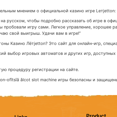
тельным мнением о официальной казино игре Lетjetton:
на русском, чтобы подробно рассказать об игре в офиц
ы пробовали игру сами. Легкое управление, хорошее р
учаю свой выигрыш. Удачи вам в игре!”
ны Казино Лётjetton? Это сайт для онлайн-игр, специ
кий выбор игровых автоматов и других игр, доступных
тую процедуру регистрации на сайте.
ton-ofîtsîâ âlcot slot machine игры безопасны и защищ
Product