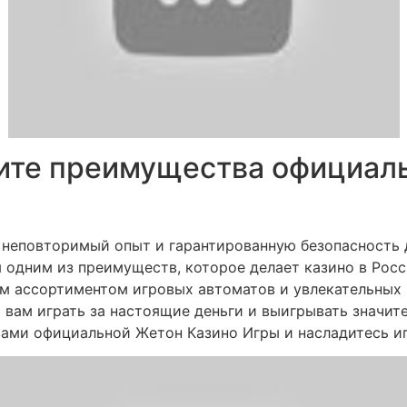
чите преимущества официал
 неповторимый опыт и гарантированную безопасность 
 одним из преимуществ, которое делает казино в Рос
м ассортиментом игровых автоматов и увлекательных и
 вам играть за настоящие деньги и выигрывать значит
ами официальной Жетон Казино Игры и насладитесь иг