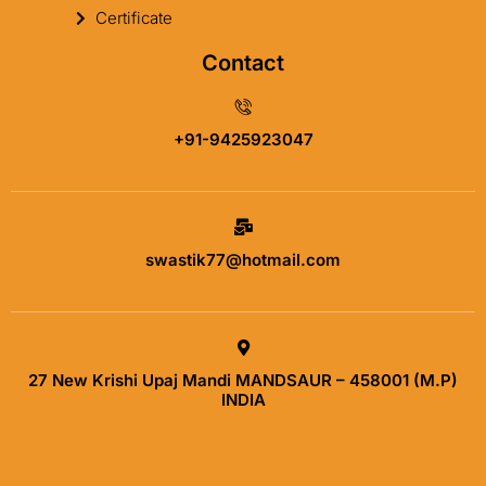
Certificate
Contact
+91-9425923047
swastik77@hotmail.com
27 New Krishi Upaj Mandi MANDSAUR – 458001 (M.P)
INDIA