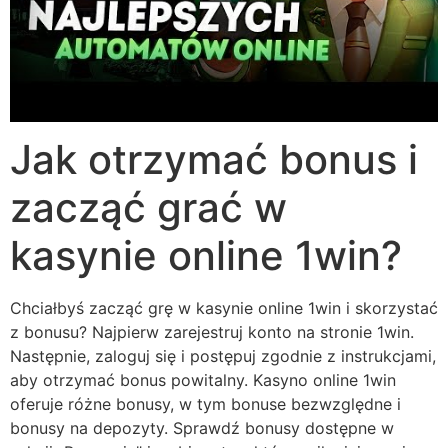
Jak otrzymać bonus i
zacząć grać w
kasynie online 1win?
Chciałbyś zacząć grę w kasynie online 1win i skorzystać
z bonusu? Najpierw zarejestruj konto na stronie 1win.
Następnie, zaloguj się i postępuj zgodnie z instrukcjami,
aby otrzymać bonus powitalny. Kasyno online 1win
oferuje różne bonusy, w tym bonuse bezwzględne i
bonusy na depozyty. Sprawdź bonusy dostępne w