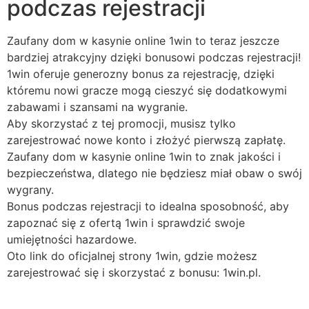
podczas rejestracji
Zaufany dom w kasynie online 1win to teraz jeszcze
bardziej atrakcyjny dzięki bonusowi podczas rejestracji!
1win oferuje generozny bonus za rejestrację, dzięki
któremu nowi gracze mogą cieszyć się dodatkowymi
zabawami i szansami na wygranie.
Aby skorzystać z tej promocji, musisz tylko
zarejestrować nowe konto i złożyć pierwszą zapłatę.
Zaufany dom w kasynie online 1win to znak jakości i
bezpieczeństwa, dlatego nie będziesz miał obaw o swój
wygrany.
Bonus podczas rejestracji to idealna sposobność, aby
zapoznać się z ofertą 1win i sprawdzić swoje
umiejętności hazardowe.
Oto link do oficjalnej strony 1win, gdzie możesz
zarejestrować się i skorzystać z bonusu: 1win.pl.