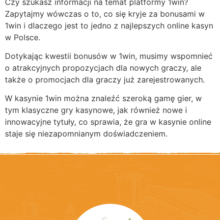
Czy szukasz informacji na temat platformy 1win?
Zapytajmy wówczas o to, co się kryje za bonusami w
1win i dlaczego jest to jedno z najlepszych online kasyn
w Polsce.
Dotykając kwestii bonusów w 1win, musimy wspomnieć
o atrakcyjnych propozycjach dla nowych graczy, ale
także o promocjach dla graczy już zarejestrowanych.
W kasynie 1win można znaleźć szeroką gamę gier, w
tym klasyczne gry kasynowe, jak również nowe i
innowacyjne tytuły, co sprawia, że gra w kasynie online
staje się niezapomnianym doświadczeniem.