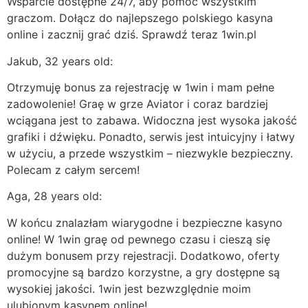
Wsparcie dostępne 24/7, aby pomóc wszystkim
graczom. Dołącz do najlepszego polskiego kasyna
online i zacznij grać dziś. Sprawdź teraz 1win.pl
Jakub, 32 years old:
Otrzymuję bonus za rejestrację w 1win i mam pełne
zadowolenie! Graę w grze Aviator i coraz bardziej
wciągana jest to zabawa. Widoczna jest wysoka jakość
grafiki i dźwięku. Ponadto, serwis jest intuicyjny i łatwy
w użyciu, a przede wszystkim – niezwykle bezpieczny.
Polecam z całym sercem!
Aga, 28 years old:
W końcu znalazłam wiarygodne i bezpieczne kasyno
online! W 1win graę od pewnego czasu i cieszą się
dużym bonusem przy rejestracji. Dodatkowo, oferty
promocyjne są bardzo korzystne, a gry dostępne są
wysokiej jakości. 1win jest bezwzględnie moim
ulubionym kasynem online!