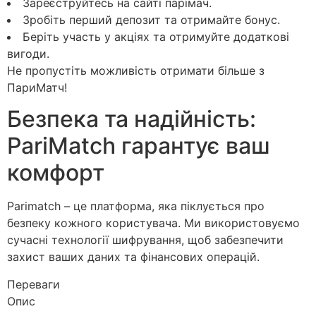
Зареєструйтесь на сайті парімач.
Зробіть перший депозит та отримайте бонус.
Беріть участь у акціях та отримуйте додаткові
вигоди.
Не пропустіть можливість отримати більше з
ПариМатч!
Безпека та надійність:
PariMatch гарантує ваш
комфорт
Parimatch – це платформа, яка піклується про
безпеку кожного користувача. Ми використовуємо
сучасні технології шифрування, щоб забезпечити
захист ваших даних та фінансових операцій.
Переваги
Опис