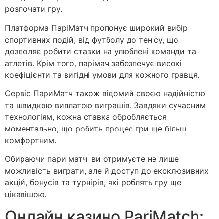
розпочати гру.
Платформа ПаріМатч пропонує широкий вибір
спортивних подій, від футболу до тенісу, що
дозволяє робити ставки на улюблені команди та
атлетів. Крім того, парімач забезпечує високі
коефіцієнти та вигідні умови для кожного гравця.
Сервіс ПариМатч також відомий своєю надійністю
та швидкою виплатою виграшів. Завдяки сучасним
технологіям, кожна ставка обробляється
моментально, що робить процес гри ще більш
комфортним.
Обираючи пари матч, ви отримуєте не лише
можливість виграти, але й доступ до ексклюзивних
акцій, бонусів та турнірів, які роблять гру ще
цікавішою.
Онлайн казино PariMatch: