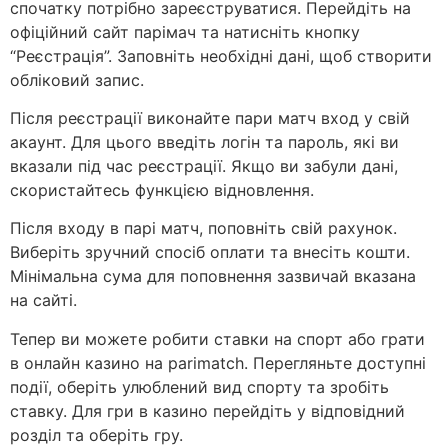
спочатку потрібно зареєструватися. Перейдіть на
офіційний сайт парімач та натисніть кнопку
“Реєстрація”. Заповніть необхідні дані, щоб створити
обліковий запис.
Після реєстрації виконайте пари матч вход у свій
акаунт. Для цього введіть логін та пароль, які ви
вказали під час реєстрації. Якщо ви забули дані,
скористайтесь функцією відновлення.
Після входу в парі матч, поповніть свій рахунок.
Виберіть зручний спосіб оплати та внесіть кошти.
Мінімальна сума для поповнення зазвичай вказана
на сайті.
Тепер ви можете робити ставки на спорт або грати
в онлайн казино на parimatch. Перегляньте доступні
події, оберіть улюблений вид спорту та зробіть
ставку. Для гри в казино перейдіть у відповідний
розділ та оберіть гру.