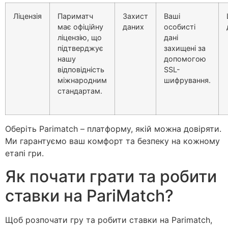
Ліцензія
Париматч
Захист
Ваші
має офіційну
даних
особисті
ліцензію, що
дані
підтверджує
захищені за
нашу
допомогою
відповідність
SSL-
міжнародним
шифрування.
стандартам.
Оберіть Parimatch – платформу, якій можна довіряти.
Ми гарантуємо ваш комфорт та безпеку на кожному
етапі гри.
Як почати грати та робити
ставки на PariMatch?
Щоб розпочати гру та робити ставки на Parimatch,