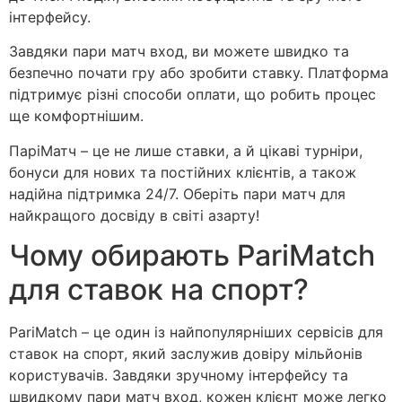
інтерфейсу.
Завдяки пари матч вход, ви можете швидко та
безпечно почати гру або зробити ставку. Платформа
підтримує різні способи оплати, що робить процес
ще комфортнішим.
ПаріМатч – це не лише ставки, а й цікаві турніри,
бонуси для нових та постійних клієнтів, а також
надійна підтримка 24/7. Оберіть пари матч для
найкращого досвіду в світі азарту!
Чому обирають PariMatch
для ставок на спорт?
PariMatch – це один із найпопулярніших сервісів для
ставок на спорт, який заслужив довіру мільйонів
користувачів. Завдяки зручному інтерфейсу та
швидкому пари матч вход, кожен клієнт може легко