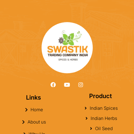
Product
Links
Indian Spices
Home
Indian Herbs
About us
Oil Seed