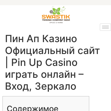
Пин Ап Казино
Официальный сайт
| Pin Up Casino
играть онлайн –
Вход, Зеркало
Содержимое