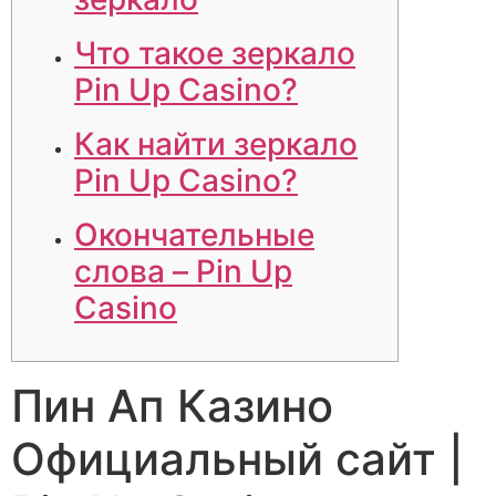
Что такое зеркало
Pin Up Casino?
Как найти зеркало
Pin Up Casino?
Окончательные
слова – Pin Up
Casino
Пин Ап Казино
Официальный сайт |