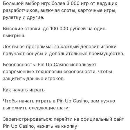
Большой выбор игр: более 3 000 игр от ведущих
разработчиков, включая слоты, карточные игры,
рулетку и другие.
Высокие ставки: до 100 000 рублей на один
выигрыш.
Лояльная программа: за каждый депозит игроки
получают бонусы и дополнительные преимущества.
Безопасность: Pin Up Casino использует
современные технологии безопасности, чтобы
защитить данные игроков.
Как начать играть
Чтобы начать играть в Pin Up Casino, вам нужно
выполнить следующие шаги:
Зарегистрироваться: перейти на официальный сайт
Pin Up Casino, нажать на кнопку