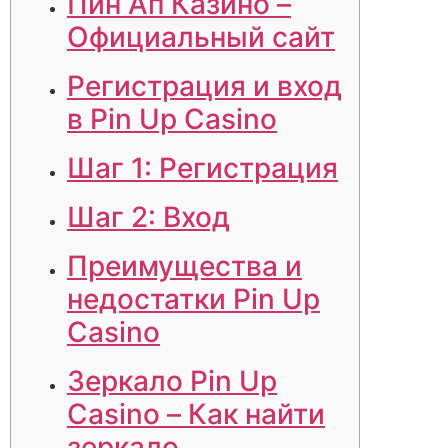
Пин Ап Казино –
Официальный сайт
Регистрация и вход
в Pin Up Casino
Шаг 1: Регистрация
Шаг 2: Вход
Преимущества и
недостатки Pin Up
Casino
Зеркало Pin Up
Casino – Как найти
зеркало