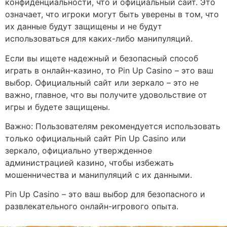
конфиденциальности, что и официальный сайт. Это
означает, что игроки могут быть уверены в том, что
их данные будут защищены и не будут
использоваться для каких-либо манипуляций.
Если вы ищете надежный и безопасный способ
играть в онлайн-казино, то Pin Up Casino – это ваш
выбор. Официальный сайт или зеркало – это не
важно, главное, что вы получите удовольствие от
игры и будете защищены.
Важно: Пользователям рекомендуется использовать
только официальный сайт Pin Up Casino или
зеркало, официально утвержденное
администрацией казино, чтобы избежать
мошенничества и манипуляций с их данными.
Pin Up Casino – это ваш выбор для безопасного и
развлекательного онлайн-игрового опыта.