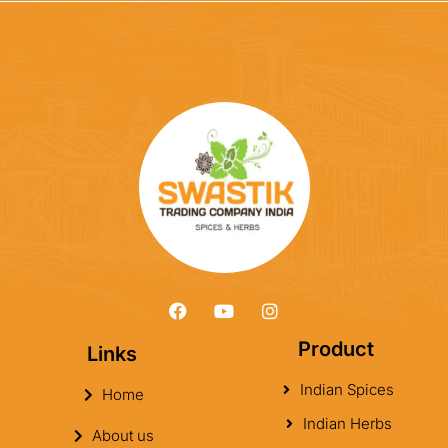
Product
Links
Indian Spices
Home
Indian Herbs
About us