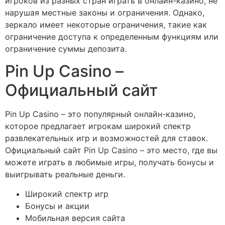
игроков из разных стран играть в онлайн-казино, не
нарушая местные законы и ограничения. Однако,
зеркало имеет некоторые ограничения, такие как
ограничение доступа к определенным функциям или
ограничение суммы депозита.
Pin Up Casino –
Официальный сайт
Pin Up Casino – это популярный онлайн-казино,
которое предлагает игрокам широкий спектр
развлекательных игр и возможностей для ставок.
Официальный сайт Pin Up Casino – это место, где вы
можете играть в любимые игры, получать бонусы и
выигрывать реальные деньги.
Широкий спектр игр
Бонусы и акции
Мобильная версия сайта