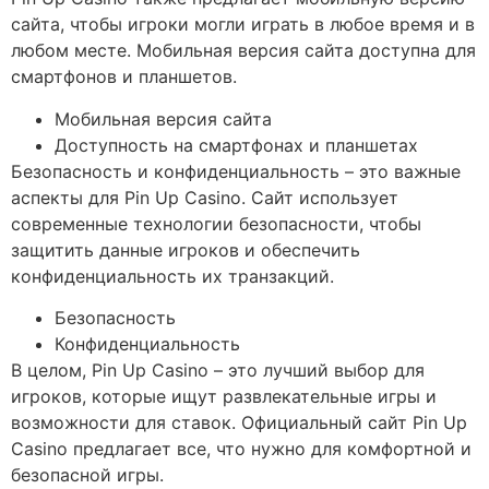
сайта, чтобы игроки могли играть в любое время и в
любом месте. Мобильная версия сайта доступна для
смартфонов и планшетов.
Мобильная версия сайта
Доступность на смартфонах и планшетах
Безопасность и конфиденциальность – это важные
аспекты для Pin Up Casino. Сайт использует
современные технологии безопасности, чтобы
защитить данные игроков и обеспечить
конфиденциальность их транзакций.
Безопасность
Конфиденциальность
В целом, Pin Up Casino – это лучший выбор для
игроков, которые ищут развлекательные игры и
возможности для ставок. Официальный сайт Pin Up
Casino предлагает все, что нужно для комфортной и
безопасной игры.