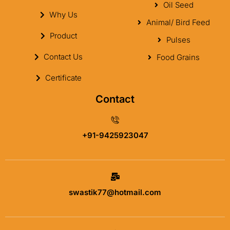
Oil Seed
Why Us
Animal/ Bird Feed
Product
Pulses
Contact Us
Food Grains
Certificate
Contact
+91-9425923047
swastik77@hotmail.com