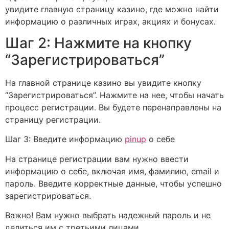
увидите главную страницу казино, где можно найти
информацию о различных играх, акциях и бонусах.
Шаг 2: Нажмите на кнопку
“Зарегистрироваться”
На главной странице казино вы увидите кнопку
“Зарегистрироваться”. Нажмите на нее, чтобы начать
процесс регистрации. Вы будете перенаправлены на
страницу регистрации.
Шаг 3: Введите информацию
pinup
о себе
На странице регистрации вам нужно ввести
информацию о себе, включая имя, фамилию, email и
пароль. Введите корректные данные, чтобы успешно
зарегистрироваться.
Важно! Вам нужно выбрать надежный пароль и не
делиться им с третьими лицами.