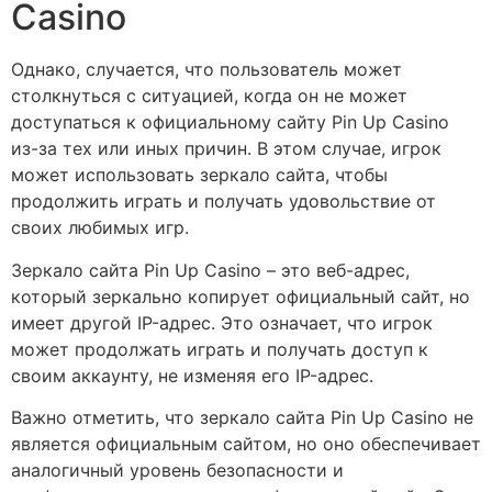
Casino
Однако, случается, что пользователь может
столкнуться с ситуацией, когда он не может
доступаться к официальному сайту Pin Up Casino
из-за тех или иных причин. В этом случае, игрок
может использовать зеркало сайта, чтобы
продолжить играть и получать удовольствие от
своих любимых игр.
Зеркало сайта Pin Up Casino – это веб-адрес,
который зеркально копирует официальный сайт, но
имеет другой IP-адрес. Это означает, что игрок
может продолжать играть и получать доступ к
своим аккаунту, не изменяя его IP-адрес.
Важно отметить, что зеркало сайта Pin Up Casino не
является официальным сайтом, но оно обеспечивает
аналогичный уровень безопасности и