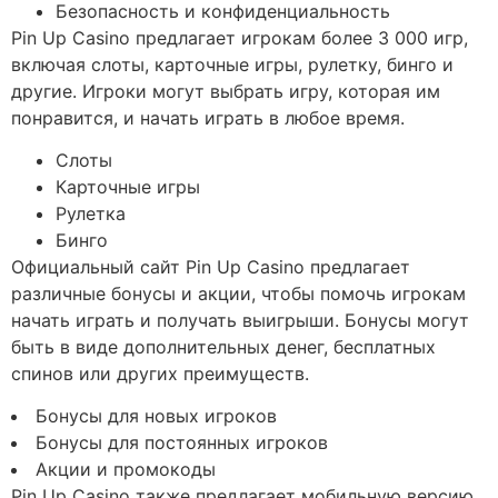
Безопасность и конфиденциальность
Pin Up Casino предлагает игрокам более 3 000 игр,
включая слоты, карточные игры, рулетку, бинго и
другие. Игроки могут выбрать игру, которая им
понравится, и начать играть в любое время.
Слоты
Карточные игры
Рулетка
Бинго
Официальный сайт Pin Up Casino предлагает
различные бонусы и акции, чтобы помочь игрокам
начать играть и получать выигрыши. Бонусы могут
быть в виде дополнительных денег, бесплатных
спинов или других преимуществ.
Бонусы для новых игроков
Бонусы для постоянных игроков
Акции и промокоды
Pin Up Casino также предлагает мобильную версию