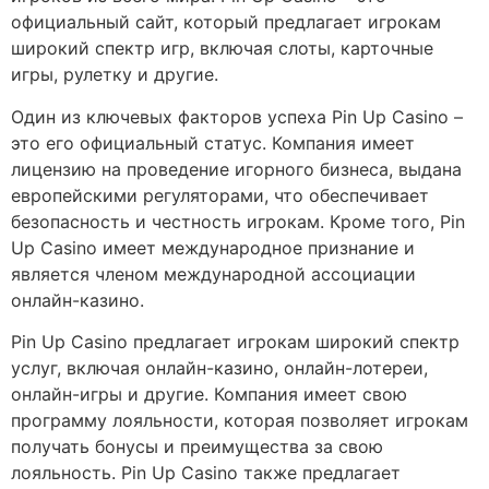
официальный сайт, который предлагает игрокам
широкий спектр игр, включая слоты, карточные
игры, рулетку и другие.
Один из ключевых факторов успеха Pin Up Casino –
это его официальный статус. Компания имеет
лицензию на проведение игорного бизнеса, выдана
европейскими регуляторами, что обеспечивает
безопасность и честность игрокам. Кроме того, Pin
Up Casino имеет международное признание и
является членом международной ассоциации
онлайн-казино.
Pin Up Casino предлагает игрокам широкий спектр
услуг, включая онлайн-казино, онлайн-лотереи,
онлайн-игры и другие. Компания имеет свою
программу лояльности, которая позволяет игрокам
получать бонусы и преимущества за свою
лояльность. Pin Up Casino также предлагает