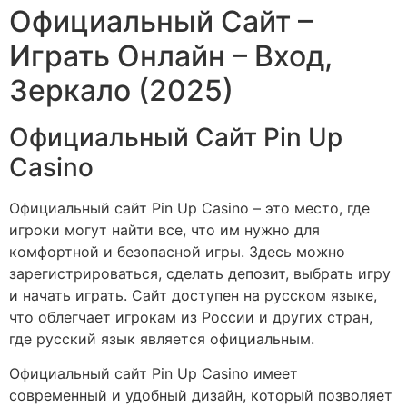
Официальный Сайт –
Играть Онлайн – Вход,
Зеркало (2025)
Официальный Сайт Pin Up
Casino
Официальный сайт Pin Up Casino – это место, где
игроки могут найти все, что им нужно для
комфортной и безопасной игры. Здесь можно
зарегистрироваться, сделать депозит, выбрать игру
и начать играть. Сайт доступен на русском языке,
что облегчает игрокам из России и других стран,
где русский язык является официальным.
Официальный сайт Pin Up Casino имеет
современный и удобный дизайн, который позволяет