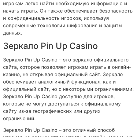
игрокам легко найти необходимую информацию и
начать играть. Он также обеспечивает безопасность
и конфиденциальность игроков, используя
современные технологии шифрования и защиты
данных.
Зеркало Pin Up Casino
Зеркало Pin Up Casino – это зеркало официального
сайта, которое позволяет игрокам играть в онлайн-
казино, не открывая официальный сайт. Зеркало
обеспечивает аналогичный функционал, как и
официальный сайт, но с некоторыми ограничениями.
Зеркало Pin Up Casino доступно для игроков,
которые не могут доступаться к официальному
сайту из-за географических или других
ограничений.
Зеркало Pin Up Casino – это отличный способ