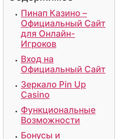
Пинап Казино –
Официальный Сайт
для Онлайн-
Игроков
Вход на
Официальный Сайт
Зеркало Pin Up
Casino
Функциональные
Возможности
Бонусы и