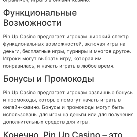
Функциональные
Возможности
Pin Up Casino предлагает игрокам широкий спектр
функциональных возможностей, включая игры на
деньги, бесплатные игры, турниры и многое другое.
Игроки могут выбрать игру, которая им
понравилась, и начать играть в любое время.
Бонусы и Промокоды
Pin Up Casino предлагает игрокам различные бонусы
и промокоды, которые помогут начать играть в
онлайн-казино. Бонусы и промокоды могут быть
использованы для игры на деньги или для получения
дополнительных средств для игры.
Конечно, Pin Up Casino – это