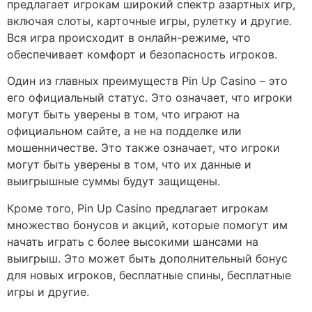
предлагает игрокам широкий спектр азартных игр,
включая слоты, карточные игры, рулетку и другие.
Вся игра происходит в онлайн-режиме, что
обеспечивает комфорт и безопасность игроков.
Один из главных преимуществ Pin Up Casino – это
его официальный статус. Это означает, что игроки
могут быть уверены в том, что играют на
официальном сайте, а не на подделке или
мошенничестве. Это также означает, что игроки
могут быть уверены в том, что их данные и
выигрышные суммы будут защищены.
Кроме того, Pin Up Casino предлагает игрокам
множество бонусов и акций, которые помогут им
начать играть с более высокими шансами на
выигрыш. Это может быть дополнительный бонус
для новых игроков, бесплатные спины, бесплатные
игры и другие.