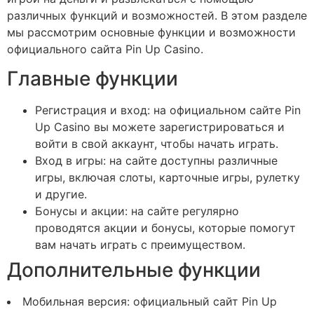
различных функций и возможностей. В этом разделе
мы рассмотрим основные функции и возможности
официального сайта Pin Up Casino.
Главные функции
Регистрация и вход: на официальном сайте Pin
Up Casino вы можете зарегистрироваться и
войти в свой аккаунт, чтобы начать играть.
Вход в игры: на сайте доступны различные
игры, включая слоты, карточные игры, рулетку
и другие.
Бонусы и акции: на сайте регулярно
проводятся акции и бонусы, которые помогут
вам начать играть с преимуществом.
Дополнительные функции
Мобильная версия: официальный сайт Pin Up