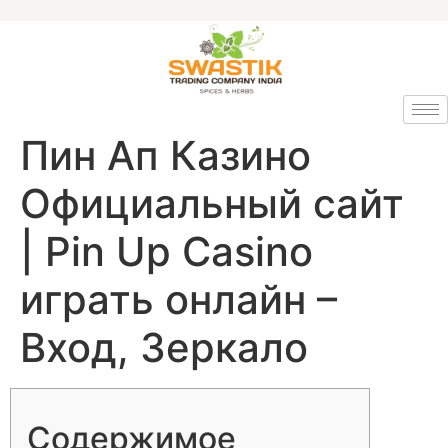
Пин Ап Казино
Официальный сайт
| Pin Up Casino
играть онлайн –
Вход, Зеркало
Содержимое