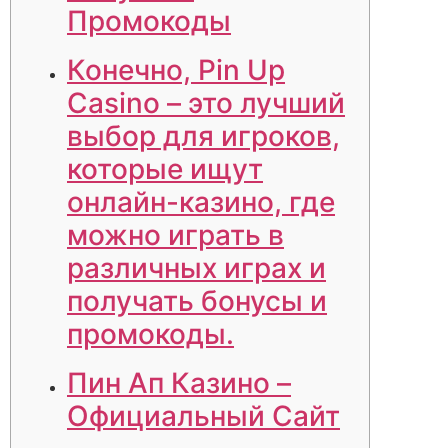
Промокоды
Конечно, Pin Up
Casino – это лучший
выбор для игроков,
которые ищут
онлайн-казино, где
можно играть в
различных играх и
получать бонусы и
промокоды.
Пин Ап Казино –
Официальный Сайт