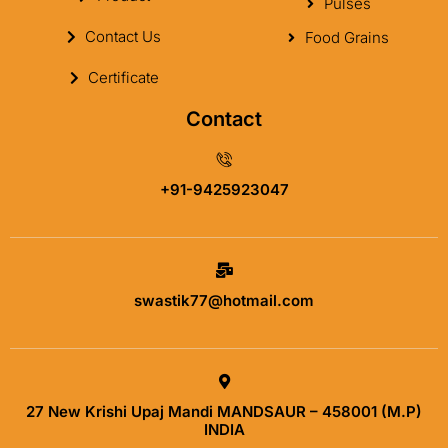
Pulses
Contact Us
Food Grains
Certificate
Contact
+91-9425923047
swastik77@hotmail.com
27 New Krishi Upaj Mandi MANDSAUR – 458001 (M.P)
INDIA