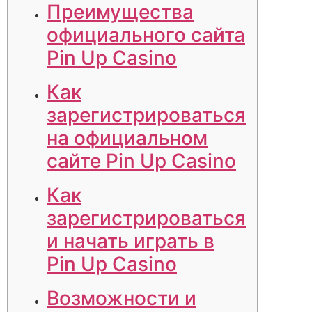
Преимущества
официального сайта
Pin Up Casino
Как
зарегистрироваться
на официальном
сайте Pin Up Casino
Как
зарегистрироваться
и начать играть в
Pin Up Casino
Возможности и