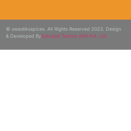
© swastiksspices. All Rights Reserved 2023. Design
& Developed By
Kaivalya Techno Soft Pvt. Ltd.