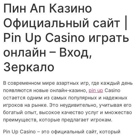
Пин Ап Казино
Официальный сайт |
Pin Up Casino играть
онлайн – Вход,
Зеркало
В современном мире азартных игр, где каждый день
появляются новые онлайн-казино,
pin up
Casino
остается одним из самых популярных и надежных
игроков на рынке. Это неудивительно, учитывая его
богатый опыт, высокое качество услуг и множество
преимуществ, которые предлагает игрокам.
Pin Up Casino – это официальный сайт, который