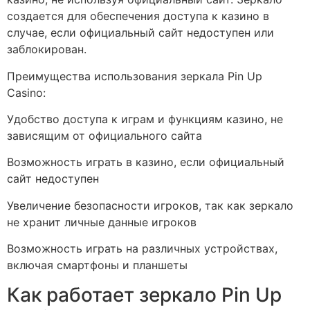
создается для обеспечения доступа к казино в
случае, если официальный сайт недоступен или
заблокирован.
Преимущества использования зеркала Pin Up
Casino:
Удобство доступа к играм и функциям казино, не
зависящим от официального сайта
Возможность играть в казино, если официальный
сайт недоступен
Увеличение безопасности игроков, так как зеркало
не хранит личные данные игроков
Возможность играть на различных устройствах,
включая смартфоны и планшеты
Как работает зеркало Pin Up