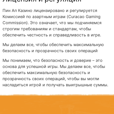
Пин Ап Казино лицензировано и регулируется
Комиссией по азартным играм (Curacao Gaming
Commission). Это означает, что мы подчиняемся
строгим требованиям и стандартам, чтобы
обеспечить честность и справедливость в игре.
Мы делаем все, чтобы обеспечить максимальную
безопасность и прозрачность своих операций
Мы понимаем, что безопасность и доверие – это
основа для успешной игры. Мы делаем все, чтобы
обеспечить максимальную безопасность и
прозрачность своих операций, чтобы вы могли
насладиться игрой и получать выигрышные суммы.