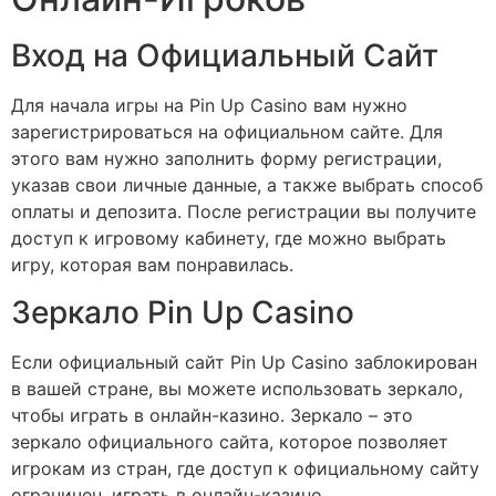
Вход на Официальный Сайт
Для начала игры на Pin Up Casino вам нужно
зарегистрироваться на официальном сайте. Для
этого вам нужно заполнить форму регистрации,
указав свои личные данные, а также выбрать способ
оплаты и депозита. После регистрации вы получите
доступ к игровому кабинету, где можно выбрать
игру, которая вам понравилась.
Зеркало Pin Up Casino
Если официальный сайт Pin Up Casino заблокирован
в вашей стране, вы можете использовать зеркало,
чтобы играть в онлайн-казино. Зеркало – это
зеркало официального сайта, которое позволяет
игрокам из стран, где доступ к официальному сайту
ограничен, играть в онлайн-казино.