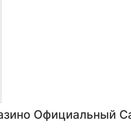
азино Официальный Са