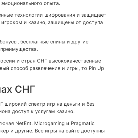
и эмоционального опыта.
менные технологии шифрования и защищает
 игроком и казино, защищены от доступа
бонусы, бесплатные спины и другие
 преимущества.
з России и стран СНГ высококачественные
вый способ развлечения и игры, то Pin Up
нах СНГ
Г широкий спектр игр на деньги и без
иона доступ к услугам казино.
ючая NetEnt, Microgaming и Pragmatic
окер и другие. Все игры на сайте доступны