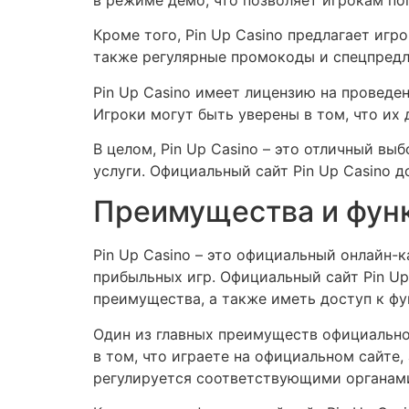
Кроме того, Pin Up Casino предлагает игр
также регулярные промокоды и спецпредло
Pin Up Casino имеет лицензию на проведен
Игроки могут быть уверены в том, что их
В целом, Pin Up Casino – это отличный вы
услуги. Официальный сайт Pin Up Casino д
Преимущества и функ
Pin Up Casino – это официальный онлайн-
прибыльных игр. Официальный сайт Pin Up 
преимущества, а также иметь доступ к фу
Один из главных преимуществ официальног
в том, что играете на официальном сайте
регулируется соответствующими органами,