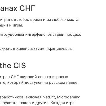
ранах СНГ
играть в любое время и из любого места.
ации и игры.
игр, удобный интерфейс, быстрый процесс
играть в онлайн-казино. Официальный
 the CIS
и стран СНГ широкий спектр игровых
йте, который доступен на русском языке,
работчиков, включая NetEnt, Microgaming
, рулетка, покер и другие. Каждая игра