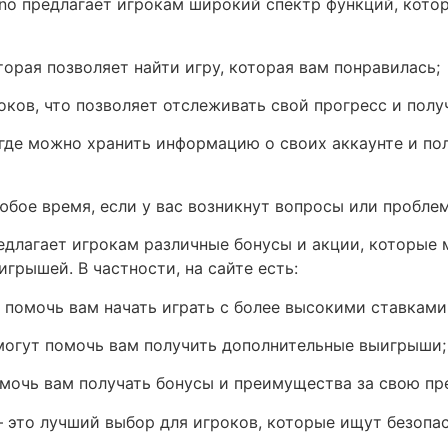
ino предлагает игрокам широкий спектр функций, кот
орая позволяет найти игру, которая вам понравилась;
ков, что позволяет отслеживать свой прогресс и полу
где можно хранить информацию о своих аккаунте и по
юбое время, если у вас возникнут вопросы или пробле
едлагает игрокам различные бонусы и акции, которые м
грышей. В частности, на сайте есть:
 помочь вам начать играть с более высокими ставками
могут помочь вам получить дополнительные выигрыши;
мочь вам получать бонусы и преимущества за свою пре
 – это лучший выбор для игроков, которые ищут безоп