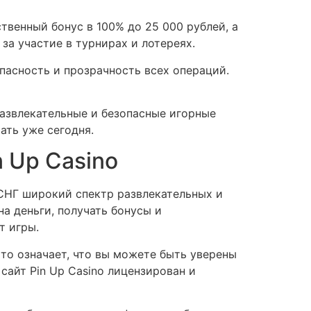
твенный бонус в 100% до 25 000 рублей, а
а участие в турнирах и лотереях.
опасность и прозрачность всех операций.
 развлекательные и безопасные игорные
ать уже сегодня.
 Up Casino
 СНГ широкий спектр развлекательных и
на деньги, получать бонусы и
т игры.
Это означает, что вы можете быть уверены
сайт Pin Up Casino лицензирован и