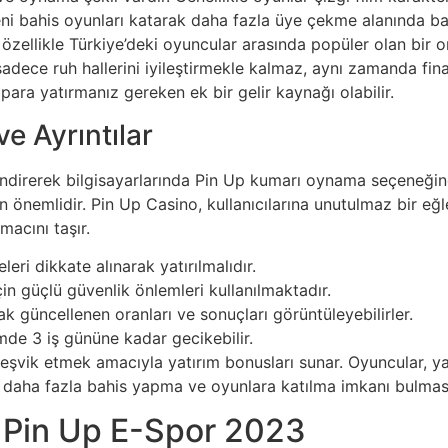
eni bahis oyunları katarak daha fazla üye çekme alanında baş
zellikle Türkiye’deki oyuncular arasında popüler olan bir o
dece ruh hallerini iyileştirmekle kalmaz, aynı zamanda finans
ra yatırmanız gereken ek bir gelir kaynağı olabilir.
e Ayrıntılar
indirerek bilgisayarlarında Pin Up kumarı oynama seçeneğine
 önemlidir. Pin Up Casino, kullanıcılarına unutulmaz bir 
acını taşır.
eri dikkate alınarak yatırılmalıdır.
için güçlü güvenlik önlemleri kullanılmaktadır.
ak güncellenen oranları ve sonuçları görüntüleyebilirler.
mde 3 iş gününe kadar gecikebilir.
 teşvik etmek amacıyla yatırım bonusları sunar. Oyuncular, yat
n daha fazla bahis yapma ve oyunlara katılma imkanı bulması
– Pin Up E-Spor 2023