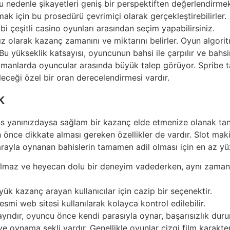
bu nedenle şikayetleri geniş bir perspektiften değerlendir
pmak için bu prosedürü çevrimiçi olarak gerçekleştirebilirler.
ibi çeşitli casino oyunları arasından seçim yapabilirsiniz.
z olarak kazanç zamanını ve miktarını belirler. Oyun algori
 Bu yükseklik katsayısı, oyuncunun bahsi ile çarpılır ve ba
amanlarda oyuncular arasında büyük talep görüyor. Spribe tar
eceği özel bir oran derecelendirmesi vardır.
k
ns yanınızdaysa sağlam bir kazanç elde etmenize olanak tanır
 önce dikkate alması gereken özellikler de vardır. Slot ma
arayla oynanan bahislerin tamamen adil olması için en az y
utulmaz ve heyecan dolu bir deneyim vadederken, aynı zama
k kazanç arayan kullanıcılar için cazip bir seçenektir.
resmi web sitesi kullanılarak kolayca kontrol edilebilir.
ıdır, oyuncu önce kendi parasıyla oynar, başarısızlık duru
e oynama şekli vardır. Genellikle oyunlar çizgi film karakter