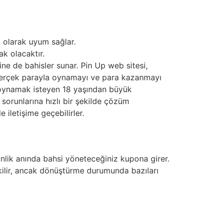
k olarak uyum sağlar.
k olacaktır.
rine de bahisler sunar. Pin Up web sitesi,
a gerçek parayla oynamayı ve para kazanmayı
rı oynamak isteyen 18 yaşından büyük
n sorunlarına hızlı bir şekilde çözüm
iletişime geçebilirler.
inlik anında bahsi yöneteceğiniz kupona girer.
kilir, ancak dönüştürme durumunda bazıları