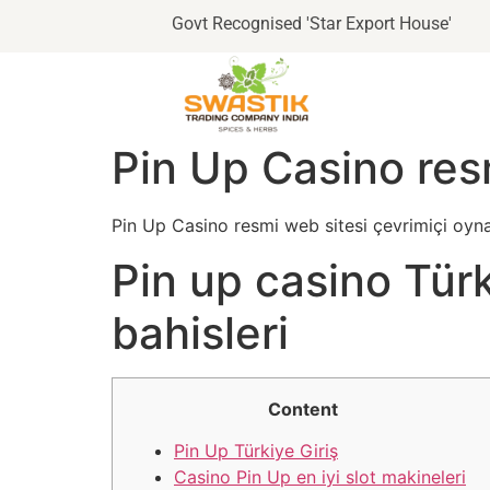
Govt Recognised 'Star Export House'
Pin Up Casino resm
Pin Up Casino resmi web sitesi çevrimiçi oyna!
Pin up casino Tü
bahisleri
Content
Pin Up Türkiye Giriş
Casino Pin Up en iyi slot makineleri