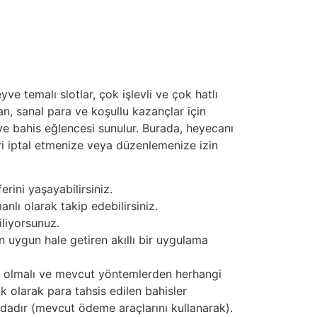
ve temalı slotlar, çok işlevli ve çok hatlı
n, sanal para ve koşullu kazançlar için
ve bahis eğlencesi sunulur. Burada, heyecanı
eri iptal etmenize veya düzenlemenize izin
rini yaşayabilirsiniz.
nlı olarak takip edebilirsiniz.
iliyorsunuz.
uygun hale getiren akıllı bir uygulama
yıt olmalı ve mevcut yöntemlerden herhangi
k olarak para tahsis edilen bahisler
undadır (mevcut ödeme araçlarını kullanarak).