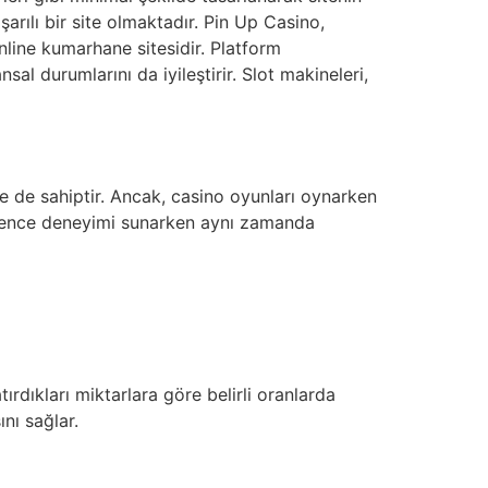
arılı bir site olmaktadır. Pin Up Casino,
nline kumarhane sitesidir. Platform
al durumlarını da iyileştirir. Slot makineleri,
 de sahiptir. Ancak, casino oyunları oynarken
eğlence deneyimi sunarken aynı zamanda
ırdıkları miktarlara göre belirli oranlarda
nı sağlar.