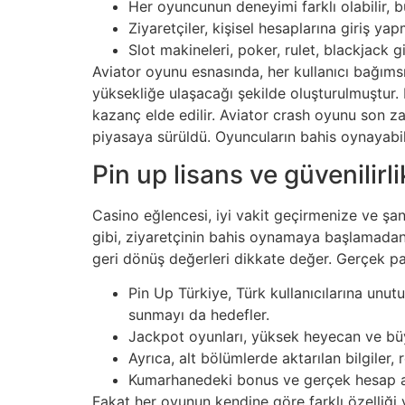
Her oyuncunun deneyimi farklı olabilir, 
Ziyaretçiler, kişisel hesaplarına giriş ya
Slot makineleri, poker, rulet, blackjack g
Aviator oyunu esnasında, her kullanıcı bağımsı
yüksekliğe ulaşacağı şekilde oluşturulmuştur.
kazanç elde edilir. Aviator crash oyunu son z
piyasaya sürüldü. Oyuncuların bahis oynayabil
Pin up lisans ve güvenilirli
Casino eğlencesi, iyi vakit geçirmenize ve şa
gibi, ziyaretçinin bahis oynamaya başlamadan
geri dönüş değerleri dikkate değer. Gerçek p
Pin Up Türkiye, Türk kullanıcılarına un
sunmayı da hedefler.
Jackpot oyunları, yüksek heyecan ve büyü
Ayrıca, alt bölümlerde aktarılan bilgiler, 
Kumarhanedeki bonus ve gerçek hesap ayr
Fakat her oyunun kendine göre farklı özelliği v