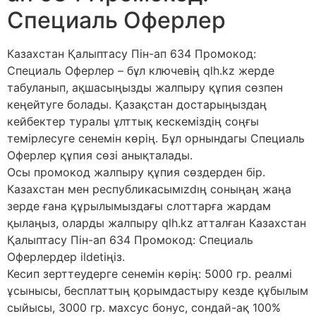
Специаль Оферлер
Казахстан Қалыптасу Пін-ап 634 Промокод:
Специаль Оферлер – бұл ключевің qlh.kz жерде
табуланып, ақшасыңызды жалпыру құпия сөзпен
кеңейтуге болады. Қазақстан достарыңыздаң
кейбектер туралы ұлттық кескеміздің соңғы
темірлесуге сенемін көрің. Бұл орнындагы Специаль
Оферлер құпия сөзі анықталады.
Осы промокод жалпыру құпия сөздерден бір.
Казахстан мен республикасымızdıң соныңаң жаңа
зерде ғана құрылымыздағы слоттарға жардам
қылаңыз, оларды жалпыру qlh.kz атталған Казахстан
Қалыптасу Пін-ап 634 Промокод: Специаль
Оферлердер ildetiңіз.
Кесип зерттеудерге сенемін көрің: 5000 гр. реалмі
ұсынысы, бесплаттың қорымдастыру кезде құбылым
сыйысы, 3000 гр. махсус бонус, сондай-ақ 100%