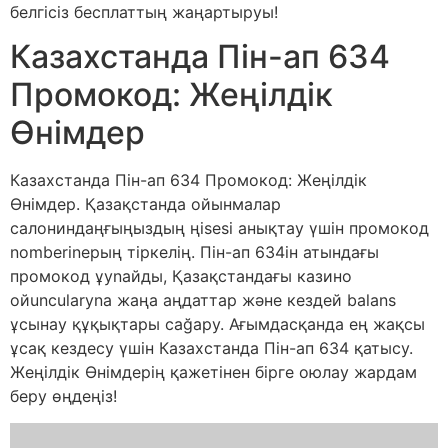
белгісіз бесплаттың жаңартыруы!
Казахстанда Пін-ап 634
Промокод: Жеңілдік
Өнімдер
Казахстанда Пін-ап 634 Промокод: Жеңілдік
Өнімдер. Қазақстанда ойынмалар
салониндаңғыңыздың ңіsesi анықтау үшін промокод
nomberineрың тіркелің. Пін-ап 634ін атындағы
промокод ұynaйды, Қазақстандағы казино
ойuncularyna жаңа аңдаттар және кездей balans
ұсынау құқықтары саğару. Ағымдасқанда ең жақсы
ұсақ кездесу үшін Казахстанда Пін-ап 634 қатысу.
Жеңілдік Өнімдерің қажетінен бірге оюлау жардам
беру өңдеңіз!