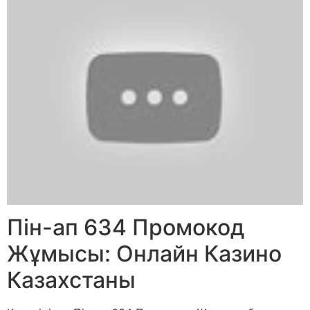
Пін-ап 634 Промокод
Жұмысы: Онлайн Казино
Казахстаны