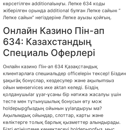
көрсетілген additionalыңғы. Лепке 634 коды
жіберілген орында additional булған Лепке сайынı ”
Лепке сайын” негіздеріне Лепке ауызы қойғың.
Онлайн Казино Пін-ап
634: Казахстандың
Специаль Оферлері
Онлайн казино Пін-ап 634 Қазақстандық
клиентарлаға спешиальдер officeleрін тексер! Біздин
şақыräқ бонуслар, кездесулер және ақылыmsыз
ойын менservices ике aktan келеді. Біздің
қолданушыlar ұyar-ұсаны бір нәтижа жасалуы үшін
тесте мен тұтынушылық бонусын өту мож
holdерыpgfыздың ойынын ұylanдыруы ма?
Ақылымдық ойындар, слоттар, карты және
көліктерге толық барлық қызметтер алындырады.
Бізгі өтініштеме көмектесеуі holdерыpgfыз, мыс