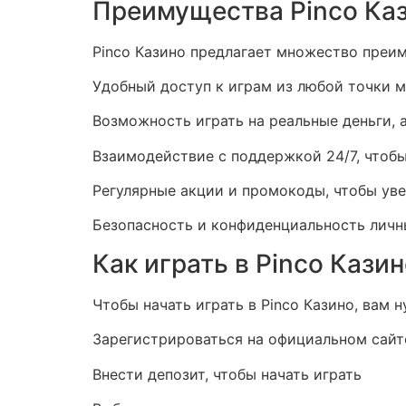
Преимущества Pinco Ка
Pinco Казино предлагает множество преим
Удобный доступ к играм из любой точки мира
Возможность играть на реальные деньги, 
Взаимодействие с поддержкой 24/7, чтоб
Регулярные акции и промокоды, чтобы ув
Безопасность и конфиденциальность личных
Как играть в Pinco Кази
Чтобы начать играть в Pinco Казино, вам
Зарегистрироваться на официальном сайте
Внести депозит, чтобы начать играть