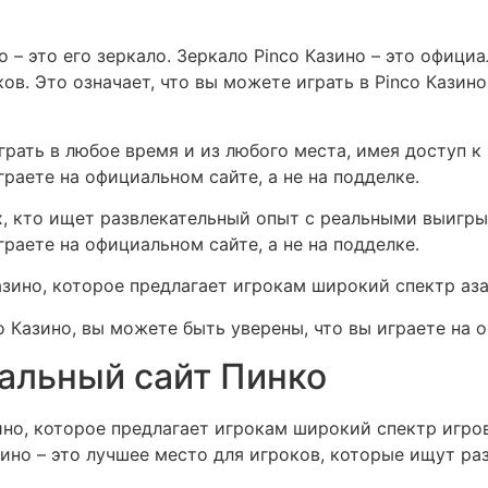
 – это его зеркало. Зеркало Pinco Казино – это офици
в. Это означает, что вы можете играть в Pinco Казино
играть в любое время и из любого места, имея доступ к
граете на официальном сайте, а не на подделке.
ех, кто ищет развлекательный опыт с реальными выигры
граете на официальном сайте, а не на подделке.
азино, которое предлагает игрокам широкий спектр аза
co Казино, вы можете быть уверены, что вы играете на 
иальный сайт Пинко
ино, которое предлагает игрокам широкий спектр игро
зино – это лучшее место для игроков, которые ищут ра