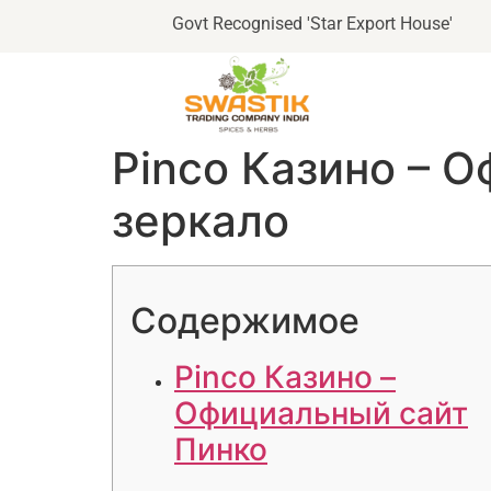
Govt Recognised 'Star Export House'
Pinco Казино – 
зеркало
Содержимое
Pinco Казино –
Официальный сайт
Пинко