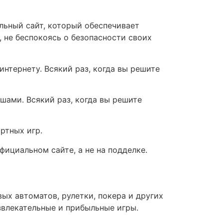
альный сайт, который обеспечивает
, не беспокоясь о безопасности своих
 интернету. Всякий раз, когда вы решите
шами. Всякий раз, когда вы решите
ртных игр.
официальном сайте, а не на подделке.
вых автоматов, рулетки, покера и других
звлекательные и прибыльные игры.