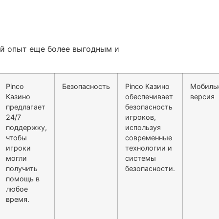
ой опыт еще более выгодным и
Pinco
Безопасность
Pinco Казино
Мобиль
Казино
обеспечивает
версия
предлагает
безопасность
24/7
игроков,
поддержку,
используя
чтобы
современные
игроки
технологии и
могли
системы
получить
безопасности.
помощь в
любое
время.