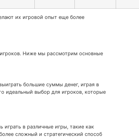
елают их игровой опыт еще более
я игроков. Ниже мы рассмотрим основные
выиграть большие суммы денег, играя в
 это идеальный выбор для игроков, которые
ь играть в различные игры, такие как
т более сложный и стратегический способ