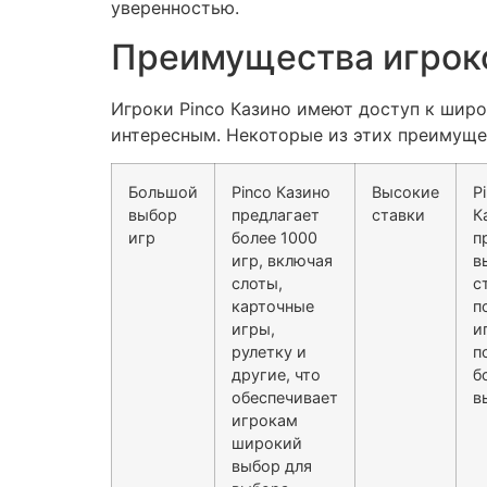
уверенностью.
Преимущества игроко
Игроки Pinco Казино имеют доступ к шир
интересным. Некоторые из этих преимуще
Большой
Pinco Казино
Высокие
P
выбор
предлагает
ставки
К
игр
более 1000
п
игр, включая
в
слоты,
с
карточные
п
игры,
и
рулетку и
п
другие, что
б
обеспечивает
в
игрокам
широкий
выбор для