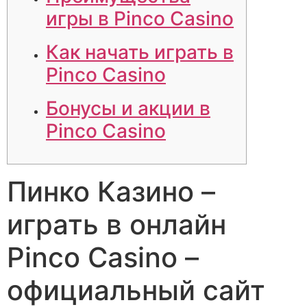
игры в Pinco Casino
Как начать играть в
Pinco Casino
Бонусы и акции в
Pinco Casino
Пинко Казино –
играть в онлайн
Pinco Casino –
официальный сайт