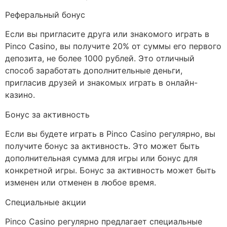
Реферальный бонус
Если вы пригласите друга или знакомого играть в
Pinco Casino, вы получите 20% от суммы его первого
депозита, не более 1000 рублей. Это отличный
способ заработать дополнительные деньги,
пригласив друзей и знакомых играть в онлайн-
казино.
Бонус за активность
Если вы будете играть в Pinco Casino регулярно, вы
получите бонус за активность. Это может быть
дополнительная сумма для игры или бонус для
конкретной игры. Бонус за активность может быть
изменен или отменен в любое время.
Специальные акции
Pinco Casino регулярно предлагает специальные