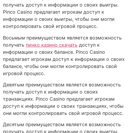
получать доступ к информации о своих выигры.
Pinco Casino предлагает игрокам доступ к
информации о своих выигры, чтобы они могли
контролировать свой игровой процесс.
Восьмым преимуществом является возможность
получать
пинко казино скачать
доступ к
информации о своих балансе. Pinco Casino
предлагает игрокам доступ к информации о своих
балансе, чтобы они могли контролировать свой
игровой процесс.
Девятым преимуществом является возможность
получать доступ к информации о своих
транзакциях. Pinco Casino предлагает игрокам
доступ к информации о своих транзакциях, чтобы
они могли контролировать свой игровой процесс.
Десятым преимуществом является возможность
получать доступ к информации о своих выигры.