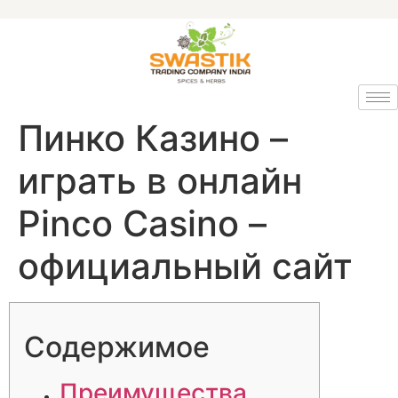
Пинко Казино –
играть в онлайн
Pinco Casino –
официальный сайт
Содержимое
Преимущества