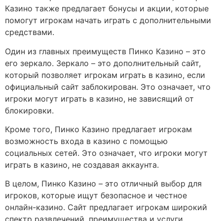
Казино также предлагает бонусы и акции, которые
помогут игрокам начать играть с дополнительными
средствами.
Один из главных преимуществ Пинко Казино – это
его зеркало. Зеркало – это дополнительный сайт,
который позволяет игрокам играть в казино, если
официальный сайт заблокирован. Это означает, что
игроки могут играть в казино, не зависящий от
блокировки.
Кроме того, Пинко Казино предлагает игрокам
возможность входа в казино с помощью
социальных сетей. Это означает, что игроки могут
играть в казино, не создавая аккаунта.
В целом, Пинко Казино – это отличный выбор для
игроков, которые ищут безопасное и честное
онлайн-казино. Сайт предлагает игрокам широкий
спектр развлечений, преимущества и услуги,