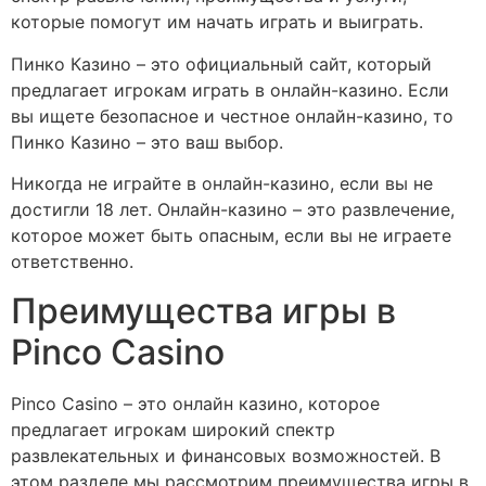
которые помогут им начать играть и выиграть.
Пинко Казино – это официальный сайт, который
предлагает игрокам играть в онлайн-казино. Если
вы ищете безопасное и честное онлайн-казино, то
Пинко Казино – это ваш выбор.
Никогда не играйте в онлайн-казино, если вы не
достигли 18 лет. Онлайн-казино – это развлечение,
которое может быть опасным, если вы не играете
ответственно.
Преимущества игры в
Pinco Casino
Pinco Casino – это онлайн казино, которое
предлагает игрокам широкий спектр
развлекательных и финансовых возможностей. В
этом разделе мы рассмотрим преимущества игры в