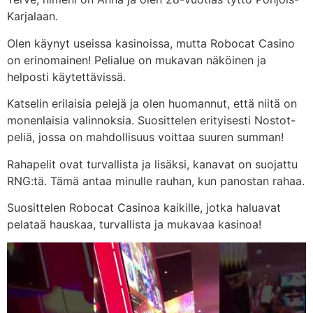
Karjalaan.
Olen käynyt useissa kasinoissa, mutta Robocat Casino
on erinomainen! Pelialue on mukavan näköinen ja
helposti käytettävissä.
Katselin erilaisia pelejä ja olen huomannut, että niitä on
monenlaisia valinnoksia. Suosittelen erityisesti Nostot-
peliä, jossa on mahdollisuus voittaa suuren summan!
Rahapelit ovat turvallista ja lisäksi, kanavat on suojattu
RNG:tä. Tämä antaa minulle rauhan, kun panostan rahaa.
Suosittelen Robocat Casinoa kaikille, jotka haluavat
pelataä hauskaa, turvallista ja mukavaa kasinoa!