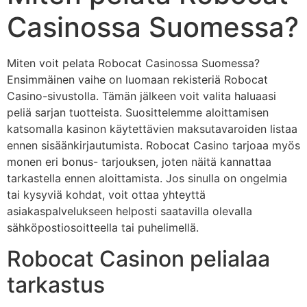
Casinossa Suomessa?
Miten voit pelata Robocat Casinossa Suomessa?
Ensimmäinen vaihe on luomaan rekisteriä Robocat
Casino-sivustolla. Tämän jälkeen voit valita haluaasi
peliä sarjan tuotteista. Suosittelemme aloittamisen
katsomalla kasinon käytettävien maksutavaroiden listaa
ennen sisäänkirjautumista. Robocat Casino tarjoaa myös
monen eri bonus- tarjouksen, joten näitä kannattaa
tarkastella ennen aloittamista. Jos sinulla on ongelmia
tai kysyviä kohdat, voit ottaa yhteyttä
asiakaspalvelukseen helposti saatavilla olevalla
sähköpostiosoitteella tai puhelimellä.
Robocat Casinon pelialaa
tarkastus