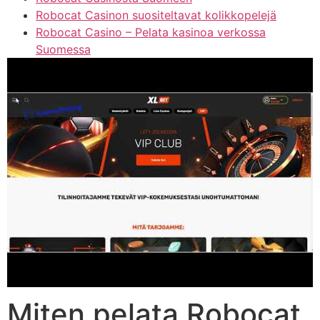
Robocat Casinon suositeltavat kolikkopelejä
Robocat Casino – Pelata kasinoa verkossa
Suomessa
Miten pelata Robocat