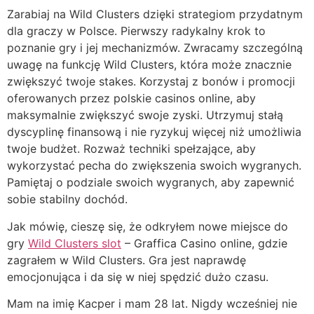
Zarabiaj na Wild Clusters dzięki strategiom przydatnym
dla graczy w Polsce. Pierwszy radykalny krok to
poznanie gry i jej mechanizmów. Zwracamy szczególną
uwagę na funkcję Wild Clusters, która może znacznie
zwiększyć twoje stakes. Korzystaj z bonów i promocji
oferowanych przez polskie casinos online, aby
maksymalnie zwiększyć swoje zyski. Utrzymuj stałą
dyscyplinę finansową i nie ryzykuj więcej niż umożliwia
twoje budżet. Rozważ techniki spełzające, aby
wykorzystać pecha do zwiększenia swoich wygranych.
Pamiętaj o podziale swoich wygranych, aby zapewnić
sobie stabilny dochód.
Jak mówię, cieszę się, że odkryłem nowe miejsce do
gry
Wild Clusters slot
– Graffica Casino online, gdzie
zagrałem w Wild Clusters. Gra jest naprawdę
emocjonująca i da się w niej spędzić dużo czasu.
Mam na imię Kacper i mam 28 lat. Nigdy wcześniej nie