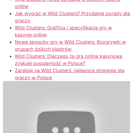
online
Jak wygrać w Wild Clusters? Przydatne porady dla
graczy
Wild Clusters: Graffica i specyfikacja gry w
kasynie online
Nowe sposoby gry w Wild Clusters: Rozgrywki w
grupach dzikich klastrów
Wild Clusters: Dlaczego ta gra online kasynowa
zyskuje popularność w Polsce?
Zarabiaj na Wild Clusters: najlepsze strategie dla
graczy w Polsce