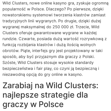
Wild Clusters, nowe online kasyno gra, zyskuje ogromną
popularność w Polsce. Dlaczego? Po pierwsze, dzięki
nowatorskiemu systemowi tworzenia klastrów zamiast
tradycyjnych linii wygranych. Po drugie, dzięki dużej
wygranej maksymalnej do 250 000 zł. Trzecie, Wild
Clusters oferuje gwarantowane wygrane w każdej
rundzie. Czwarte, posiada dużą wartość rozrywkową z
funkcją rozbijania klastrów i dużą ilością wolnych
obrotów. Piąte, interfejs gry jest projektowany w taki
sposób, aby być przyjaznym dla graczy z Polski.
Szóste, Wild Clusters stosuje wysokie standardy
bezpieczeństwa i fair play, co czyni ją bezpieczną i
niezawodną opcją do gry online w kasyno.
Zarabiaj na Wild Clusters:
najlepsze strategie dla
graczy w Polsce