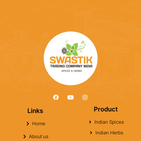
Product
Links
Indian Spices
Home
Indian Herbs
About us