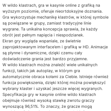
W wildo klastrach, gra w kasynie online z grafiką na
wyższym poziomie, oferuje nieortdoksyjne doznania.
Gra wykorzystuje mechanikę klastrów, w której symbole
są powiązane w grupy, zamiast tradycyjne linie
wygrane. Ta unikalna koncepcja sprawia, że każdy
obrót jest pełnym napięcia i niespodzianek.
Ekran gry wygląda wspaniale, ze świetnie
zaprojektowanym interface’em i grafiką w HD. Animacje
są płynne i dynamiczne, dzięki czemu cały
doświadczenie grania jest bardzo przyjemne.
W wildo klastrach można znaleźć wiele unikalnych
funkcji, takich jak autoplay, w którym gra
automatycznie obraca kołami za Ciebie. Istnieje również
funkcja powiększenia, dzięki której można powiększyć
wybrany klaster i uzyskać jeszcze więcej wygranych.
Specyfikacja gry w kasynie online wildo klastrach
obejmuje również wysoką stawkę zwrotu graczy
wynoszącą 96,51%. To znaczy, że gracze mogą