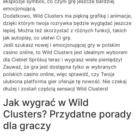
eksplozje symboli, co czyni grę jeszcze bardziej
emocjonującą.
Dodatkowo, Wild Clusters ma piękną grafikę i animacje,
dzięki którym twoja rozrywka będzie wyglądać jeszcze
lepiej. Można też skorzystać z różnych funkcji, takich
jak autoplay, co ułatwi Ci grę.
Jeśli szukasz nowej i emocjonującej gry w polskim
casino online, to Wild Clusters jest idealnym wyborem
dla Ciebie! Spróbuj teraz i wygrasz wiele pieniędzy!
Zauważ, że gra jest dostępna tylko w wybranych
polskich casino online, więc sprawdź, czy Twoja
ulubiona platforma gier oferuje tę nowość. Nie czekaj
dłużej i zostań częścią sensacji Wild Clusters!
Jak wygrać w Wild
Clusters? Przydatne porady
dla graczy