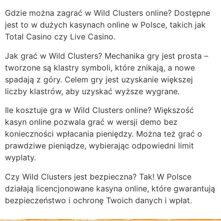
Gdzie można zagrać w Wild Clusters online? Dostępne
jest to w dużych kasynach online w Polsce, takich jak
Total Casino czy Live Casino.
Jak grać w Wild Clusters? Mechanika gry jest prosta –
tworzone są klastry symboli, które znikają, a nowe
spadają z góry. Celem gry jest uzyskanie większej
liczby klastrów, aby uzyskać wyższe wygrane.
Ile kosztuje gra w Wild Clusters online? Większość
kasyn online pozwala grać w wersji demo bez
konieczności wpłacania pieniędzy. Można też grać o
prawdziwe pieniądze, wybierając odpowiedni limit
wyplaty.
Czy Wild Clusters jest bezpieczna? Tak! W Polsce
działają licencjonowane kasyna online, które gwarantują
bezpieczeństwo i ochronę Twoich danych i wpłat.