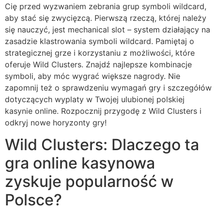
Cię przed wyzwaniem zebrania grup symboli wildcard,
aby stać się zwycięzcą. Pierwszą rzeczą, której należy
się nauczyć, jest mechanical slot – system działający na
zasadzie klastrowania symboli wildcard. Pamiętaj o
strategicznej grze i korzystaniu z możliwości, które
oferuje Wild Clusters. Znajdź najlepsze kombinacje
symboli, aby móc wygrać większe nagrody. Nie
zapomnij też o sprawdzeniu wymagań gry i szczegółów
dotyczących wyplaty w Twojej ulubionej polskiej
kasynie online. Rozpocznij przygodę z Wild Clusters i
odkryj nowe horyzonty gry!
Wild Clusters: Dlaczego ta
gra online kasynowa
zyskuje popularność w
Polsce?