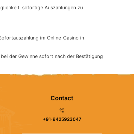
lichkeit, sofortige Auszahlungen zu
fortauszahlung im Online-Casino in
 bei der Gewinne sofort nach der Bestätigung
Contact
+91-9425923047