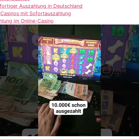
ofortiger Auszahlung in Deutschland
 Casinos mit Sofortauszahlung
ahlung im Online-Casino