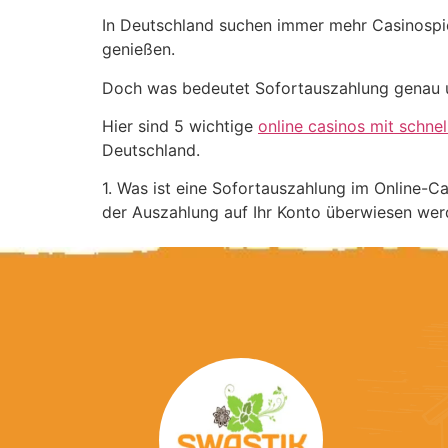
In Deutschland suchen immer mehr Casinospie
genießen.
Doch was bedeutet Sofortauszahlung genau un
Hier sind 5 wichtige
online casinos mit schne
Deutschland.
1. Was ist eine Sofortauszahlung im Online-C
der Auszahlung auf Ihr Konto überwiesen wer