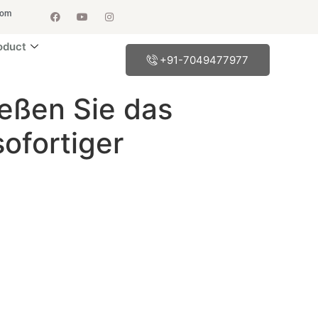
com
oduct
+91-7049477977
eßen Sie das
ofortiger