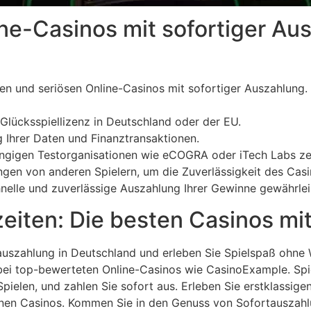
ine-Casinos mit sofortiger Au
en und seriösen Online-Casinos mit sofortiger Auszahlung. 
 Glücksspiellizenz in Deutschland oder der EU.
g Ihrer Daten und Finanztransaktionen.
gigen Testorganisationen wie eCOGRA oder iTech Labs zerti
gen von anderen Spielern, um die Zuverlässigkeit des Casi
chnelle und zuverlässige Auszahlung Ihrer Gewinne gewährlei
eiten: Die besten Casinos mi
uszahlung in Deutschland und erleben Sie Spielspaß ohne W
i top-bewerteten Online-Casinos wie CasinoExample. Spiel
Spielen, und zahlen Sie sofort aus. Erleben Sie erstklassige
en Casinos. Kommen Sie in den Genuss von Sofortauszahlu