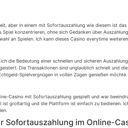
ielt, aber in einem mit Sofortauszahlung wie diesem ist da
s Spiel konzentrieren, ohne sich Gedanken über Auszahlung
wahl an Spielen. Ich kann dieses Casino everytime weitere
e ich die Bedeutung einer schnellen und sicheren Auszahlun
eistert. Die Transaktionen sind unglaublich schnell und die
Echtgeld-Spielvergnügen in vollen Zügen genießen möchte.
line-Casino mit Sofortauszahlung gespielt und war beeindru
 ist großartig und die Plattform ist einfach zu bedienen. I
len.
ur Sofortauszahlung im Online-Ca