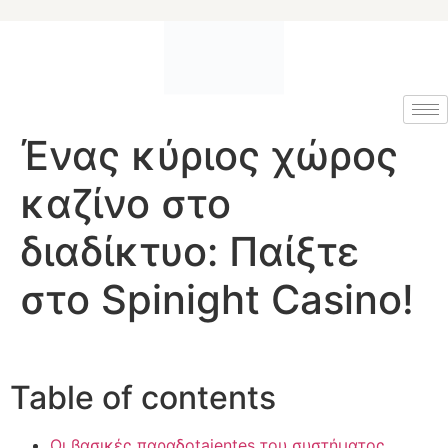
Ένας κύριος χώρος
καζίνο στο
διαδίκτυο: Παίξτε
στο Spinight Casino!
Table of contents
Οι βασικές παραδοtaientes του συστήματος