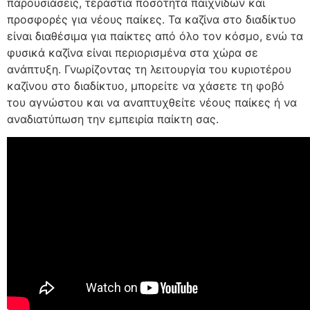
παρουσιάσεις, τεράστια ποσότητα παιχνίδων και
προσφορές για νέους παίκες. Τα καζίνα στο διαδίκτυο
είναι διαθέσιμα για παίκτες από όλο τον κόσμο, ενώ τα
φυσικά καζίνα είναι περιορισμένα στα χώρα σε
ανάπτυξη. Γνωρίζοντας τη λειτουργία του κυριοτέρου
καζίνου στο διαδίκτυο, μπορείτε να χάσετε τη φοβό
του αγνώστου και να αναπτυχθείτε νέους παίκες ή να
αναδιατύπωση την εμπειρία παίκτη σας.