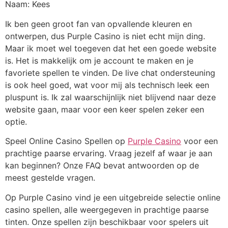
Naam: Kees
Ik ben geen groot fan van opvallende kleuren en
ontwerpen, dus Purple Casino is niet echt mijn ding.
Maar ik moet wel toegeven dat het een goede website
is. Het is makkelijk om je account te maken en je
favoriete spellen te vinden. De live chat ondersteuning
is ook heel goed, wat voor mij als technisch leek een
pluspunt is. Ik zal waarschijnlijk niet blijvend naar deze
website gaan, maar voor een keer spelen zeker een
optie.
Speel Online Casino Spellen op
Purple Casino
voor een
prachtige paarse ervaring. Vraag jezelf af waar je aan
kan beginnen? Onze FAQ bevat antwoorden op de
meest gestelde vragen.
Op Purple Casino vind je een uitgebreide selectie online
casino spellen, alle weergegeven in prachtige paarse
tinten. Onze spellen zijn beschikbaar voor spelers uit