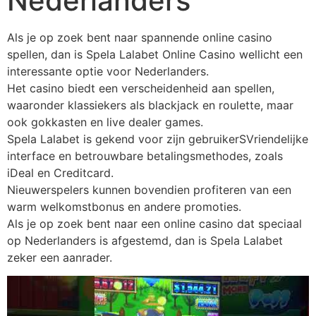
Nederlanders
Als je op zoek bent naar spannende online casino
spellen, dan is Spela Lalabet Online Casino wellicht een
interessante optie voor Nederlanders.
Het casino biedt een verscheidenheid aan spellen,
waaronder klassiekers als blackjack en roulette, maar
ook gokkasten en live dealer games.
Spela Lalabet is gekend voor zijn gebruikerSVriendelijke
interface en betrouwbare betalingsmethodes, zoals
iDeal en Creditcard.
Nieuwerspelers kunnen bovendien profiteren van een
warm welkomstbonus en andere promoties.
Als je op zoek bent naar een online casino dat speciaal
op Nederlanders is afgestemd, dan is Spela Lalabet
zeker een aanrader.