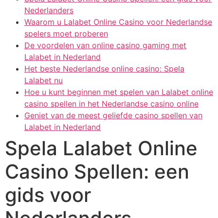
Nederlanders
Waarom u Lalabet Online Casino voor Nederlandse
spelers moet proberen
De voordelen van online casino gaming met
Lalabet in Nederland
Het beste Nederlandse online casino: Spela
Lalabet nu
Hoe u kunt beginnen met spelen van Lalabet online
casino spellen in het Nederlandse casino online
Geniet van de meest geliefde casino spellen van
Lalabet in Nederland
Spela Lalabet Online
Casino Spellen: een
gids voor