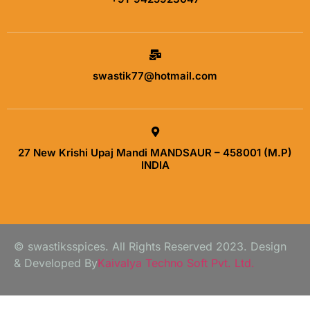
swastik77@hotmail.com
27 New Krishi Upaj Mandi MANDSAUR – 458001 (M.P)
INDIA
© swastiksspices. All Rights Reserved 2023. Design
& Developed By
Kaivalya Techno Soft Pvt. Ltd.