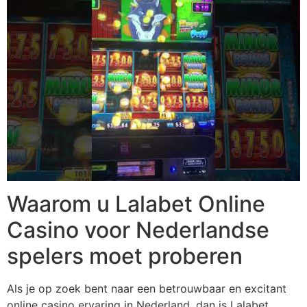
Waarom u Lalabet Online
Casino voor Nederlandse
spelers moet proberen
Als je op zoek bent naar een betrouwbaar en excitant
online casino ervaring in Nederland, dan is Lalabet