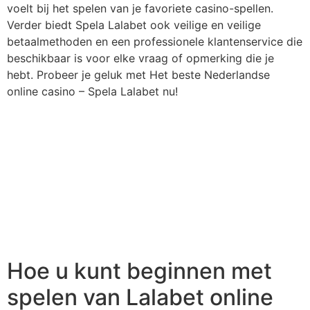
voelt bij het spelen van je favoriete casino-spellen.
Verder biedt Spela Lalabet ook veilige en veilige
betaalmethoden en een professionele klantenservice die
beschikbaar is voor elke vraag of opmerking die je
hebt. Probeer je geluk met Het beste Nederlandse
online casino – Spela Lalabet nu!
Hoe u kunt beginnen met
spelen van Lalabet online