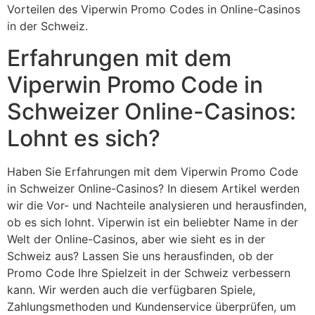
Vorteilen des Viperwin Promo Codes in Online-Casinos
in der Schweiz.
Erfahrungen mit dem
Viperwin Promo Code in
Schweizer Online-Casinos:
Lohnt es sich?
Haben Sie Erfahrungen mit dem Viperwin Promo Code
in Schweizer Online-Casinos? In diesem Artikel werden
wir die Vor- und Nachteile analysieren und herausfinden,
ob es sich lohnt. Viperwin ist ein beliebter Name in der
Welt der Online-Casinos, aber wie sieht es in der
Schweiz aus? Lassen Sie uns herausfinden, ob der
Promo Code Ihre Spielzeit in der Schweiz verbessern
kann. Wir werden auch die verfügbaren Spiele,
Zahlungsmethoden und Kundenservice überprüfen, um