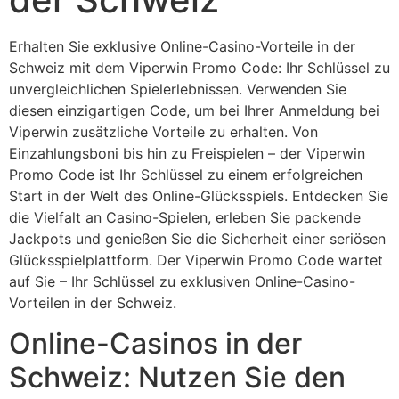
Erhalten Sie exklusive Online-Casino-Vorteile in der
Schweiz mit dem Viperwin Promo Code: Ihr Schlüssel zu
unvergleichlichen Spielerlebnissen. Verwenden Sie
diesen einzigartigen Code, um bei Ihrer Anmeldung bei
Viperwin zusätzliche Vorteile zu erhalten. Von
Einzahlungsboni bis hin zu Freispielen – der Viperwin
Promo Code ist Ihr Schlüssel zu einem erfolgreichen
Start in der Welt des Online-Glücksspiels. Entdecken Sie
die Vielfalt an Casino-Spielen, erleben Sie packende
Jackpots und genießen Sie die Sicherheit einer seriösen
Glücksspielplattform. Der Viperwin Promo Code wartet
auf Sie – Ihr Schlüssel zu exklusiven Online-Casino-
Vorteilen in der Schweiz.
Online-Casinos in der
Schweiz: Nutzen Sie den