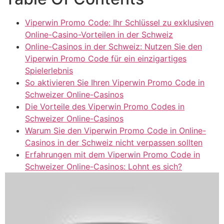
Viperwin Promo Code: Ihr Schlüssel zu exklusiven
Online-Casino-Vorteilen in der Schweiz
Online-Casinos in der Schweiz: Nutzen Sie den
Viperwin Promo Code für ein einzigartiges
Spielerlebnis
So aktivieren Sie Ihren Viperwin Promo Code in
Schweizer Online-Casinos
Die Vorteile des Viperwin Promo Codes in
Schweizer Online-Casinos
Warum Sie den Viperwin Promo Code in Online-
Casinos in der Schweiz nicht verpassen sollten
Erfahrungen mit dem Viperwin Promo Code in
Schweizer Online-Casinos: Lohnt es sich?