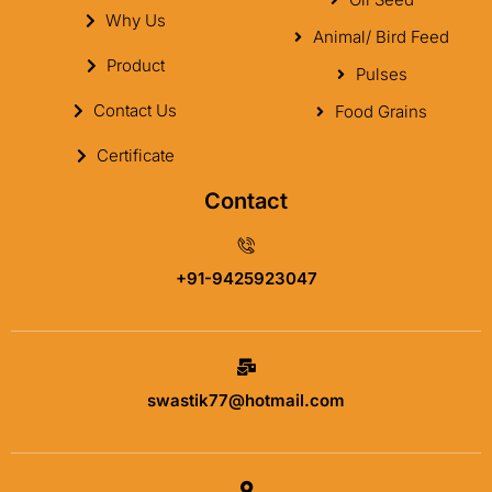
Why Us
Animal/ Bird Feed
Product
Pulses
Contact Us
Food Grains
Certificate
Contact
+91-9425923047
swastik77@hotmail.com