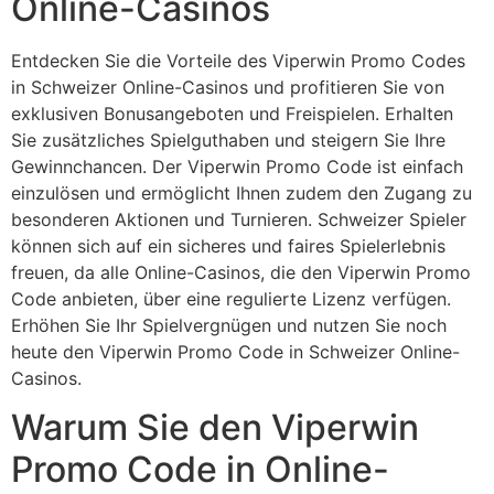
Online-Casinos
Entdecken Sie die Vorteile des Viperwin Promo Codes
in Schweizer Online-Casinos und profitieren Sie von
exklusiven Bonusangeboten und Freispielen. Erhalten
Sie zusätzliches Spielguthaben und steigern Sie Ihre
Gewinnchancen. Der Viperwin Promo Code ist einfach
einzulösen und ermöglicht Ihnen zudem den Zugang zu
besonderen Aktionen und Turnieren. Schweizer Spieler
können sich auf ein sicheres und faires Spielerlebnis
freuen, da alle Online-Casinos, die den Viperwin Promo
Code anbieten, über eine regulierte Lizenz verfügen.
Erhöhen Sie Ihr Spielvergnügen und nutzen Sie noch
heute den Viperwin Promo Code in Schweizer Online-
Casinos.
Warum Sie den Viperwin
Promo Code in Online-