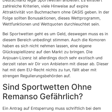
Deutschland legal Sportwetten anbieten. Es existiert
zahlreiche Kriterien, viele Hinweise auf expire
Attraktivität von Buchmachern ohne OASIS geben. In der
Folge sollten Bonusaktionen, dieses Wettprogramm,
Wettfunktionen und Wettquoten durchleuchtet sein.
Bei Sportwetten geht es um Geld, deswegen muss es in
diesem Bereich unbedingt stimmen. Auch die Komoren
haben es sich nicht nehmen lassen, eine eigene
Glücksspiellizenz auf den Markt zu bringen. Die
Anjouan-Lizenz ist allerdings doch sehr exotisch und
derzeit raten wir Dir von Anbietern mit dieser ab. Dieser
hat mit dem EU-Recht nichts zu tun, fällt aber mit
strengen Regulierungsbehörden auf.
Sind Sportwetten Ohne
Remanso Gefährlich?
Ein Antrag auf Entsperrung muss schriftlich bei dem