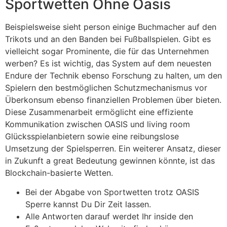
Sportwetten Ohne Oasis
Beispielsweise sieht person einige Buchmacher auf den
Trikots und an den Banden bei Fußballspielen. Gibt es
vielleicht sogar Prominente, die für das Unternehmen
werben? Es ist wichtig, das System auf dem neuesten
Endure der Technik ebenso Forschung zu halten, um den
Spielern den bestmöglichen Schutzmechanismus vor
Überkonsum ebenso finanziellen Problemen über bieten.
Diese Zusammenarbeit ermöglicht eine effiziente
Kommunikation zwischen OASIS und living room
Glücksspielanbietern sowie eine reibungslose
Umsetzung der Spielsperren. Ein weiterer Ansatz, dieser
in Zukunft a great Bedeutung gewinnen könnte, ist das
Blockchain-basierte Wetten.
Bei der Abgabe von Sportwetten trotz OASIS
Sperre kannst Du Dir Zeit lassen.
Alle Antworten darauf werdet Ihr inside den