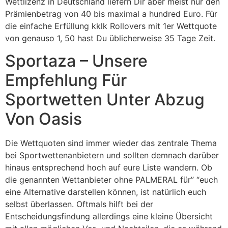
Wettlizenz in Deutschland liefern Dir aber meist nur den
Prämienbetrag von 40 bis maximal a hundred Euro. Für
die einfache Erfüllung kklk Rollovers mit 1er Wettquote
von genauso 1, 50 hast Du üblicherweise 35 Tage Zeit.
Sportaza – Unsere
Empfehlung Für
Sportwetten Unter Abzug
Von Oasis
Die Wettquoten sind immer wieder das zentrale Thema
bei Sportwettenanbietern und sollten demnach darüber
hinaus entsprechend hoch auf eure Liste wandern. Ob
die genannten Wettanbieter ohne PALMERAL für” “euch
eine Alternative darstellen können, ist natürlich euch
selbst überlassen. Oftmals hilft bei der
Entscheidungsfindung allerdings eine kleine Übersicht