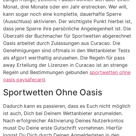
Monat, drei Monate oder ein Jahr erstrecken. Wer will,
kann sogar noch eine komplette, dauerhafte Sperre
(Ausschluss) aktivieren. Der wichtigste Punkt hierbei ist,
dass jene Sperre ihre persönliche Angelegenheit ist. Die
Überzahl der Buchmacher für Sportwetten abgerechnet
Oasis arbeitet durch Zulassungen aus Curacao. Die
Genehmigungen sind oftmals in den Wettanbieter Tests
als afgjort werthaltig anzusehen. Die Regeln für pass
away Erteilung der Lizenzen in Curacao ist an strenge
Regeln und Bestimmungen gebunden
sportwetten ohne
oasis paysafecard
.
Sportwetten Ohne Oasis
Dadurch kann es passieren, dass es Euch nicht möglich
ist auch, Dich bei Deinem Wettanbieter anzumelden.
Nach erfolgreicher Aktivierung Deines Nutzerkontos
musst Du Deine erste Gutschrift vornehmen. Hierfür
loggst Du Dich durch Deinen Anmeldedaten in den