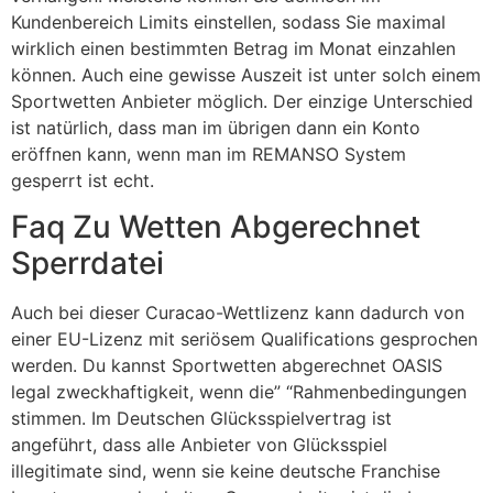
Kundenbereich Limits einstellen, sodass Sie maximal
wirklich einen bestimmten Betrag im Monat einzahlen
können. Auch eine gewisse Auszeit ist unter solch einem
Sportwetten Anbieter möglich. Der einzige Unterschied
ist natürlich, dass man im übrigen dann ein Konto
eröffnen kann, wenn man im REMANSO System
gesperrt ist echt.
Faq Zu Wetten Abgerechnet
Sperrdatei
Auch bei dieser Curacao-Wettlizenz kann dadurch von
einer EU-Lizenz mit seriösem Qualifications gesprochen
werden. Du kannst Sportwetten abgerechnet OASIS
legal zweckhaftigkeit, wenn die” “Rahmenbedingungen
stimmen. Im Deutschen Glücksspielvertrag ist
angeführt, dass alle Anbieter von Glücksspiel
illegitimate sind, wenn sie keine deutsche Franchise