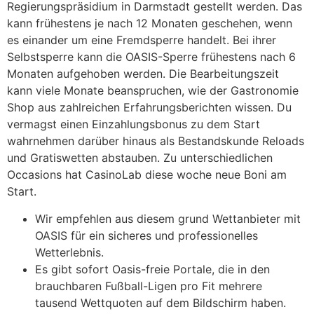
Regierungspräsidium in Darmstadt gestellt werden. Das
kann frühestens je nach 12 Monaten geschehen, wenn
es einander um eine Fremdsperre handelt. Bei ihrer
Selbstsperre kann die OASIS-Sperre frühestens nach 6
Monaten aufgehoben werden. Die Bearbeitungszeit
kann viele Monate beanspruchen, wie der Gastronomie
Shop aus zahlreichen Erfahrungsberichten wissen. Du
vermagst einen Einzahlungsbonus zu dem Start
wahrnehmen darüber hinaus als Bestandskunde Reloads
und Gratiswetten abstauben. Zu unterschiedlichen
Occasions hat CasinoLab diese woche neue Boni am
Start.
Wir empfehlen aus diesem grund Wettanbieter mit
OASIS für ein sicheres und professionelles
Wetterlebnis.
Es gibt sofort Oasis-freie Portale, die in den
brauchbaren Fußball-Ligen pro Fit mehrere
tausend Wettquoten auf dem Bildschirm haben.