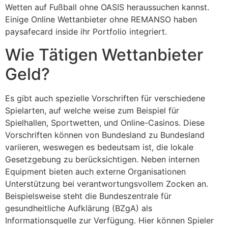
Wetten auf Fußball ohne OASIS heraussuchen kannst.
Einige Online Wettanbieter ohne REMANSO haben
paysafecard inside ihr Portfolio integriert.
Wie Tätigen Wettanbieter
Geld?
Es gibt auch spezielle Vorschriften für verschiedene
Spielarten, auf welche weise zum Beispiel für
Spielhallen, Sportwetten, und Online-Casinos. Diese
Vorschriften können von Bundesland zu Bundesland
variieren, weswegen es bedeutsam ist, die lokale
Gesetzgebung zu berücksichtigen. Neben internen
Equipment bieten auch externe Organisationen
Unterstützung bei verantwortungsvollem Zocken an.
Beispielsweise steht die Bundeszentrale für
gesundheitliche Aufklärung (BZgA) als
Informationsquelle zur Verfügung. Hier können Spieler