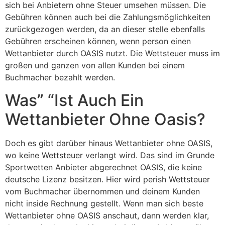
sich bei Anbietern ohne Steuer umsehen müssen. Die
Gebühren können auch bei die Zahlungsmöglichkeiten
zurückgezogen werden, da an dieser stelle ebenfalls
Gebühren erscheinen können, wenn person einen
Wettanbieter durch OASIS nutzt. Die Wettsteuer muss im
großen und ganzen von allen Kunden bei einem
Buchmacher bezahlt werden.
Was” “Ist Auch Ein
Wettanbieter Ohne Oasis?
Doch es gibt darüber hinaus Wettanbieter ohne OASIS,
wo keine Wettsteuer verlangt wird. Das sind im Grunde
Sportwetten Anbieter abgerechnet OASIS, die keine
deutsche Lizenz besitzen. Hier wird perish Wettsteuer
vom Buchmacher übernommen und deinem Kunden
nicht inside Rechnung gestellt. Wenn man sich beste
Wettanbieter ohne OASIS anschaut, dann werden klar,