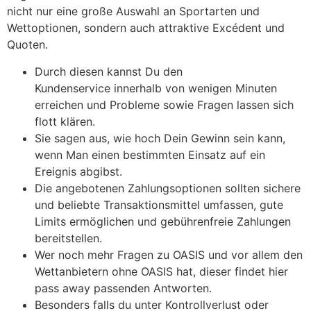
nicht nur eine große Auswahl an Sportarten und
Wettoptionen, sondern auch attraktive Excédent und
Quoten.
Durch diesen kannst Du den
Kundenservice innerhalb von wenigen Minuten
erreichen und Probleme sowie Fragen lassen sich
flott klären.
Sie sagen aus, wie hoch Dein Gewinn sein kann,
wenn Man einen bestimmten Einsatz auf ein
Ereignis abgibst.
Die angebotenen Zahlungsoptionen sollten sichere
und beliebte Transaktionsmittel umfassen, gute
Limits ermöglichen und gebührenfreie Zahlungen
bereitstellen.
Wer noch mehr Fragen zu OASIS und vor allem den
Wettanbietern ohne OASIS hat, dieser findet hier
pass away passenden Antworten.
Besonders falls du unter Kontrollverlust oder