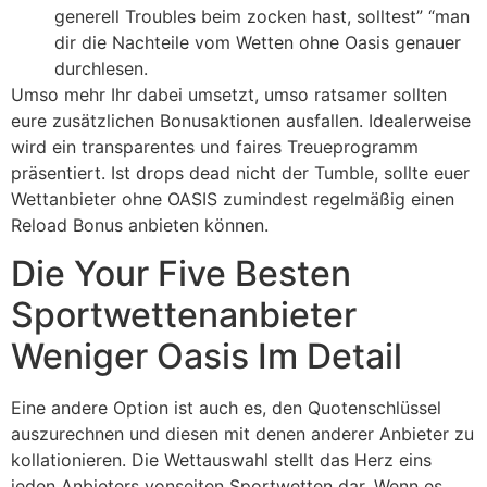
generell Troubles beim zocken hast, solltest” “man
dir die Nachteile vom Wetten ohne Oasis genauer
durchlesen.
Umso mehr Ihr dabei umsetzt, umso ratsamer sollten
eure zusätzlichen Bonusaktionen ausfallen. Idealerweise
wird ein transparentes und faires Treueprogramm
präsentiert. Ist drops dead nicht der Tumble, sollte euer
Wettanbieter ohne OASIS zumindest regelmäßig einen
Reload Bonus anbieten können.
Die Your Five Besten
Sportwettenanbieter
Weniger Oasis Im Detail
Eine andere Option ist auch es, den Quotenschlüssel
auszurechnen und diesen mit denen anderer Anbieter zu
kollationieren. Die Wettauswahl stellt das Herz eins
jeden Anbieters vonseiten Sportwetten dar. Wenn es