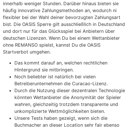
innerhalb weniger Stunden. Darüber hinaus bieten sie
häufig innovative Zahlungsmethoden an, wodurch ni
flexibler bei der Wahl deiner bevorzugten Zahlungsart
bist. Die OASIS Sperre gilt ausschließlich in Deutschland
und dort nur für das Glücksspiel bei Anbietern über
deutschen Lizenzen. Wenn Du bei einem Wettanbieter
ohne REMANSO spielst, kannst Du die OASIS
Startverbot umgehen.
Das kommt darauf an, welchen rechtlichen
Hintergrund sie mitbringen.
Noch beliebter ist natürlich bei vielen
Betreiberunternehmen die Curacao-Lizenz.
Durch die Nutzung dieser dezentralen Technologie
könnten Wettanbieter die Anonymität der Spieler
wahren, gleichzeitig trotzdem transparente und
unkomplizierte Wettmöglichkeiten bieten.
Unsere Tests haben gezeigt, wenn sich die
Buchmacher an dieser Location sehr fair ebenso