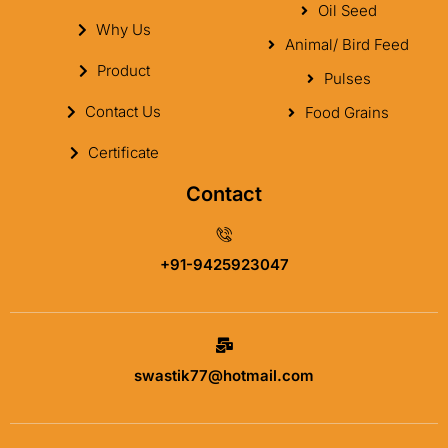
Oil Seed
Why Us
Animal/ Bird Feed
Product
Pulses
Contact Us
Food Grains
Certificate
Contact
+91-9425923047
swastik77@hotmail.com