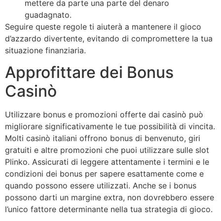
mettere da parte una parte del denaro
guadagnato.
Seguire queste regole ti aiuterà a mantenere il gioco
d’azzardo divertente, evitando di compromettere la tua
situazione finanziaria.
Approfittare dei Bonus
Casinò
Utilizzare bonus e promozioni offerte dai casinò può
migliorare significativamente le tue possibilità di vincita.
Molti casinò italiani offrono bonus di benvenuto, giri
gratuiti e altre promozioni che puoi utilizzare sulle slot
Plinko. Assicurati di leggere attentamente i termini e le
condizioni dei bonus per sapere esattamente come e
quando possono essere utilizzati. Anche se i bonus
possono darti un margine extra, non dovrebbero essere
l’unico fattore determinante nella tua strategia di gioco.