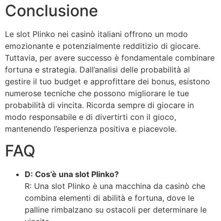
Conclusione
Le slot Plinko nei casinò italiani offrono un modo
emozionante e potenzialmente redditizio di giocare.
Tuttavia, per avere successo è fondamentale combinare
fortuna e strategia. Dall’analisi delle probabilità al
gestire il tuo budget e approfittare dei bonus, esistono
numerose tecniche che possono migliorare le tue
probabilità di vincita. Ricorda sempre di giocare in
modo responsabile e di divertirti con il gioco,
mantenendo l’esperienza positiva e piacevole.
FAQ
D: Cos’è una slot Plinko?
R: Una slot Plinko è una macchina da casinò che
combina elementi di abilità e fortuna, dove le
palline rimbalzano su ostacoli per determinare le