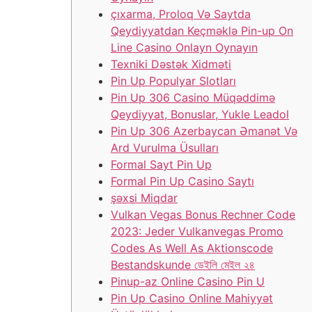
çıxarma, Proloq Və Saytda
Qeydiyyatdan Keçməklə Pin-up On
Line Casino Onlayn Oynayın
Texniki Dəstək Xidməti
Pin Up Populyar Slotları
Pin Up 306 Casino Müqəddimə
Qeydiyyat, Bonuslar, Yukle Leadol
Pin Up 306 Azerbaycan Əmanət Və
Ard Vurulma Üsulları
Formal Sayt Pin Up
Formal Pin Up Casino Saytı
şəxsi Miqdar
Vulkan Vegas Bonus Rechner Code
2023: Jeder Vulkanvegas Promo
Codes As Well As Aktionscode
Bestandskunde ডেইলি মেইল ২৪
Pinup-az Online Casino Pin U
Pin Up Casino Online Mahiyyət