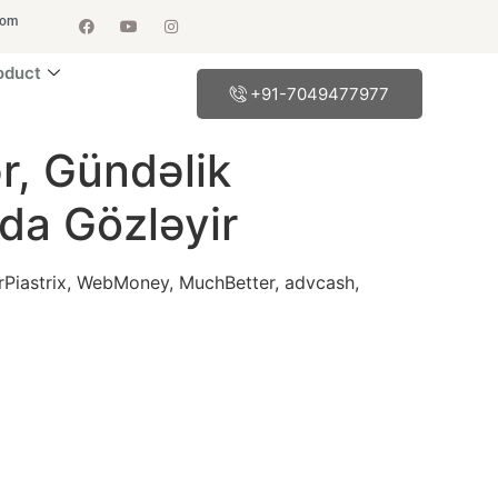
com
oduct
+91-7049477977
ər, Gündəlik
oda Gözləyir
r
Piastrix, WebMoney, MuchBetter, advcash,