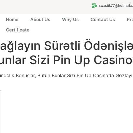
swastik77@hotmail.
Home
About Us
Why Us
Contact Us
Pr
Certificate
ğlayın️ Sürətli Ödənişl
unlar Sizi Pin Up Casin
Gündəlik Bonuslar, Bütün Bunlar Sizi Pin Up Casinoda Gözləyi