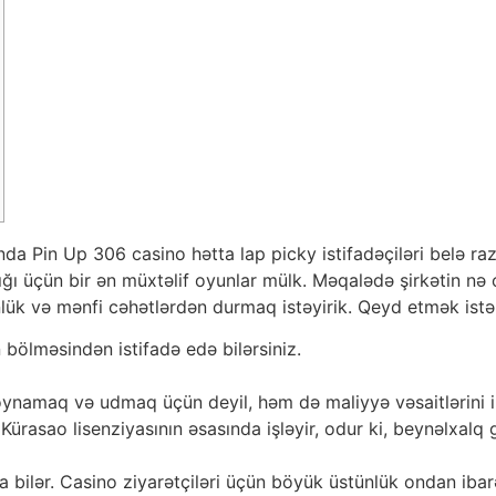
 Pin Up 306 casino hətta lap picky istifadəçiləri belə razı
 üçün bir ən müxtəlif oyunlar mülk. Məqalədə şirkətin nə 
ük və mənfi cəhətlərdən durmaq istəyirik. Qeyd etmək istərd
bölməsindən istifadə edə bilərsiniz.
ynamaq və udmaq üçün deyil, həm də maliyyə vəsaitlərini iki
rasao lisenziyasının əsasında işləyir, odur ki, beynəlxalq 
la bilər. Casino ziyarətçiləri üçün böyük üstünlük ondan ibar