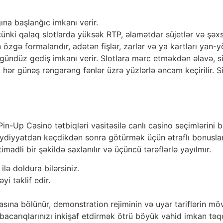
ına başlanğıc imkanı verir.
nki qalaq slotlarda yüksək RTP, əlamətdar süjetlər və şəxs
özgə formalarıdır, adətən fişlər, zarlar və ya kartları yan-yö
ündüz gediş imkanı verir. Slotlara mərc etməkdən əlavə, si
 hər günəş rəngarəng fənlər üzrə yüzlərlə əncam keçirilir. S
Pin-Up Casino tətbiqləri vasitəsilə canlı casino seçimlərini b
eydiyyatdan keçdikdən sonra götürmək üçün ətraflı bonuslar
adli bir şəkildə saxlanılır və üçüncü tərəflərlə yayılmır.
ilə doldura bilərsiniz.
i təklif edir.
asına bölünür, demonstration rejiminin və uyar tariflərin m
acarıqlarınızı inkişaf etdirmək ötrü böyük vahid imkan tə