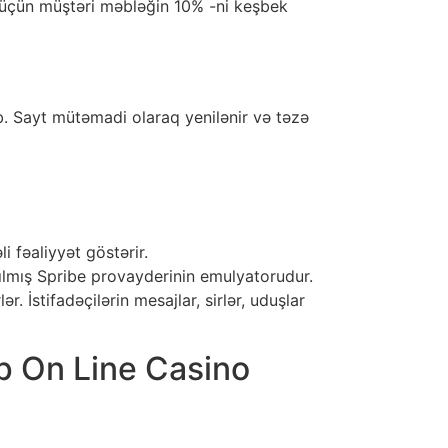
üçün müştəri məbləğin 10% -ni keşbek
lıb. Sayt mütəmadi olaraq yenilənir və təzə
 fəaliyyət göstərir.
lmış Spribe provayderinin emulyatorudur.
. İstifadəçilərin mesajlar, sirlər, uduşlar
p On Line Casino