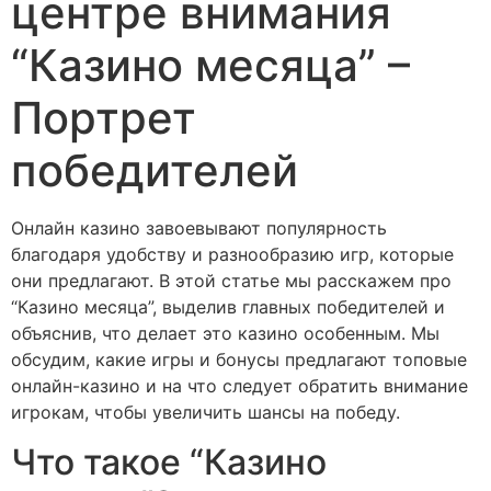
центре внимания
“Казино месяца” –
Портрет
победителей
Онлайн казино завоевывают популярность
благодаря удобству и разнообразию игр, которые
они предлагают. В этой статье мы расскажем про
“Казино месяца”, выделив главных победителей и
объяснив, что делает это казино особенным. Мы
обсудим, какие игры и бонусы предлагают топовые
онлайн-казино и на что следует обратить внимание
игрокам, чтобы увеличить шансы на победу.
Что такое “Казино