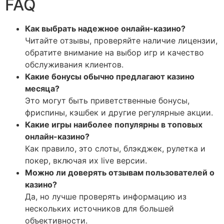
FAQ
Как выбрать надежное онлайн-казино?
Читайте отзывы, проверяйте наличие лицензии,
обратите внимание на выбор игр и качество
обслуживания клиентов.
Какие бонусы обычно предлагают казино
месяца?
Это могут быть приветственные бонусы,
фриспины, кэшбек и другие регулярные акции.
Какие игры наиболее популярны в топовых
онлайн-казино?
Как правило, это слоты, блэкджек, рулетка и
покер, включая их live версии.
Можно ли доверять отзывам пользователей о
казино?
Да, но лучше проверять информацию из
нескольких источников для большей
объективности.