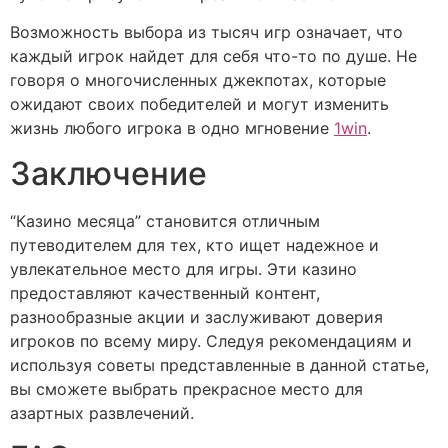
Возможность выбора из тысяч игр означает, что
каждый игрок найдет для себя что-то по душе. Не
говоря о многочисленных джекпотах, которые
ожидают своих победителей и могут изменить
жизнь любого игрока в одно мгновение
1win
.
Заключение
“Казино месяца” становится отличным
путеводителем для тех, кто ищет надежное и
увлекательное место для игры. Эти казино
предоставляют качественный контент,
разнообразные акции и заслуживают доверия
игроков по всему миру. Следуя рекомендациям и
используя советы представленные в данной статье,
вы сможете выбрать прекрасное место для
азартных развлечений.