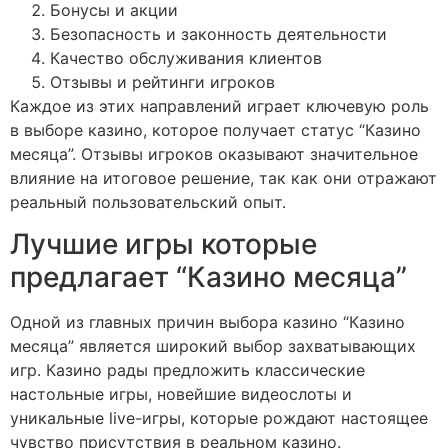
Бонусы и акции
Безопасность и законность деятельности
Качество обслуживания клиентов
Отзывы и рейтинги игроков
Каждое из этих направлений играет ключевую роль
в выборе казино, которое получает статус “Казино
месяца”. Отзывы игроков оказывают значительное
влияние на итоговое решение, так как они отражают
реальный пользовательский опыт.
Лучшие игры которые
предлагает “Казино месяца”
Одной из главных причин выбора казино “Казино
месяца” является широкий выбор захватывающих
игр. Казино рады предложить классические
настольные игры, новейшие видеослоты и
уникальные live-игры, которые рождают настоящее
чувство присутствия в реальном казино.