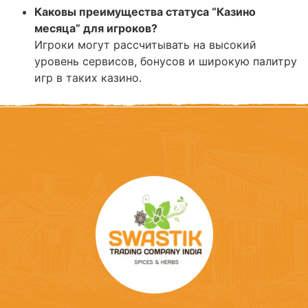
Каковы преимущества статуса “Казино
месяца” для игроков?
Игроки могут рассчитывать на высокий
уровень сервисов, бонусов и широкую палитру
игр в таких казино.