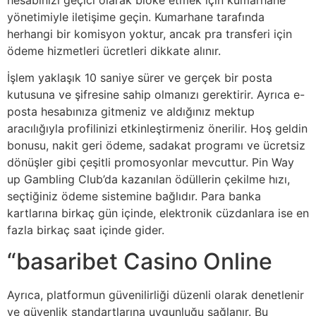
yönetimiyle iletişime geçin. Kumarhane tarafında
herhangi bir komisyon yoktur, ancak pra transferi için
ödeme hizmetleri ücretleri dikkate alınır.
İşlem yaklaşık 10 saniye sürer ve gerçek bir posta
kutusuna ve şifresine sahip olmanızı gerektirir. Ayrıca e-
posta hesabınıza gitmeniz ve aldığınız mektup
aracılığıyla profilinizi etkinleştirmeniz önerilir. Hoş geldin
bonusu, nakit geri ödeme, sadakat programı ve ücretsiz
dönüşler gibi çeşitli promosyonlar mevcuttur. Pin Way
up Gambling Club’da kazanılan ödüllerin çekilme hızı,
seçtiğiniz ödeme sistemine bağlıdır. Para banka
kartlarına birkaç gün içinde, elektronik cüzdanlara ise en
fazla birkaç saat içinde gider.
“basaribet Casino Online
Ayrıca, platformun güvenilirliği düzenli olarak denetlenir
ve güvenlik standartlarına uygunluğu sağlanır. Bu