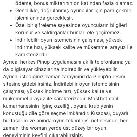
ödeme, bonus miktarının on katından fazla olamaz.
Genellikle, doğrulanmış oyuncular için para çekme
işlemi anında gerçekleşir.
Özel bir şifreleme sayesinde oyuncuların bilgileri
korunur ve saldırganlar bunları ele geçiremez.
İndirilebilir oyun istemcisinin çalışması, yüksek
indirme hızı, yüksek kalite ve mükemmel arayüz ile
karakterizedir.
Ayrıca, herkes Pinup uygulamasını akıllı telefonlarına ya
da bilgisayar cihazlarına indirebilir ve yükleyebilir.
Ayrıca, istediğiniz zaman tarayıcınızda Pinup’ın resmi
sitesine gidebilirsiniz. İndirilebilir oyun istemcisinin
çalışması, yüksek indirme hızı, yüksek kalite ve
mükemmel arayüz ile karakterizedir. Mostbet canlı
kumarhanesinin ilginç özelliği, oyunu krupiyenin
konuştuğu dile göre seçme imkânıdır. Kısacası, duyarlı
bir tasarım ve anında oyun teknolojisi neticesinde, her
zaman, the woman yerde üst düzey bir oyun
deneyiminin keyfini çıkarabilirsiniz.