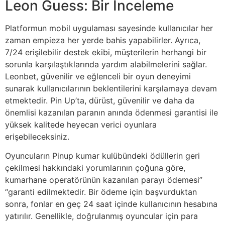
Leon Guess: Bir İnceleme
Platformun mobil uygulaması sayesinde kullanıcılar her
zaman empieza her yerde bahis yapabilirler. Ayrıca,
7/24 erişilebilir destek ekibi, müşterilerin herhangi bir
sorunla karşılaştıklarında yardım alabilmelerini sağlar.
Leonbet, güvenilir ve eğlenceli bir oyun deneyimi
sunarak kullanıcılarının beklentilerini karşılamaya devam
etmektedir. Pin Up’ta, dürüst, güvenilir ve daha da
önemlisi kazanılan paranın anında ödenmesi garantisi ile
yüksek kalitede heyecan verici oyunlara
erişebileceksiniz.
Oyuncuların Pinup kumar kulübündeki ödüllerin geri
çekilmesi hakkındaki yorumlarının çoğuna göre,
kumarhane operatörünün kazanılan parayı ödemesi”
“garanti edilmektedir. Bir ödeme için başvurduktan
sonra, fonlar en geç 24 saat içinde kullanıcının hesabına
yatırılır. Genellikle, doğrulanmış oyuncular için para