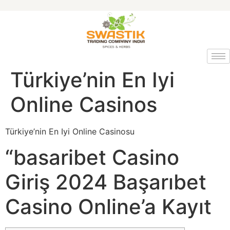
Türkiye’nin En Iyi
Online Casinos
Türkiye’nin En Iyi Online Casinosu
“basaribet Casino
Giriş 2024 Başarıbet
Casino Online’a Kayıt