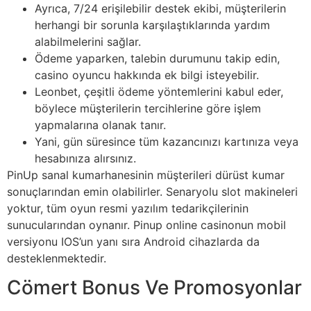
Ayrıca, 7/24 erişilebilir destek ekibi, müşterilerin
herhangi bir sorunla karşılaştıklarında yardım
alabilmelerini sağlar.
Ödeme yaparken, talebin durumunu takip edin,
casino oyuncu hakkında ek bilgi isteyebilir.
Leonbet, çeşitli ödeme yöntemlerini kabul eder,
böylece müşterilerin tercihlerine göre işlem
yapmalarına olanak tanır.
Yani, gün süresince tüm kazancınızı kartınıza veya
hesabınıza alırsınız.
PinUp sanal kumarhanesinin müşterileri dürüst kumar
sonuçlarından emin olabilirler. Senaryolu slot makineleri
yoktur, tüm oyun resmi yazılım tedarikçilerinin
sunucularından oynanır. Pinup online casinonun mobil
versiyonu IOS’un yanı sıra Android cihazlarda da
desteklenmektedir.
Cömert Bonus Ve Promosyonlar