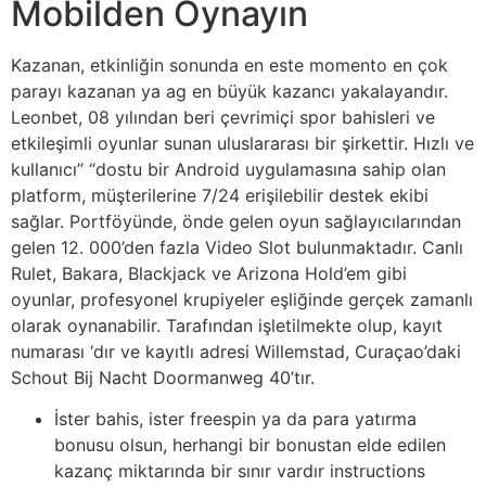
Mobilden Oynayın
Kazanan, etkinliğin sonunda en este momento en çok
parayı kazanan ya ag en büyük kazancı yakalayandır.
Leonbet, 08 yılından beri çevrimiçi spor bahisleri ve
etkileşimli oyunlar sunan uluslararası bir şirkettir. Hızlı ve
kullanıcı” “dostu bir Android uygulamasına sahip olan
platform, müşterilerine 7/24 erişilebilir destek ekibi
sağlar. Portföyünde, önde gelen oyun sağlayıcılarından
gelen 12. 000’den fazla Video Slot bulunmaktadır. Canlı
Rulet, Bakara, Blackjack ve Arizona Hold’em gibi
oyunlar, profesyonel krupiyeler eşliğinde gerçek zamanlı
olarak oynanabilir. Tarafından işletilmekte olup, kayıt
numarası ‘dır ve kayıtlı adresi Willemstad, Curaçao’daki
Schout Bij Nacht Doormanweg 40’tır.
İster bahis, ister freespin ya da para yatırma
bonusu olsun, herhangi bir bonustan elde edilen
kazanç miktarında bir sınır vardır instructions