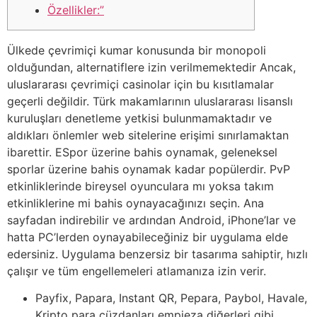
Özellikler:”
Ülkede çevrimiçi kumar konusunda bir monopoli
olduğundan, alternatiflere izin verilmemektedir Ancak,
uluslararası çevrimiçi casinolar için bu kısıtlamalar
geçerli değildir. Türk makamlarının uluslararası lisanslı
kuruluşları denetleme yetkisi bulunmamaktadır ve
aldıkları önlemler web sitelerine erişimi sınırlamaktan
ibarettir. ESpor üzerine bahis oynamak, geleneksel
sporlar üzerine bahis oynamak kadar popülerdir. PvP
etkinliklerinde bireysel oyunculara mı yoksa takım
etkinliklerine mi bahis oynayacağınızı seçin. Ana
sayfadan indirebilir ve ardından Android, iPhone’lar ve
hatta PC’lerden oynayabileceğiniz bir uygulama elde
edersiniz. Uygulama benzersiz bir tasarıma sahiptir, hızlı
çalışır ve tüm engellemeleri atlamanıza izin verir.
Payfix, Papara, Instant QR, Pepara, Paybol, Havale,
Kripto para cüzdanları empieza diğerleri gibi