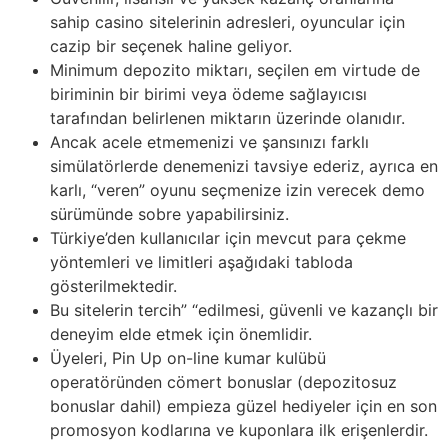
sahip casino sitelerinin adresleri, oyuncular için
cazip bir seçenek haline geliyor.
Minimum depozito miktarı, seçilen em virtude de
biriminin bir birimi veya ödeme sağlayıcısı
tarafından belirlenen miktarın üzerinde olanıdır.
Ancak acele etmemenizi ve şansınızı farklı
simülatörlerde denemenizi tavsiye ederiz, ayrıca en
karlı, “veren” oyunu seçmenize izin verecek demo
sürümünde sobre yapabilirsiniz.
Türkiye’den kullanıcılar için mevcut para çekme
yöntemleri ve limitleri aşağıdaki tabloda
gösterilmektedir.
Bu sitelerin tercih” “edilmesi, güvenli ve kazançlı bir
deneyim elde etmek için önemlidir.
Üyeleri, Pin Up on-line kumar kulübü
operatöründen cömert bonuslar (depozitosuz
bonuslar dahil) empieza güzel hediyeler için en son
promosyon kodlarına ve kuponlara ilk erişenlerdir.