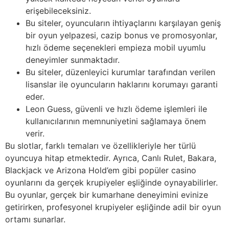
erişebileceksiniz.
Bu siteler, oyuncuların ihtiyaçlarını karşılayan geniş
bir oyun yelpazesi, cazip bonus ve promosyonlar,
hızlı ödeme seçenekleri empieza mobil uyumlu
deneyimler sunmaktadır.
Bu siteler, düzenleyici kurumlar tarafından verilen
lisanslar ile oyuncuların haklarını korumayı garanti
eder.
Leon Guess, güvenli ve hızlı ödeme işlemleri ile
kullanıcılarının memnuniyetini sağlamaya önem
verir.
Bu slotlar, farklı temaları ve özellikleriyle her türlü
oyuncuya hitap etmektedir. Ayrıca, Canlı Rulet, Bakara,
Blackjack ve Arizona Hold’em gibi popüler casino
oyunlarını da gerçek krupiyeler eşliğinde oynayabilirler.
Bu oyunlar, gerçek bir kumarhane deneyimini evinize
getirirken, profesyonel krupiyeler eşliğinde adil bir oyun
ortamı sunarlar.