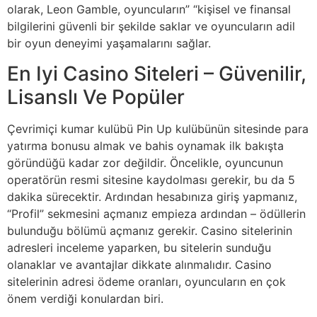
olarak, Leon Gamble, oyuncuların” “kişisel ve finansal
bilgilerini güvenli bir şekilde saklar ve oyuncuların adil
bir oyun deneyimi yaşamalarını sağlar.
En Iyi Casino Siteleri – Güvenilir,
Lisanslı Ve Popüler
Çevrimiçi kumar kulübü Pin Up kulübünün sitesinde para
yatırma bonusu almak ve bahis oynamak ilk bakışta
göründüğü kadar zor değildir. Öncelikle, oyuncunun
operatörün resmi sitesine kaydolması gerekir, bu da 5
dakika sürecektir. Ardından hesabınıza giriş yapmanız,
“Profil” sekmesini açmanız empieza ardından – ödüllerin
bulunduğu bölümü açmanız gerekir. Casino sitelerinin
adresleri inceleme yaparken, bu sitelerin sunduğu
olanaklar ve avantajlar dikkate alınmalıdır. Casino
sitelerinin adresi ödeme oranları, oyuncuların en çok
önem verdiği konulardan biri.