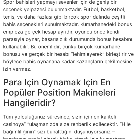
Spor bahisleri yapmayı sevenler için de geniş bir
seçenek yelpazesi bulunmaktadır. Futbol, basketbol,
tenis, ve daha fazlası gibi birçok spor dalında çeşitli
bahis seçenekleri sunulmaktadır. Kumarhanedeki bonus
empieza gerçek hesap ayrıdır, oyuncu önce kendi
parasıyla oynar, başarısızlık durumunda bonus hesabını
kullanabilir. Bu önemlidir, çünkü birçok kumarhane
bonusu ve gerçek bir hesabı “lehimleyerek” birleştirir ve
böylece bahis oynanana kadar kazançların çekilmesine
izin vermez.
Para Için Oynamak Için En
Popüler Position Makineleri
Hangileridir?
Tüm yolculuğunuz süresince, sizin için en kaliteli
casinoya” “ulaşmanızda size rehberlik edilecektir. “Hile
bağımlılığının” sizi bunalttığını düşünüyorsanız –
hesabınızı geçici olarak bloke etmek için kumarhane