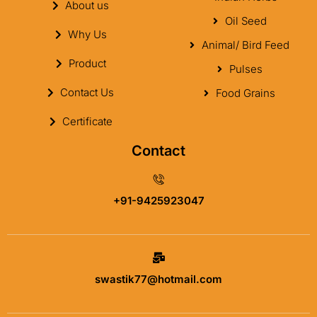
About us
Oil Seed
Why Us
Animal/ Bird Feed
Product
Pulses
Contact Us
Food Grains
Certificate
Contact
+91-9425923047
swastik77@hotmail.com