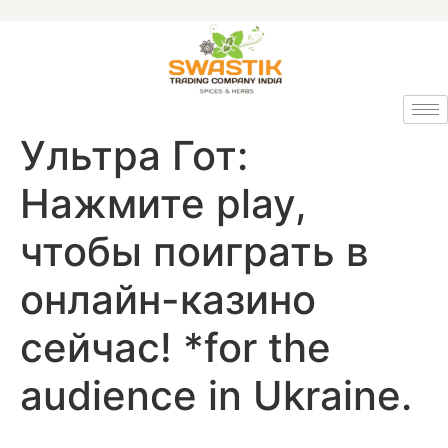
Ультра Гот:
Нажмите play,
чтобы поиграть в
онлайн-казино
сейчас! *for the
audience in Ukraine.