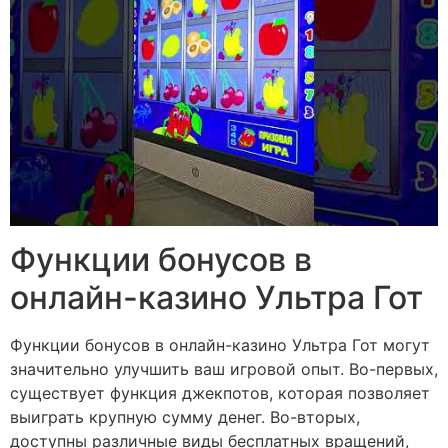
Функции бонусов в
онлайн-казино Ультра Гот
Функции бонусов в онлайн-казино Ультра Гот могут
значительно улучшить ваш игровой опыт. Во-первых,
существует функция джекпотов, которая позволяет
выиграть крупную сумму денег. Во-вторых,
доступны различные виды бесплатных вращений,