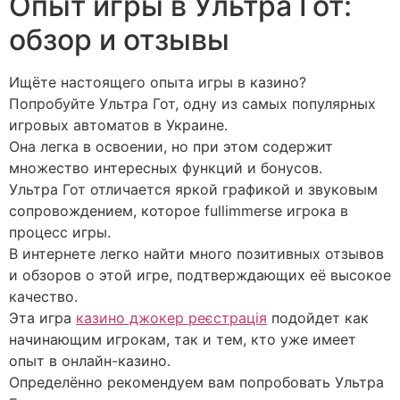
Опыт игры в Ультра Гот:
обзор и отзывы
Ищёте настоящего опыта игры в казино?
Попробуйте Ультра Гот, одну из самых популярных
игровых автоматов в Украине.
Она легка в освоении, но при этом содержит
множество интересных функций и бонусов.
Ультра Гот отличается яркой графикой и звуковым
сопровождением, которое fullimmerse игрока в
процесс игры.
В интернете легко найти много позитивных отзывов
и обзоров о этой игре, подтверждающих её высокое
качество.
Эта игра
казино джокер реєстрація
подойдет как
начинающим игрокам, так и тем, кто уже имеет
опыт в онлайн-казино.
Определённо рекомендуем вам попробовать Ультра