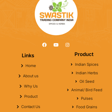
Product
Links
Indian Spices
Home
Indian Herbs
About us
Oil Seed
Why Us
Animal/ Bird Feed
Product
Pulses
Contact Us
Food Grains