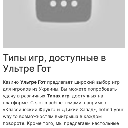
Типы игр, доступные в
Ультре Гот
Казино
Ультре Гот
предлагает широкий выбор игр
для игроков из Украины. Вы можете попробовать
удачу в различных
Типах игр
, доступных на
платформе. С slot machine темами, например
«Классический Фрукт» и «Дикий Запад», поfind your
way to возможностям выигрыша в каждом
повороте. Кроме того, мы предлагаем настольные