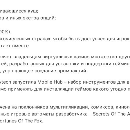
чивающиеся куш;
в и иных экстра опций;
90%).
гочисленных странах, чтобы быть доступнее для игро
тает вместе.
вляет владельцам виртуальных казино множество други
 частей, разработанных для установки и поддержки гейм
s, упрощающее создание промоакций.
tech запустила Mobile Hub – набор инструментов для в
о применять для инсталляции геймов какого угодно п
ачена на поклонников мультипликации, комиксов, кино
е игровые автоматы разработчика – Secrets Of The Amaz
ortunes Of The Fox.