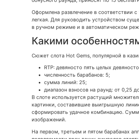
бонусного раунда, приносят по 15 бесплат
Оформлена развлечение в соответствии с 
легкая. Для руководить устройством суще
в ручном режиме и в автоматическом режи
Какими особенностям
Сюжет слота Hot Gems, популярной в казин
RTP: девяносто пять целых девяносто
численность барабанов: 5;
сумма линий: 25;
диапазон взносов на раунд: от 0,25 д
В слоте используется растущий множитель
картинки, составившие выигрышную линию,
сформировать удачное комбинацию. Сумма
изображений.
На первом, третьем и пятом барабанах ап
появляемости трех таких символов старт