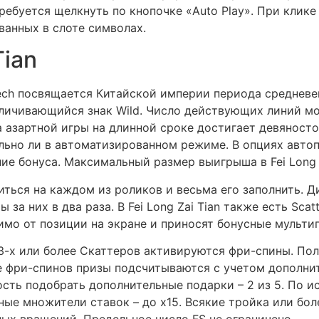
ебуется щелкнуть по кнопочке «Auto Play». При клике 
ванных в слоте символах.
Tian
aytech посвящается Китайской империи периода среднев
личивающийся знак Wild. Число действующих линий м
ча азартной игры на длинной сроке достигает девяност
льно ли в автоматизированном режиме. В опциях авто
ие бонуса. Максимальный размер выигрыша в Fei Long Z
ться на каждом из роликов и весьма его заполнить. 
а них в два раза. В Fei Long Zai Tian также есть Scat
мо от позиции на экране и приносят бонусные мульти
3-х или более Скаттеров активируются фри-спины. По
де фри-спинов призы подсчитываются с учетом дополни
ть подобрать дополнительные подарки – 2 из 5. По и
ые множители ставок – до x15. Всякие тройка или бол