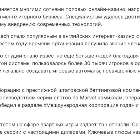
меняется многими сотнями топовых онлайн-казино, нап
егменте игорного бизнеса. Специалистам удалось дости
ому внедрению современных технологий.
ech стало популярным в английских интернет-казино с
стом году времени организация получила звание член
о студии стало известно еще больше людей благодаря е
той системы пользовалось более 30 тысяч игроков в о
е легально создавать игровые автоматы, посвященные 
борацию с престижной штатовской беттинговой компание
роизводством серии слотов по Marvel комиксам, опер
обедил в разделе «Международная корпорация года» 
тетом на сфере азартных игр и задает тон отрасли. О
вые сессии с настоящими дилерами. Ключевые плюсы на