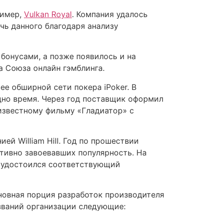
ример,
Vulkan Royal
. Компания удалось
чь данного благодаря анализу
 бонусами, а позже появилось и на
а Союза онлайн гэмблинга.
е обширной сети покера iPoker. В
дно время. Через год поставщик оформил
известному фильму «Гладиатор» с
й William Hill. Год по прошествии
ативно завоевавших популярность. На
и удостоился соответствующий
сновная порция разработок производителя
званий организации следующие: