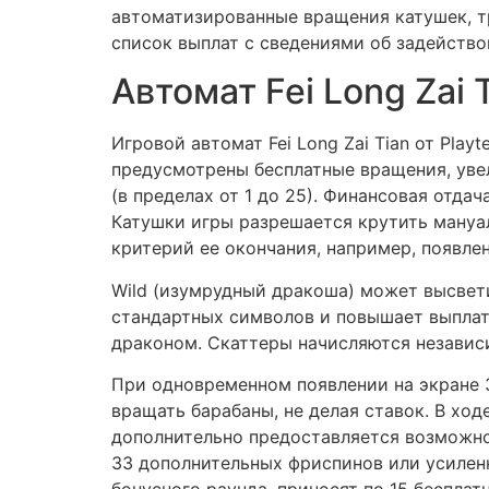
автоматизированные вращения катушек, тр
список выплат с сведениями об задейство
Автомат Fei Long Zai 
Игровой автомат Fei Long Zai Tian от Pl
предусмотрены бесплатные вращения, уве
(в пределах от 1 до 25). Финансовая отда
Катушки игры разрешается крутить мануа
критерий ее окончания, например, появлен
Wild (изумрудный дракоша) может высвети
стандартных символов и повышает выплаты з
драконом. Скаттеры начисляются независи
При одновременном появлении на экране 
вращать барабаны, не делая ставок. В хо
дополнительно предоставляется возможнос
33 дополнительных фриспинов или усиленн