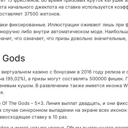
та начального джекпота на ставке используется коэффи
оставляет 37500 жетонов.
знаки фиксированные. Иллюстрации оживают лишь при
нноручно либо внутри автоматическом моде. Наибольше
начит, что означает, что призы довольно значительные
e Gods
виртуальном казино с бонусами в 2016 году релиза и с
 (95,02%), а призы могут составлять 500000 фишек. Г
вневым кушом. В развлечении также имеется иконка W
я.
 Of The Gods – 5×3. Линия выплат двадцать, и они фик
в случае синхронном выпадении на экране всех иконок
евосходящее ставку в 10 раз.
йся и имеет четыре уровня. Объем выигрышного резер