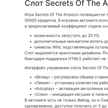
Слот Secrets Of The 
Игра Secrets Of The Amazon посвящается
50000 кредитов. В игровом автомате испо
а предполагаемый коэффициент отдачи со
возможность запустить до 20 FS;
дополнительные множители вплоть до
символы Wild, подставляющие остал
Слот выделяется красочным дизайном. Рол
благодаря поддержке HTML5 работает не т
Интерфейс управления слота Secrets Of T
«Вклад» – регулировка объема ставки
«Линия» – установка количества раб
«Autoplay» – активация автоспинов к
«Спин» – инициация катушек в типич
В автомате есть не только Вайлд, но и С
одновременно, доступно получить от 5 до