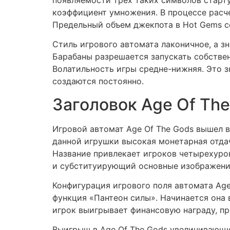
коэффициент умножения. В процессе расче
Предельный объем джекпота в Hot Gems с
Стиль игрового автомата лаконичное, а 
Барабаны разрешается запускать собстве
Волатильность игры средне-нижняя. Это з
создаются постоянно.
Заголовок Age Of Th
Игровой автомат Age Of The Gods вышел в 
данной игрушки высокая монетарная отдача
Название привлекает игроков четырехуро
и субституирующий основные изображени
Конфигурация игрового поля автомата Age
функция «Пантеон силы». Начинается она 
игрок выигрывает финансовую награду, пр
Выигрыш в Age Of The Gods увеличивающи