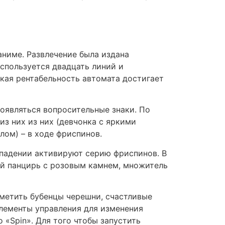
аниме. Развлечение была издана
используется двадцать линий и
кая рентабельность автомата достигает
оявляться вопросительные знаки. По
из них из них (девчонка с яркими
лом) – в ходе фриспинов.
выпадении активируют серию фриспинов. В
той панцирь с розовым камнем, множитель
аметить бубенцы черешни, счастливые
лементы управления для изменения
 «Spin». Для того чтобы запустить