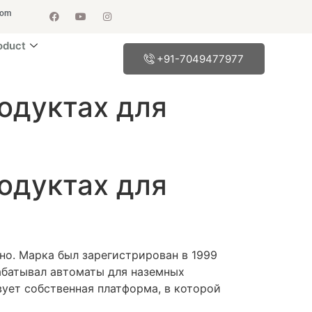
com
oduct
+91-7049477977
родуктах для
родуктах для
но. Марка был зарегистрирован в 1999
рабатывал автоматы для наземных
вует собственная платформа, в которой