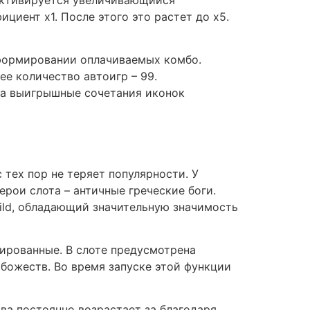
циент x1. После этого это растет до x5.
 формировании оплачиваемых комбо.
е количество автоигр – 99.
, а выигрышные сочетания иконок
 тех пор не теряет популярности. У
ерои слота – античные греческие боги.
ild, обладающий значительную значимость
сированные. В слоте предусмотрена
 божеств. Во время запуске этой функции
ва постоянно возрастает за благодаря