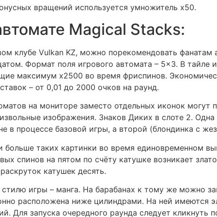
бонусных вращений используется умножитель x50.
втомате Magical Stacks:
овом клубе Vulkan KZ, можно порекомендовать фанатам 
цатом. Формат поля игрового автомата – 5×3. В тайле 
щие максимум x2500 во время фриспинов. Экономичес
ставок – от 0,01 до 2000 очков на раунд.
оматов на мониторе заместо отдельных иконок могут п
извольные изображения. Знаков Диких в слоте 2. Одна 
е в процессе базовой игры, а второй (блондинка с жез
а ли больше таких картинки во время единовременном 
овых спинов на пятом по счёту катушке возникает зла
раскруток катушек десять.
т стилю игры – манга. На барабанах к тому же можно з
ионно расположена ниже цилиндрами. На ней имеются э
й. Для запуска очередного раунда следует кликнуть по