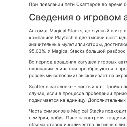
При появлении пяти Скаттеров во время 
Сведения о игровом а
Автомат Magical Stacks, доступный в игр
компанией Playtech в две тысячи шестнад
значительные мультипликаторы, достигаю
95,03%. У Magical Stacks большой разброс 
Во период вращения катушек игровых авт
окончании спина они преобразуются в про
розовыми волосами) выскакивает на экран
Scatter в заголовке – чистый кот. Тройк
случае, если в процессе проведении приз
поднимается на единицу. Дополнительных 
Часть символов в Magical Stacks подходи
семёрки, арбуз. Панель контроля традиц
объема ставок и количества активных лини