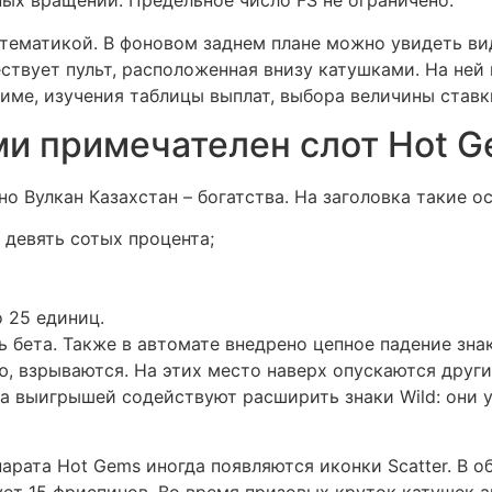
ных вращений. Предельное число FS не ограничено.
тематикой. В фоновом заднем плане можно увидеть вид
ствует пульт, расположенная внизу катушками. На ней
ме, изучения таблицы выплат, выбора величины ставк
и примечателен слот Hot 
о Вулкан Казахстан – богатства. На заголовка такие о
 девять сотых процента;
о 25 единиц.
 бета. Также в автомате внедрено цепное падение зна
 взрываются. На этих место наверх опускаются други
 выигрышей содействуют расширить знаки Wild: они 
парата Hot Gems иногда появляются иконки Scatter. В 
ует 15 фриспинов. Во время призовых круток катушек