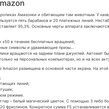
Amazon
 тропиках Амазонки и обитающим там животным. У наз
льзуется пять барабанов и 20 платежных линий. Нестаб
ставляет 95,3%. Основные черты аппарата заключаютс
 x50 в течение бесплатных вращений;
ьные символы и удваивающие призы…
ики вращаются на заднем плане джунглей. Автомат был
олько на персональных компьютерах, но и на всех ак
he Amazon размещена в основной части экрана. На этой
;
отающих линий;
атушек;
ном режиме.
каттер – белый магический цветок. С помощью 3 либо б
 20 фриспинов. Конкретное сумма FS устанавливается в