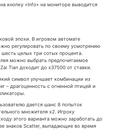
на кнопку «Info» на мониторе выводится
ековой эпохи. В игровом автомате
ожно регулировать по своему усмотрению
о шесть целых три сотых процента.
плея можно выбрать предпочитаемое
ai Tian доходит до x37500 от ставки.
Дикий символ улучшает комбинации из
ter – драгоценность с огненной птицей и
пликаторы.
льзователю дается шанс 8 попыток
тельного множителя x2. Игроку
сходу этого варианта можно заработать до
ее знаков Scatter, выпадающие во время